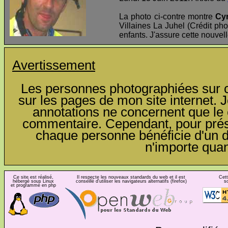
La photo ci-contre montre
Cyr
Villaines La Juhel (Crédit pho
enfants. J'assure cette nouvel
Avertissement
Les personnes photographiées sur ce
sur les pages de mon site internet. J
annotations ne concernent que le c
commentaire. Cependant, pour préser
chaque personne bénéficie d'un dro
n'importe qua
Ce site est réalisé,
Il respecte les nouveaux standards du web et il est
Cett
hébergé sous Linux
conseillé d'utiliser les navigateurs alternatifs (firefox)
s
et programmé en php