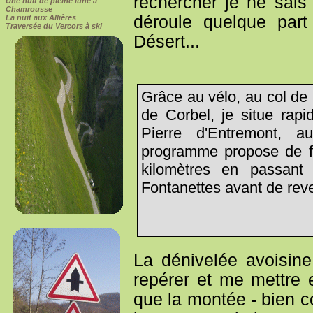
rechercher je ne sais 
Une nuit de pleine lune à
Chamrousse
déroule quelque par
La nuit aux Allières
Traversée du Vercors à ski
Désert...
Grâce au vélo, au col de l
de Corbel, je situe rap
Pierre d'Entremont, a
programme propose de f
kilomètres en passant
Fontanettes avant de reve
La dénivelée avoisin
repérer et me mettre 
que la montée
-
bien c