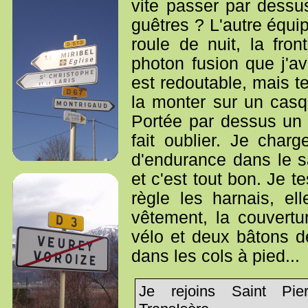
vite passer par dessu
guêtres ? L'autre équi
roule de nuit, la fro
photon fusion que j'a
est redoutable, mais t
la monter sur un casqu
Portée par dessus un b
fait oublier. Je char
d'endurance dans le s
et c'est tout bon. Je t
règle les harnais, e
vêtement, la couvert
vélo et deux bâtons d
dans les cols à pied...
Je rejoins Saint Pi