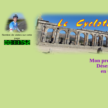
Nombre de visites sur cette
page
Mon pre
Dése
en