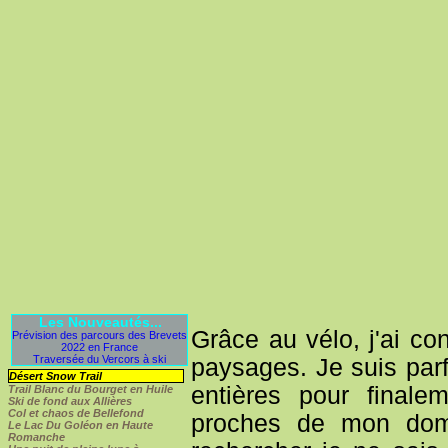
Les Nouveautés...
Grâce au vélo, j'ai co
Prévision des parcours des Brevets
2022 en France
Traversée du Vercors à ski
paysages. Je suis parfo
Désert Snow Trail
entières pour final
Trail Blanc du Bourget en Huile
Ski de fond aux Allières
Col et chaos de Bellefond
proches de mon domic
Le Lac Du Goléon en Haute
Romanche