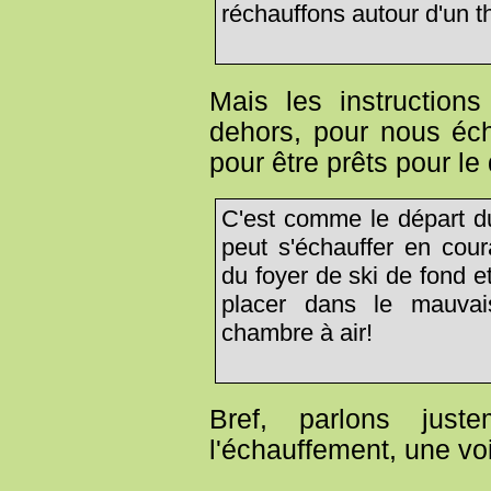
réchauffons autour d'un t
Mais les instructions
dehors, pour nous éch
pour être prêts pour le 
C'est comme le départ 
peut s'échauffer en cou
du foyer de ski de fond e
placer dans le mauva
chambre à air!
Bref, parlons jus
l'échauffement, une vo