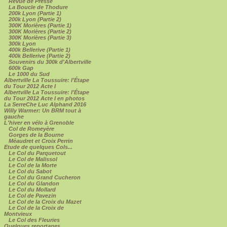
Revue de Presse
La Boucle de Thodure
200k Lyon (Partie 1)
200k Lyon (Partie 2)
300K Morières (Partie 1)
300K Morières (Partie 2)
300K Morières (Partie 3)
300k Lyon
400k Bellerive (Partie 1)
400k Bellerive (Partie 2)
Souvenirs du 300k d'Albertville
600k Gap
Le 1000 du Sud
Albertville La Toussuire: l'Étape
du Tour 2012 Acte I
Albertville La Toussuire: l'Étape
du Tour 2012 Acte I en photos
La SerreChe Luc Alphand 2016
Willy Warmer: Un BRM tout à
gauche
L'hiver en vélo à Grenoble
Col de Romeyère
Gorges de la Bourne
Méaudret et Croix Perrin
Etude de quelques Cols...
Le Col du Parquetout
Le Col de Malissol
Le Col de la Morte
Le Col du Sabot
Le Col du Grand Cucheron
Le Col du Glandon
Le Col du Mollard
Le Col de Pavezin
Le Col de la Croix du Mazet
Le Col de la Croix de
Montvieux
Le Col des Fleuries
Quelques reportages...