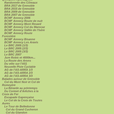
Randonnée des Côteaux
BRA 2017 de Grenoble
BRA 2015 de Grenoble
BRA 2009 de Grenoble
BRA 2007 de Grenoble
BCMF Annecy 2006
BCMF Annecy Route de nuit
BCMF Annecy Mont Revard
BCMF Annecy Col du Marocaz
BCMF Annecy Vallée de l'Isère
BCMF Annecy Route
Forestière
BCMF Annecy Bisanne
BCMF Annecy Les Aravis
Le BRC 2005 (1/3)
Le BRC 2005 (2/3)
Le BRC 2005 (3/3)
Le BRC 2007
Jure Robic et 4000km...
La Route des Arons
Du vélo sur l'A51
Nouvelle Piste Cyclable
AG de l'AS-ARRA 1/3
AG de l'AS-ARRA 2/3
AG de l'AS-ARRA 3/3
Balades autour de Grenoble
Col du Mont Noir et Col de
Romeyère
La Bérarde au printemps
Du Cormet d'Arêches à la
Croix de Fer
Escapade Gapençaise
Le Col de la Croix de Toutes
Aures
Le Tour de Belledonne
Col du Grand Cucheron
Col du Glandon