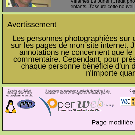
Villaines La Juhel (Crédit pho
enfants. J'assure cette nouvel
Avertissement
Les personnes photographiées sur ce
sur les pages de mon site internet. J
annotations ne concernent que le c
commentaire. Cependant, pour préser
chaque personne bénéficie d'un dro
n'importe qua
Ce site est réalisé,
Il respecte les nouveaux standards du web et il est
Cett
hébergé sous Linux
conseillé d'utiliser les navigateurs alternatifs (firefox)
s
et programmé en php
Page modifiée 