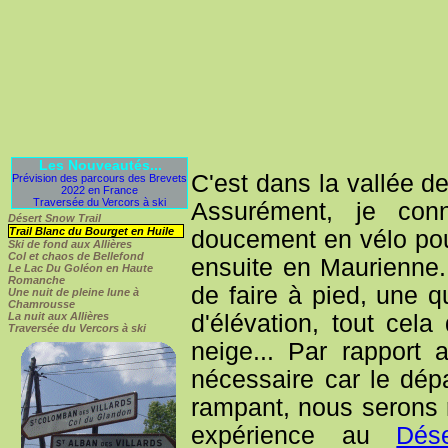
Les Nouveautés...
C'est dans la vallée d
Prévision des parcours des Brevets
2022 en France
Traversée du Vercors à ski
Assurément, je con
Désert Snow Trail
Trail Blanc du Bourget en Huile
doucement en vélo pou
Ski de fond aux Allières
Col et chaos de Bellefond
ensuite en Maurienne. 
Le Lac Du Goléon en Haute
Romanche
de faire à pied, une 
Une nuit de pleine lune à
Chamrousse
d'élévation, tout cel
La nuit aux Allières
Traversée du Vercors à ski
neige... Par rapport
nécessaire car le dé
rampant, nous serons r
expérience au
Dés