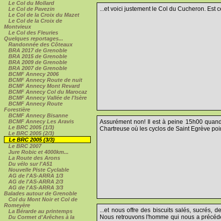
Le Col du Mollard
...et voici justement le Col du Cucheron. Est ce
Le Col de Pavezin
Le Col de la Croix du Mazet
Le Col de la Croix de
Montvieux
Le Col des Fleuries
Quelques reportages...
Randonnée des Côteaux
BRA 2017 de Grenoble
BRA 2015 de Grenoble
BRA 2009 de Grenoble
BRA 2007 de Grenoble
BCMF Annecy 2006
BCMF Annecy Route de nuit
BCMF Annecy Mont Revard
BCMF Annecy Col du Marocaz
BCMF Annecy Vallée de l'Isère
BCMF Annecy Route
Forestière
BCMF Annecy Bisanne
Assurément non! Il est à peine 15h00 quand 
BCMF Annecy Les Aravis
Le BRC 2005 (1/3)
Chartreuse où les cyclos de Saint Egrève poin
Le BRC 2005 (2/3)
Le BRC 2005 (3/3)
Le BRC 2007
Jure Robic et 4000km...
La Route des Arons
Du vélo sur l'A51
Nouvelle Piste Cyclable
AG de l'AS-ARRA 1/3
AG de l'AS-ARRA 2/3
AG de l'AS-ARRA 3/3
Balades autour de Grenoble
Col du Mont Noir et Col de
Romeyère
...et nous offre des biscuits salés, sucrés, d
La Bérarde au printemps
Nous retrouvons l'homme qui nous a précéd
Du Cormet d'Arêches à la