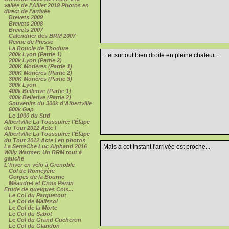
vallée de l'Allier 2019 Photos en
direct de l'arrivée
Brevets 2009
Brevets 2008
Brevets 2007
Calendrier des BRM 2007
Revue de Presse
La Boucle de Thodure
200k Lyon (Partie 1)
...et surtout bien droite en pleine chaleur...
200k Lyon (Partie 2)
300K Morières (Partie 1)
300K Morières (Partie 2)
300K Morières (Partie 3)
300k Lyon
400k Bellerive (Partie 1)
400k Bellerive (Partie 2)
Souvenirs du 300k d'Albertville
600k Gap
Le 1000 du Sud
Albertville La Toussuire: l'Étape
du Tour 2012 Acte I
Albertville La Toussuire: l'Étape
du Tour 2012 Acte I en photos
Mais à cet instant l'arrivée est proche...
La SerreChe Luc Alphand 2016
Willy Warmer: Un BRM tout à
gauche
L'hiver en vélo à Grenoble
Col de Romeyère
Gorges de la Bourne
Méaudret et Croix Perrin
Etude de quelques Cols...
Le Col du Parquetout
Le Col de Malissol
Le Col de la Morte
Le Col du Sabot
Le Col du Grand Cucheron
Le Col du Glandon