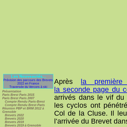
Les Nouveautés...
Après
la premièr
Prévision des parcours des Brevets
2022 en France
Traversée du Vercors à ski
la seconde page du 
Présentation
Paris Brest Paris 2015
arrivés dans le vif du
Paris Brest Paris 2007
Compte Rendu Paris-Brest
les cyclos ont pénétr
Compte Rendu Brest-Paris
Réunion PBP et BRM 2012 à
Col de la Cluse. Il l
Grenoble
Brevets 2022
Brevets 2020
l'arrivée du Brevet dan
Brevets 2019
Brevets 2019 à Grenoble