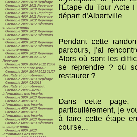
Grenoble 200k 2010 Repérage
l'Étape du Tour Acte I
Grenoble 200k 2011 Repérage
Grenoble 300k 2010 Repérage
Grenoble 300k 2011 Repérage
départ d'Albertville
Grenoble 400k 2011 Repérage
Grenoble 200k 2012 Repérage
Grenoble 200k 2012 Résultats
et compte-rendu
Grenoble 300k 2012 Repérage
Grenoble 300k 2012 Résultats
et compte-rendu
Pendant cette randon
Grenoble 400k 2012 Repérage
Grenoble 400k 2012 Résultats
parcours, j'ai rencont
et compte-rendu
Grenoble 600k 2012 Repérage
Alors où sont les diff
Grenoble 300k MGM 2012
Repérage
Grenoble 300k MGM 2012 23/06
se reprendre ? où s
Résultats et compte-rendu
Grenoble 300k MGM 2012 21/07
restaurer ?
Résultats et compte-rendu
Grenoble 200k 2013 Repérage
Grenoble 200k 03/2013
Résultats et compte-rendu
Grenoble 200k 03/2013
Informations des inscrits
Grenoble 300k 2013 Repérage
Dans cette page, s
Grenoble 300k 2013
Informations des inscrits
particulièrement, je v
Grenoble 400k 2013 Repérage
Grenoble 400k 2013
Informations des inscrits
à faire cette étape e
Grenoble 600k 2013 Repérage
Grenoble 600k 2013 Résultats
course...
et compte-rendu
Grenoble 600k 2013
Informations des inscrits