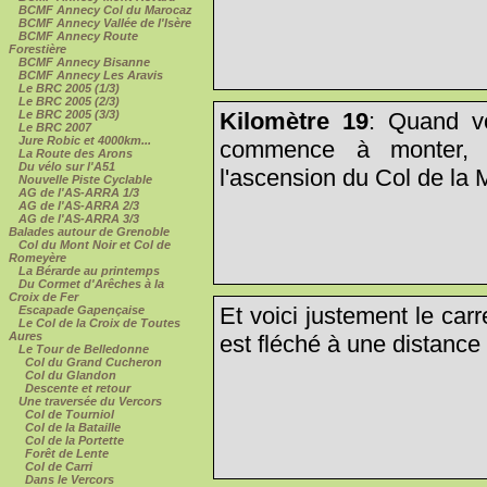
BCMF Annecy Col du Marocaz
BCMF Annecy Vallée de l'Isère
BCMF Annecy Route
Forestière
BCMF Annecy Bisanne
BCMF Annecy Les Aravis
Le BRC 2005 (1/3)
Le BRC 2005 (2/3)
Kilomètre 19
: Quand vo
Le BRC 2005 (3/3)
Le BRC 2007
Jure Robic et 4000km...
commence à monter, c
La Route des Arons
Du vélo sur l'A51
l'ascension du Col de la 
Nouvelle Piste Cyclable
AG de l'AS-ARRA 1/3
AG de l'AS-ARRA 2/3
AG de l'AS-ARRA 3/3
Balades autour de Grenoble
Col du Mont Noir et Col de
Romeyère
La Bérarde au printemps
Du Cormet d'Arêches à la
Croix de Fer
Et voici justement le car
Escapade Gapençaise
Le Col de la Croix de Toutes
Aures
est fléché à une distance 
Le Tour de Belledonne
Col du Grand Cucheron
Col du Glandon
Descente et retour
Une traversée du Vercors
Col de Tourniol
Col de la Bataille
Col de la Portette
Forêt de Lente
Col de Carri
Dans le Vercors