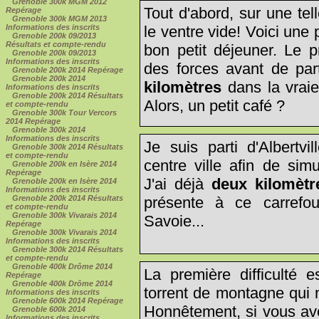
Grenoble 300k MGM 2012
Tout d'abord, sur une tell
Repérage
Grenoble 300k MGM 2013
le ventre vide! Voici une
Informations des inscrits
Grenoble 200k 09/2013
Résultats et compte-rendu
bon petit déjeuner. Le p
Grenoble 200k 09/2013
Informations des inscrits
des forces avant de part
Grenoble 200k 2014 Repérage
Grenoble 200k 2014
kilomètres
dans la vraie
Informations des inscrits
Grenoble 200k 2014 Résultats
Alors, un petit café ?
et compte-rendu
Grenoble 300k Tour Vercors
2014 Repérage
Grenoble 300k 2014
Informations des inscrits
Je suis parti d'Albertv
Grenoble 300k 2014 Résultats
et compte-rendu
centre ville afin de sim
Grenoble 200k en Isère 2014
Repérage
J'ai déjà
deux kilomètr
Grenoble 200k en Isère 2014
Informations des inscrits
présente à ce carrefo
Grenoble 200k 2014 Résultats
et compte-rendu
Grenoble 300k Vivarais 2014
Savoie...
Repérage
Grenoble 300k Vivarais 2014
Informations des inscrits
Grenoble 300k 2014 Résultats
et compte-rendu
Grenoble 400k Drôme 2014
La première difficulté e
Repérage
Grenoble 400k Drôme 2014
torrent de montagne qui 
Informations des inscrits
Grenoble 600k 2014 Repérage
Honnêtement, si vous av
Grenoble 600k 2014
Informations des inscrits