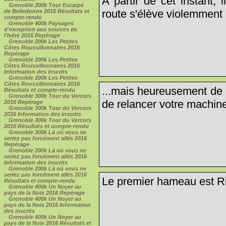
A partir de cet instant, i
Grenoble 200k Tour Escarpé
route s'élève violemment 
de Belledonne 2015 Résultats et
compte-rendu
Grenoble 400k Paysages
d'exception aux sources de
l'Isère 2015 Repérage
Grenoble 200k Les Petites
Côtes Roussillonnaires 2016
Repérage
Grenoble 200k Les Petites
Côtes Roussillonnaires 2016
Information des inscrits
Grenoble 200k Les Petites
Côtes Roussillonnaires 2016
...mais heureusement de 
Résultats et compte-rendu
Grenoble 300k Tour du Vercors
de relancer votre machine
2016 Repérage
Grenoble 300k Tour du Vercors
2016 Information des inscrits
Grenoble 300k Tour du Vercors
2016 Résultats et compte-rendu
Grenoble 200k Là où vous ne
seriez pas forcément allés 2016
Repérage
Grenoble 200k Là où vous ne
seriez pas forcément allés 2016
Information des inscrits
Grenoble 200k Là où vous ne
seriez pas forcément allés 2016
Le premier hameau est Rif
Résultats et compte-rendu
Grenoble 400k Un Noyer au
pays de la Noix 2016 Repérage
Grenoble 400k Un Noyer au
pays de la Noix 2016 Information
des inscrits
Grenoble 400k Un Noyer au
pays de la Noix 2016 Résultats et