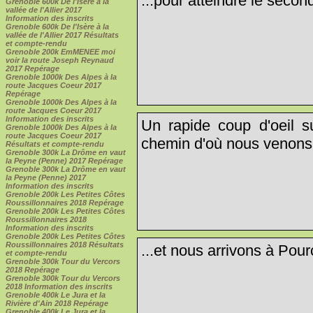
...pour atteindre le sec
Grenoble 600k De l'Isère à la
vallée de l'Allier 2017
Information des inscrits
Grenoble 600k De l'Isère à la
vallée de l'Allier 2017 Résultats
et compte-rendu
Grenoble 200k EmMENEE moi
voir la route Joseph Reynaud
2017 Repérage
Grenoble 1000k Des Alpes à la
route Jacques Coeur 2017
Repérage
Grenoble 1000k Des Alpes à la
route Jacques Coeur 2017
Information des inscrits
Un rapide coup d'oeil su
Grenoble 1000k Des Alpes à la
route Jacques Coeur 2017
chemin d'où nous venons.
Résultats et compte-rendu
Grenoble 300k La Drôme en vaut
la Peyne (Penne) 2017 Repérage
Grenoble 300k La Drôme en vaut
la Peyne (Penne) 2017
Information des inscrits
Grenoble 200k Les Petites Côtes
Roussillonnaires 2018 Repérage
Grenoble 200k Les Petites Côtes
Roussillonnaires 2018
Information des inscrits
Grenoble 200k Les Petites Côtes
Roussillonnaires 2018 Résultats
...et nous arrivons à Pour
et compte-rendu
Grenoble 300k Tour du Vercors
2018 Repérage
Grenoble 300k Tour du Vercors
2018 Information des inscrits
Grenoble 400k Le Jura et la
Rivière d'Ain 2018 Repérage
Grenoble 400k Le Jura et la