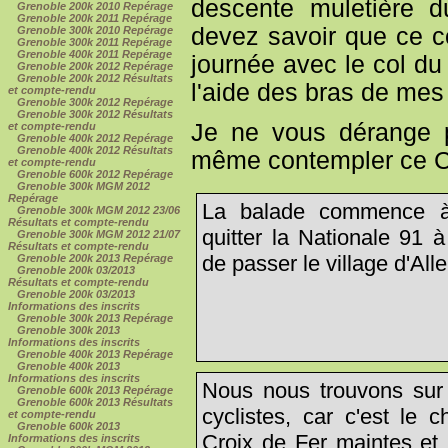
descente muletière 
Grenoble 200k 2010 Repérage
Grenoble 200k 2011 Repérage
devez savoir que ce c
Grenoble 300k 2010 Repérage
Grenoble 300k 2011 Repérage
Grenoble 400k 2011 Repérage
journée avec le col du
Grenoble 200k 2012 Repérage
Grenoble 200k 2012 Résultats
l'aide des bras de mes 
et compte-rendu
Grenoble 300k 2012 Repérage
Grenoble 300k 2012 Résultats
Je ne vous dérange p
et compte-rendu
Grenoble 400k 2012 Repérage
Grenoble 400k 2012 Résultats
même contempler ce Col
et compte-rendu
Grenoble 600k 2012 Repérage
Grenoble 300k MGM 2012
Repérage
La balade commence à
Grenoble 300k MGM 2012 23/06
Résultats et compte-rendu
quitter la Nationale 91 
Grenoble 300k MGM 2012 21/07
Résultats et compte-rendu
de passer le village d'All
Grenoble 200k 2013 Repérage
Grenoble 200k 03/2013
Résultats et compte-rendu
Grenoble 200k 03/2013
Informations des inscrits
Grenoble 300k 2013 Repérage
Grenoble 300k 2013
Informations des inscrits
Grenoble 400k 2013 Repérage
Grenoble 400k 2013
Informations des inscrits
Nous nous trouvons sur 
Grenoble 600k 2013 Repérage
Grenoble 600k 2013 Résultats
cyclistes, car c'est le
et compte-rendu
Grenoble 600k 2013
Croix de Fer maintes et 
Informations des inscrits