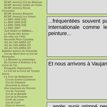
BCMF Annecy Col du Marocaz
BCMF Annecy Vallée de l'Isère
BCMF Annecy Route
Forestière
BCMF Annecy Bisanne
BCMF Annecy Les Aravis
Le BRC 2005 (1/3)
...fréquentées souvent 
Le BRC 2005 (2/3)
Le BRC 2005 (3/3)
Internationale comme l
Le BRC 2007
Jure Robic et 4000km...
peinture...
La Route des Arons
Du vélo sur l'A51
Nouvelle Piste Cyclable
AG de l'AS-ARRA 1/3
AG de l'AS-ARRA 2/3
AG de l'AS-ARRA 3/3
Balades autour de Grenoble
Col du Mont Noir et Col de
Romeyère
La Bérarde au printemps
Et nous arrivons à Vaujany
Du Cormet d'Arêches à la
Croix de Fer
Escapade Gapençaise
Le Col de la Croix de Toutes
Aures
Le Tour de Belledonne
Col du Grand Cucheron
Col du Glandon
Descente et retour
Une traversée du Vercors
Col de Tourniol
Col de la Bataille
Col de la Portette
Forêt de Lente
Col de Carri
...après avoir grimpé pe
Dans le Vercors