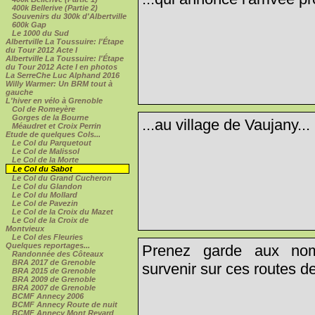
400k Bellerive (Partie 2)
Souvenirs du 300k d'Albertville
600k Gap
Le 1000 du Sud
Albertville La Toussuire: l'Étape
du Tour 2012 Acte I
Albertville La Toussuire: l'Étape
du Tour 2012 Acte I en photos
La SerreChe Luc Alphand 2016
Willy Warmer: Un BRM tout à
gauche
L'hiver en vélo à Grenoble
Col de Romeyère
Gorges de la Bourne
...au village de Vaujany...
Méaudret et Croix Perrin
Etude de quelques Cols...
Le Col du Parquetout
Le Col de Malissol
Le Col de la Morte
Le Col du Sabot
Le Col du Grand Cucheron
Le Col du Glandon
Le Col du Mollard
Le Col de Pavezin
Le Col de la Croix du Mazet
Le Col de la Croix de
Montvieux
Le Col des Fleuries
Quelques reportages...
Prenez garde aux nom
Randonnée des Côteaux
BRA 2017 de Grenoble
survenir sur ces routes d
BRA 2015 de Grenoble
BRA 2009 de Grenoble
BRA 2007 de Grenoble
BCMF Annecy 2006
BCMF Annecy Route de nuit
BCMF Annecy Mont Revard