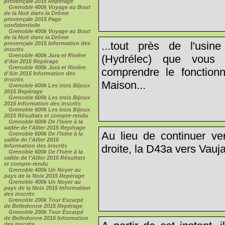
provençale 2015 Repérage
Grenoble 400k Voyage au Bout
de la Nuit dans la Drôme
provençale 2015 Page
confidentielle
Grenoble 400k Voyage au Bout
de la Nuit dans la Drôme
...tout près de l'usin
provençale 2015 Information des
inscrits
Grenoble 400k Jura et Rivière
(Hydrélec) que vous 
d'Ain 2015 Repérage
Grenoble 400k Jura et Rivière
comprendre le fonctio
d'Ain 2015 Information des
inscrits
Maison...
Grenoble 600k Les trois Bijoux
2015 Repérage
Grenoble 600k Les trois Bijoux
2015 Information des inscrits
Grenoble 600k Les trois Bijoux
2015 Résultats et compte-rendu
Grenoble 600k De l'Isère à la
vallée de l'Allier 2015 Repérage
Au lieu de continuer ve
Grenoble 600k De l'Isère à la
vallée de l'Allier 2015
Information des inscrits
droite, la D43a vers Vauja
Grenoble 600k De l'Isère à la
vallée de l'Allier 2015 Résultats
et compte-rendu
Grenoble 400k Un Noyer au
pays de la Noix 2015 Repérage
Grenoble 400k Un Noyer au
pays de la Noix 2015 Information
des inscrits
Grenoble 200k Tour Escarpé
de Belledonne 2015 Repérage
Grenoble 200k Tour Escarpé
de Belledonne 2015 Information
des inscrits