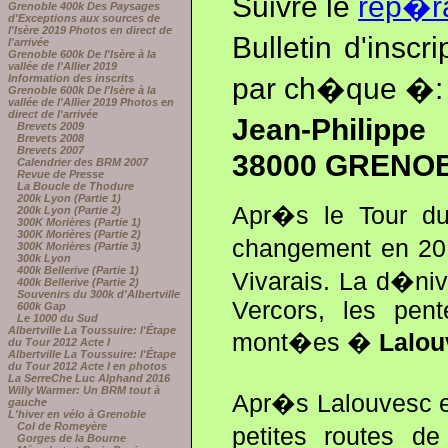
Suivre le
rep�r
Grenoble 400k Des Paysages
d'Exceptions aux sources de
l'Isère 2019 Photos en direct de
Bulletin d'insc
l'arrivée
Grenoble 600k De l'Isère à la
vallée de l'Allier 2019
par ch�que �:
Information des inscrits
Grenoble 600k De l'Isère à la
vallée de l'Allier 2019 Photos en
direct de l'arrivée
Jean-Philippe
Brevets 2009
Brevets 2008
Brevets 2007
38000 GRENO
Calendrier des BRM 2007
Revue de Presse
La Boucle de Thodure
200k Lyon (Partie 1)
Apr�s le Tour du
200k Lyon (Partie 2)
300K Morières (Partie 1)
300K Morières (Partie 2)
changement en 201
300K Morières (Partie 3)
300k Lyon
400k Bellerive (Partie 1)
Vivarais. La d�niv
400k Bellerive (Partie 2)
Souvenirs du 300k d'Albertville
Vercors, les pen
600k Gap
Le 1000 du Sud
Albertville La Toussuire: l'Étape
mont�es �
Lalou
du Tour 2012 Acte I
Albertville La Toussuire: l'Étape
du Tour 2012 Acte I en photos
La SerreChe Luc Alphand 2016
Willy Warmer: Un BRM tout à
Apr�s Lalouvesc et
gauche
L'hiver en vélo à Grenoble
Col de Romeyère
petites routes d
Gorges de la Bourne