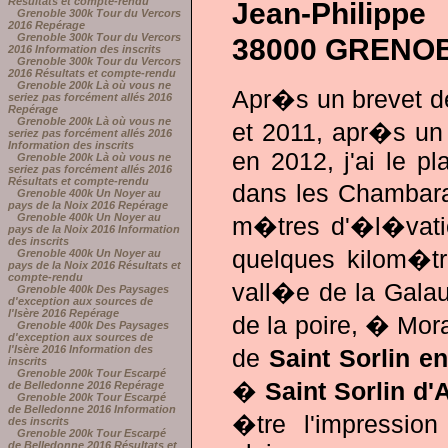
Résultats et compte-rendu
Jean-Philippe
Grenoble 300k Tour du Vercors
2016 Repérage
Grenoble 300k Tour du Vercors
38000 GRENO
2016 Information des inscrits
Grenoble 300k Tour du Vercors
2016 Résultats et compte-rendu
Grenoble 200k Là où vous ne
Apr�s un brevet d
seriez pas forcément allés 2016
Repérage
Grenoble 200k Là où vous ne
et 2011, apr�s un 
seriez pas forcément allés 2016
Information des inscrits
en 2012, j'ai le p
Grenoble 200k Là où vous ne
seriez pas forcément allés 2016
Résultats et compte-rendu
dans les Chambara
Grenoble 400k Un Noyer au
pays de la Noix 2016 Repérage
Grenoble 400k Un Noyer au
m�tres d'�l�vatio
pays de la Noix 2016 Information
des inscrits
quelques kilom�tre
Grenoble 400k Un Noyer au
pays de la Noix 2016 Résultats et
compte-rendu
vall�e de la Galau
Grenoble 400k Des Paysages
d'exception aux sources de
l'Isère 2016 Repérage
de la poire, � Mora
Grenoble 400k Des Paysages
d'exception aux sources de
l'Isère 2016 Information des
de
Saint Sorlin en
inscrits
Grenoble 200k Tour Escarpé
�
Saint Sorlin d'
de Belledonne 2016 Repérage
Grenoble 200k Tour Escarpé
de Belledonne 2016 Information
�tre l'impressi
des inscrits
Grenoble 200k Tour Escarpé
de Belledonne 2016 Résultats et