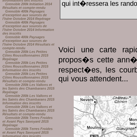
Informations des inscrits
qui int�ressera les rando
Grenoble 200k Initiation 2014
Résultats et compte-rendu
Grenoble 400k Paysages
d'exception aux sources de
l'Isère Octobre 2014 Repérage
Grenoble 400k Paysages
d'exception aux sources de
l'Isère Octobre 2014 Information
des inscrits
Grenoble 400k Paysages
d'exception aux sources de
l'Isère Octobre 2014 Résultats et
Voici une carte ra
compte-rendu
Grenoble 200k Les Petites
Côtes Roussillonnaires 2015
propos�s cette ann�
Repérage
Grenoble 200k Les Petites
Côtes Roussillonnaires 2015
respect�es, les cour
Information des inscrits
Grenoble 200k Les Petites
qui vous attendent...
Côtes Roussillonnaires 2015
Résultats et compte-rendu
Grenoble 200k Les Vallons et
les Saints des Chambarans 2015
Repérage
Grenoble 200k Les Vallons et
les Saints des Chambarans 2015
Information des inscrits
Grenoble 200k Les Vallons et
les Saints des Chambarans 2015
Résultats et compte-rendu
Grenoble 200k Terres Froides
et Avant Pays Savoyard 2015
Repérage
Grenoble 200k Terres Froides
et Avant Pays Savoyard 2015
Information des inscrits