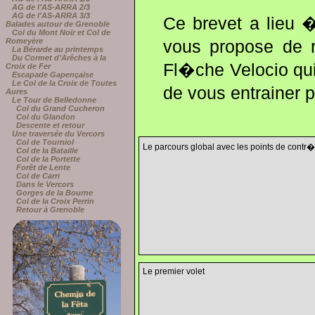
AG de l'AS-ARRA 2/3
AG de l'AS-ARRA 3/3
Ce brevet a lieu �
Balades autour de Grenoble
Col du Mont Noir et Col de
Romeyère
vous propose de r
La Bérarde au printemps
Du Cormet d'Arêches à la
Fl�che Velocio qui
Croix de Fer
Escapade Gapençaise
Le Col de la Croix de Toutes
de vous entrainer 
Aures
Le Tour de Belledonne
Col du Grand Cucheron
Col du Glandon
Descente et retour
Une traversée du Vercors
Col de Tourniol
Le parcours global avec les points de contr�l
Col de la Bataille
Col de la Portette
Forêt de Lente
Col de Carri
Dans le Vercors
Gorges de la Bourne
Col de la Croix Perrin
Retour à Grenoble
Le premier volet