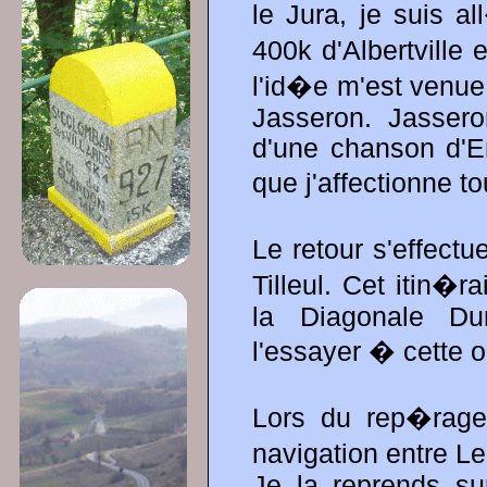
le Jura, je suis 
400k d'Albertville
l'id�e m'est venue
Jasseron. Jasseron
d'une chanson d'E
que j'affectionne t
Le retour s'effectu
Tilleul. Cet itin�
la Diagonale Du
l'essayer � cette 
Lors du rep�rage
navigation entre L
Je la reprends su