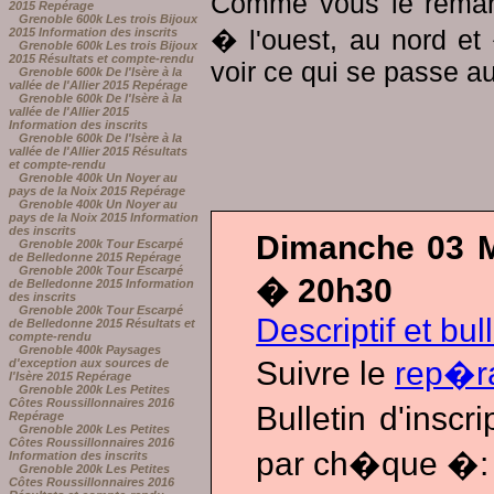
Comme vous le remarq
2015 Repérage
Grenoble 600k Les trois Bijoux
� l'ouest, au nord et 
2015 Information des inscrits
Grenoble 600k Les trois Bijoux
2015 Résultats et compte-rendu
voir ce qui se passe a
Grenoble 600k De l'Isère à la
vallée de l'Allier 2015 Repérage
Grenoble 600k De l'Isère à la
vallée de l'Allier 2015
Information des inscrits
Grenoble 600k De l'Isère à la
vallée de l'Allier 2015 Résultats
et compte-rendu
Grenoble 400k Un Noyer au
pays de la Noix 2015 Repérage
Grenoble 400k Un Noyer au
pays de la Noix 2015 Information
des inscrits
Dimanche 03 M
Grenoble 200k Tour Escarpé
de Belledonne 2015 Repérage
Grenoble 200k Tour Escarpé
� 20h30
de Belledonne 2015 Information
des inscrits
Grenoble 200k Tour Escarpé
Descriptif et bul
de Belledonne 2015 Résultats et
compte-rendu
Grenoble 400k Paysages
Suivre le
rep�r
d'exception aux sources de
l'Isère 2015 Repérage
Grenoble 200k Les Petites
Côtes Roussillonnaires 2016
Bulletin d'insc
Repérage
Grenoble 200k Les Petites
Côtes Roussillonnaires 2016
par ch�que �:
Information des inscrits
Grenoble 200k Les Petites
Côtes Roussillonnaires 2016