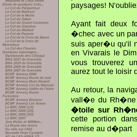
Méaudret et Croix Perrin
paysages! N'oubliez
Etude de quelques Cols...
Le Col du Parquetout
Le Col de Malissol
Le Col de la Morte
Le Col du Sabot
Ayant fait deux 
Le Col du Grand Cucheron
Le Col du Glandon
Le Col du Mollard
�chec avec un parco
Le Col de Pavezin
Le Col de la Croix du Mazet
Le Col de la Croix de
suis aper�u qu'il n
Montvieux
Le Col des Fleuries
en Vivarais le Di
Quelques reportages...
Randonnée des Côteaux
BRA 2017 de Grenoble
vous trouverez u
BRA 2015 de Grenoble
BRA 2009 de Grenoble
aurez tout le loisi
BRA 2007 de Grenoble
BCMF Annecy 2006
BCMF Annecy Route de nuit
BCMF Annecy Mont Revard
BCMF Annecy Col du Marocaz
Au retour, la navi
BCMF Annecy Vallée de l'Isère
BCMF Annecy Route
Forestière
vall�e du Rh�ne 
BCMF Annecy Bisanne
BCMF Annecy Les Aravis
Le BRC 2005 (1/3)
�toile sur Rh�n
Le BRC 2005 (2/3)
Le BRC 2005 (3/3)
cette portion dan
Le BRC 2007
Jure Robic et 4000km...
La Route des Arons
remise au d�part
Du vélo sur l'A51
Nouvelle Piste Cyclable
AG de l'AS-ARRA 1/3