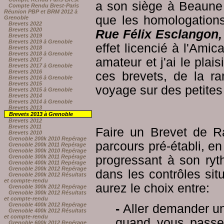
a son siège à Beaune 
Compte Rendu Brest-Paris
Réunion PBP et BRM 2012 à
que les homologation
Grenoble
Brevets 2022
Brevets 2020
Rue Félix Esclangon,
Brevets 2019
Brevets 2019 à Grenoble
effet licencié à l'Ami
Brevets 2018
Brevets 2018 à Grenoble
amateur et j'ai le plai
Brevets 2017
Brevets 2017 à Grenoble
Brevets 2016
ces brevets, de la r
Brevets 2016 à Grenoble
Brevets 2015
voyage sur des petites
Brevets 2015 à Grenoble
Brevets 2014
Brevets 2014 à Grenoble
Brevets 2013
Brevets 2013 à Grenoble
Brevets 2012
Brevets 2011
Faire un Brevet de R
Brevets 2010
Grenoble 200k 2010 Repérage
parcours pré-établi, e
Grenoble 200k 2011 Repérage
Grenoble 300k 2010 Repérage
progressant à son ry
Grenoble 300k 2011 Repérage
Grenoble 400k 2011 Repérage
Grenoble 200k 2012 Repérage
dans les contrôles situ
Grenoble 200k 2012 Résultats
et compte-rendu
aurez le choix entre:
Grenoble 300k 2012 Repérage
Grenoble 300k 2012 Résultats
et compte-rendu
Grenoble 400k 2012 Repérage
-
Aller demander u
Grenoble 400k 2012 Résultats
et compte-rendu
quand vous passer
Grenoble 600k 2012 Repérage