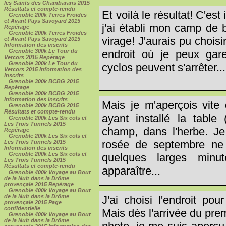
les Saints des Chambarans 2015
Résultats et compte-rendu
Et voilà le résultat! C'est
Grenoble 200k Terres Froides
et Avant Pays Savoyard 2015
j'ai établi mon camp de 
Repérage
Grenoble 200k Terres Froides
virage! J'aurais pu choisi
et Avant Pays Savoyard 2015
Information des inscrits
endroit où je peux gare
Grenoble 300k Le Tour du
Vercors 2015 Repérage
Grenoble 300k Le Tour du
cyclos peuvent s'arrêter...
Vercors 2015 Information des
inscrits
Grenoble 300k BCBG 2015
Repérage
Grenoble 300k BCBG 2015
Information des inscrits
Mais je m'aperçois vite 
Grenoble 300k BCBG 2015
Résultats et compte-rendu
ayant installé la table 
Grenoble 200k Les Six cols et
Les Trois Tunnels 2015
champ, dans l'herbe. Je 
Repérage
Grenoble 200k Les Six cols et
rosée de septembre ne 
Les Trois Tunnels 2015
Information des inscrits
Grenoble 200k Les Six cols et
quelques larges minu
Les Trois Tunnels 2015
Résultats et compte-rendu
apparaître...
Grenoble 400k Voyage au Bout
de la Nuit dans la Drôme
provençale 2015 Repérage
Grenoble 400k Voyage au Bout
de la Nuit dans la Drôme
J'ai choisi l'endroit pou
provençale 2015 Page
confidentielle
Mais dès l'arrivée du prem
Grenoble 400k Voyage au Bout
de la Nuit dans la Drôme