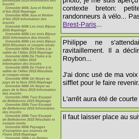
photo, je me suis aperçu
provençale 2015 Information des
inscrits
contexte breton: peti
Grenoble 400k Jura et Rivière
d'Ain 2015 Repérage
randonneurs à vélo... Pas
Grenoble 400k Jura et Rivière
d'Ain 2015 Information des
Brest-Paris
...
inscrits
Grenoble 600k Les trois Bijoux
2015 Repérage
Grenoble 600k Les trois Bijoux
2015 Information des inscrits
Philippe ne s'atten
Grenoble 600k Les trois Bijoux
2015 Résultats et compte-rendu
ravitaillement. Il a déc
Grenoble 600k De l'Isère à la
vallée de l'Allier 2015 Repérage
Grenoble 600k De l'Isère à la
Roybon...
vallée de l'Allier 2015
Information des inscrits
Grenoble 600k De l'Isère à la
vallée de l'Allier 2015 Résultats
J'ai donc usé de ma voix 
et compte-rendu
Grenoble 400k Un Noyer au
sifflet pour le faire revenir.
pays de la Noix 2015 Repérage
Grenoble 400k Un Noyer au
pays de la Noix 2015 Information
des inscrits
L'arrêt aura été de courte
Grenoble 200k Tour Escarpé
de Belledonne 2015 Repérage
Grenoble 200k Tour Escarpé
de Belledonne 2015 Information
des inscrits
Il faut laisser place au sui
Grenoble 200k Tour Escarpé
de Belledonne 2015 Résultats et
compte-rendu
Grenoble 400k Paysages
d'exception aux sources de
l'Isère 2015 Repérage
Grenoble 200k Les Petites