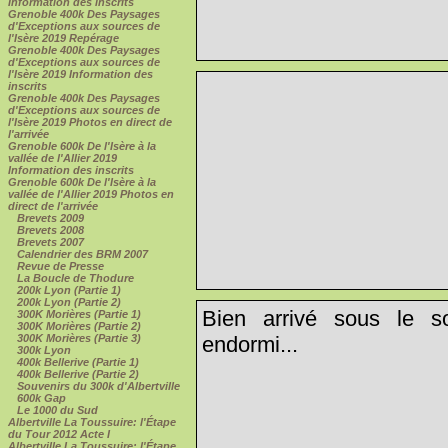
Information des inscrits
Grenoble 400k Des Paysages
d'Exceptions aux sources de
l'Isère 2019 Repérage
Grenoble 400k Des Paysages
d'Exceptions aux sources de
l'Isère 2019 Information des
inscrits
Grenoble 400k Des Paysages
d'Exceptions aux sources de
l'Isère 2019 Photos en direct de
l'arrivée
Grenoble 600k De l'Isère à la
vallée de l'Allier 2019
Information des inscrits
Grenoble 600k De l'Isère à la
vallée de l'Allier 2019 Photos en
direct de l'arrivée
Brevets 2009
Brevets 2008
Brevets 2007
Calendrier des BRM 2007
Revue de Presse
La Boucle de Thodure
200k Lyon (Partie 1)
200k Lyon (Partie 2)
Bien arrivé sous le so
300K Morières (Partie 1)
300K Morières (Partie 2)
300K Morières (Partie 3)
endormi...
300k Lyon
400k Bellerive (Partie 1)
400k Bellerive (Partie 2)
Souvenirs du 300k d'Albertville
600k Gap
Le 1000 du Sud
Albertville La Toussuire: l'Étape
du Tour 2012 Acte I
Albertville La Toussuire: l'Étape