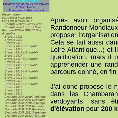
Les Nouveautés...
Prévision des parcours des Brevets
2022 en France
Traversée du Vercors à ski
Présentation
Paris Brest Paris 2015
Après avoir organi
Paris Brest Paris 2007
Compte Rendu Paris-Brest
Randonneur Mondiaux p
Compte Rendu Brest-Paris
Réunion PBP et BRM 2012 à
proposer l'organisati
Grenoble
Brevets 2022
Brevets 2020
Cela se fait aussi da
Brevets 2019
Brevets 2019 à Grenoble
Loire Atlantique...) et
Brevets 2018
Brevets 2018 à Grenoble
qualification, mais i
Brevets 2017
Brevets 2017 à Grenoble
Brevets 2016
appréhender une rand
Brevets 2016 à Grenoble
Brevets 2015
parcours donné, en fin 
Brevets 2015 à Grenoble
Brevets 2014
Brevets 2014 à Grenoble
Brevets 2013
Brevets 2013 à Grenoble
J'ai donc proposé le 
Brevets 2012
Brevets 2011
dans les Chambaran
Brevets 2010
Grenoble 200k 2010 Repérage
verdoyants, sans êt
Grenoble 200k 2011 Repérage
Grenoble 300k 2010 Repérage
Grenoble 300k 2011 Repérage
d'élévation
pour
200 k
Grenoble 400k 2011 Repérage
Grenoble 200k 2012 Repérage
Grenoble 200k 2012 Résultats