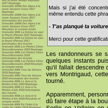
voir la route Joseph Reynaud
2017 Repérage
Mais si j'ai été concent
Grenoble 1000k Des Alpes à la
route Jacques Coeur 2017
Repérage
même entendu cette phra
Grenoble 1000k Des Alpes à la
route Jacques Coeur 2017
Information des inscrits
Grenoble 1000k Des Alpes à la
-
T'as planqué ta voiture
route Jacques Coeur 2017
Résultats et compte-rendu
Grenoble 300k La Drôme en vaut
la Peyne (Penne) 2017 Repérage
Merci pour cette gratificat
Grenoble 300k La Drôme en vaut
la Peyne (Penne) 2017
Information des inscrits
Grenoble 200k Les Petites Côtes
Roussillonnaires 2018 Repérage
Les randonneurs se s
Grenoble 200k Les Petites Côtes
Roussillonnaires 2018
Information des inscrits
quelques instants pui
Grenoble 200k Les Petites Côtes
Roussillonnaires 2018 Résultats
qu'il fallait descendre
et compte-rendu
Grenoble 300k Tour du Vercors
vers Montrigaud, cett
2018 Repérage
Grenoble 300k Tour du Vercors
2018 Information des inscrits
tourné.
Grenoble 400k Le Jura et la
Rivière d'Ain 2018 Repérage
Grenoble 400k Le Jura et la
Rivière d'Ain 2018 Information
Apparemment, personne
des inscrits
Grenoble 400k Le Jura et la
Rivière d'Ain 2018 Résultats et
dû faire étape à la bou
compte-rendu
Grenoble 600k De l'Isère à la
Sorlin en Valloire en
vallée de l'Allier 2018 Repérage