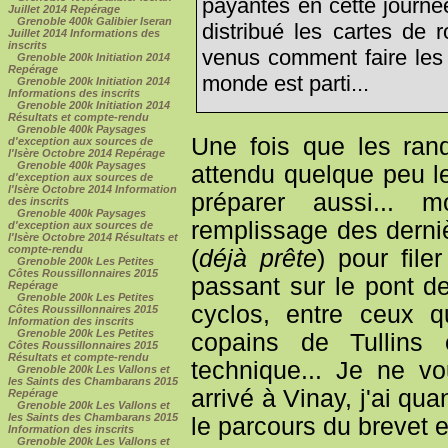
payantes en cette journé
Juillet 2014 Repérage
Grenoble 400k Galibier Iseran
distribué les cartes de 
Juillet 2014 Informations des
inscrits
venus comment faire les 
Grenoble 200k Initiation 2014
Repérage
monde est parti...
Grenoble 200k Initiation 2014
Informations des inscrits
Grenoble 200k Initiation 2014
Résultats et compte-rendu
Grenoble 400k Paysages
Une fois que les rand
d'exception aux sources de
l'Isère Octobre 2014 Repérage
Grenoble 400k Paysages
attendu quelque peu le
d'exception aux sources de
l'Isère Octobre 2014 Information
préparer aussi... m
des inscrits
Grenoble 400k Paysages
remplissage des derni
d'exception aux sources de
l'Isère Octobre 2014 Résultats et
compte-rendu
(
déjà prête
) pour file
Grenoble 200k Les Petites
Côtes Roussillonnaires 2015
passant sur le pont de 
Repérage
Grenoble 200k Les Petites
cyclos, entre ceux q
Côtes Roussillonnaires 2015
Information des inscrits
Grenoble 200k Les Petites
copains de Tullins
Côtes Roussillonnaires 2015
Résultats et compte-rendu
technique... Je ne v
Grenoble 200k Les Vallons et
les Saints des Chambarans 2015
arrivé à Vinay, j'ai 
Repérage
Grenoble 200k Les Vallons et
les Saints des Chambarans 2015
le parcours du brevet et
Information des inscrits
Grenoble 200k Les Vallons et