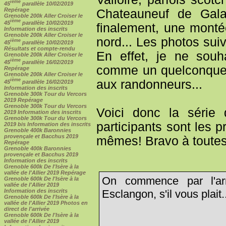
ième
45
parallèle 10/02/2019
Repérage
Chateauneuf de Gala
Grenoble 200k Aller Croiser le
ième
45
parallèle 10/02/2019
finalement, une monté
Information des inscrits
Grenoble 200k Aller Croiser le
nord... Les photos sui
ième
45
parallèle 10/02/2019
Résultats et compte-rendu
En effet, je ne souha
Grenoble 200k Aller Croiser le
ième
45
parallèle 16/02/2019
comme un quelconque 
Repérage
Grenoble 200k Aller Croiser le
ième
aux randonneurs...
45
parallèle 16/02/2019
Information des inscrits
Grenoble 300k Tour du Vercors
2019 Repérage
Grenoble 300k Tour du Vercors
Voici donc la série
2019 Information des inscrits
Grenoble 300k Tour du Vercors
participants sont les 
2019 bis Information des inscrits
Grenoble 400k Baronnies
provençale et Bacchus 2019
mêmes! Bravo à toutes 
Repérage
Grenoble 400k Baronnies
provençale et Bacchus 2019
Information des inscrits
Grenoble 600k De l'Isère à la
vallée de l'Allier 2019 Repérage
On commence par l'ar
Grenoble 600k De l'Isère à la
vallée de l'Allier 2019
Information des inscrits
Esclangon, s'il vous plait.
Grenoble 600k De l'Isère à la
vallée de l'Allier 2019 Photos en
direct de l'arrivée
Grenoble 600k De l'Isère à la
vallée de l'Allier 2019