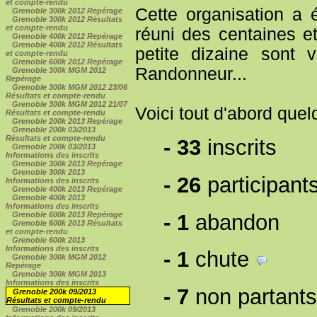
et compte-rendu
Cette organisation a 
Grenoble 300k 2012 Repérage
Grenoble 300k 2012 Résultats
et compte-rendu
réuni des centaines 
Grenoble 400k 2012 Repérage
Grenoble 400k 2012 Résultats
petite dizaine sont 
et compte-rendu
Grenoble 600k 2012 Repérage
Randonneur...
Grenoble 300k MGM 2012
Repérage
Grenoble 300k MGM 2012 23/06
Résultats et compte-rendu
Grenoble 300k MGM 2012 21/07
Voici tout d'abord quel
Résultats et compte-rendu
Grenoble 200k 2013 Repérage
Grenoble 200k 03/2013
Résultats et compte-rendu
-
33
inscrits
Grenoble 200k 03/2013
Informations des inscrits
Grenoble 300k 2013 Repérage
Grenoble 300k 2013
-
26
participant
Informations des inscrits
Grenoble 400k 2013 Repérage
Grenoble 400k 2013
Informations des inscrits
-
1
abandon
Grenoble 600k 2013 Repérage
Grenoble 600k 2013 Résultats
et compte-rendu
Grenoble 600k 2013
Informations des inscrits
-
1
chute
Grenoble 300k MGM 2012
Repérage
Grenoble 300k MGM 2013
Informations des inscrits
-
7
non partant
Grenoble 200k 09/2013
Résultats et compte-rendu
Grenoble 200k 09/2013