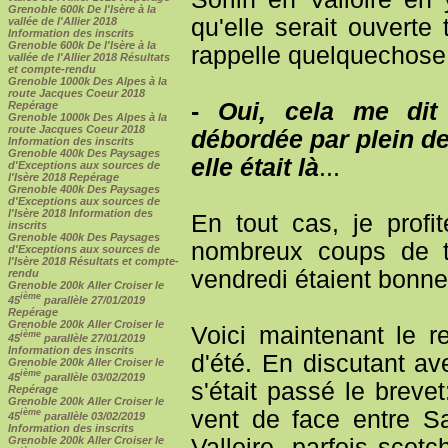
Grenoble 600k De l'Isère à la
qu'elle serait ouverte
vallée de l'Allier 2018
Information des inscrits
Grenoble 600k De l'Isère à la
rappelle quelquechose
vallée de l'Allier 2018 Résultats
et compte-rendu
Grenoble 1000k Des Alpes à la
route Jacques Coeur 2018
-
Oui, cela me dit
Repérage
Grenoble 1000k Des Alpes à la
route Jacques Coeur 2018
débordée par plein de
Information des inscrits
Grenoble 400k Des Paysages
elle était là
...
d'Exceptions aux sources de
l'Isère 2018 Repérage
Grenoble 400k Des Paysages
d'Exceptions aux sources de
l'Isère 2018 Information des
En tout cas, je profi
inscrits
Grenoble 400k Des Paysages
nombreux coups de t
d'Exceptions aux sources de
l'Isère 2018 Résultats et compte-
vendredi étaient bonne
rendu
Grenoble 200k Aller Croiser le
ième
45
parallèle 27/01/2019
Repérage
Grenoble 200k Aller Croiser le
Voici maintenant le r
ième
45
parallèle 27/01/2019
Information des inscrits
d'été. En discutant a
Grenoble 200k Aller Croiser le
ième
45
parallèle 03/02/2019
s'était passé le breve
Repérage
Grenoble 200k Aller Croiser le
vent de face entre Sa
ième
45
parallèle 03/02/2019
Information des inscrits
Grenoble 200k Aller Croiser le
Valloire, parfois sco