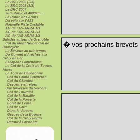
Le BRC 2005 (2/3)
Le BRC 2005 (3/3)
Le BRC 2007
Jure Robic et 4000km...
La Route des Arons
Du vélo sur l'A51
Nouvelle Piste Cyclable
AG de l'AS-ARRA 1/3
AG de l'AS-ARRA 2/3
AG de l'AS-ARRA 3/3
Balades autour de Grenoble
� vos prochains brevets 
Col du Mont Noir et Col de
Romeyère
La Bérarde au printemps
Du Cormet d'Arêches à la
Croix de Fer
Escapade Gapençaise
Le Col de la Croix de Toutes
Aures
Le Tour de Belledonne
Col du Grand Cucheron
Col du Glandon
Descente et retour
Une traversée du Vercors
Col de Tourniol
Col de la Bataille
Col de la Portette
Forêt de Lente
Col de Carri
Dans le Vercors
Gorges de la Bourne
Col de la Croix Perrin
Retour à Grenoble