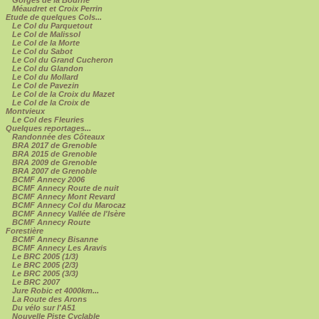
Méaudret et Croix Perrin
Etude de quelques Cols...
Le Col du Parquetout
Le Col de Malissol
Le Col de la Morte
Le Col du Sabot
Le Col du Grand Cucheron
Le Col du Glandon
Le Col du Mollard
Le Col de Pavezin
Le Col de la Croix du Mazet
Le Col de la Croix de
Montvieux
Le Col des Fleuries
Quelques reportages...
Randonnée des Côteaux
BRA 2017 de Grenoble
BRA 2015 de Grenoble
BRA 2009 de Grenoble
BRA 2007 de Grenoble
BCMF Annecy 2006
BCMF Annecy Route de nuit
BCMF Annecy Mont Revard
BCMF Annecy Col du Marocaz
BCMF Annecy Vallée de l'Isère
BCMF Annecy Route
Forestière
BCMF Annecy Bisanne
BCMF Annecy Les Aravis
Le BRC 2005 (1/3)
Le BRC 2005 (2/3)
Le BRC 2005 (3/3)
Le BRC 2007
Jure Robic et 4000km...
La Route des Arons
Du vélo sur l'A51
Nouvelle Piste Cyclable