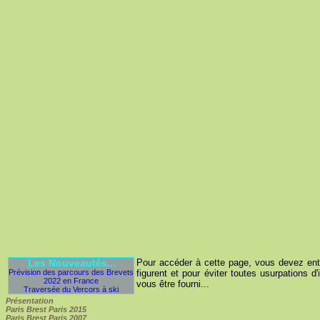
Les Nouveautés...
Pour accéder à cette page, vous devez entre
Prévision des parcours des Brevets
figurent et pour éviter toutes usurpations d'
2022 en France
vous être fourni...
Traversée du Vercors à ski
Présentation
Paris Brest Paris 2015
Paris Brest Paris 2007