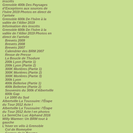
inscrits
Grenoble 400k Des Paysages
d'Exceptions aux sources de
l'Isère 2019 Photos en direct de
l'arrivée
Grenoble 600k De l'Isère à la
vallée de l'Allier 2019
Information des inscrits
Grenoble 600k De l'Isère à la
vallée de l'Allier 2019 Photos en
direct de l'arrivée
Brevets 2009
Brevets 2008
Brevets 2007
Calendrier des BRM 2007
Revue de Presse
La Boucle de Thodure
200k Lyon (Partie 1)
200k Lyon (Partie 2)
300K Morières (Partie 1)
300K Morières (Partie 2)
300K Morières (Partie 3)
300k Lyon
400k Bellerive (Partie 1)
400k Bellerive (Partie 2)
Souvenirs du 300k d'Albertville
600k Gap
Le 1000 du Sud
Albertville La Toussuire: l'Étape
du Tour 2012 Acte I
Albertville La Toussuire: l'Étape
du Tour 2012 Acte I en photos
La SerreChe Luc Alphand 2016
Willy Warmer: Un BRM tout à
gauche
L'hiver en vélo à Grenoble
Col de Romeyère
Gorges de la Bourne