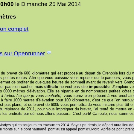
20h00
le Dimanche 25 Mai 2014
mètres
tion complet
rs sur Openrunner
 du brevet de 600 kilomètres qui est proposé au départ de Grenoble lors du w
s petites routes. Afin que vous puissiez vous reposer sur le parcours, vous 
permet de profiter de quelques heures de sommeil avant de revenir vers Gren
faut pas s'en cacher, mais
difficile
ne veut pas dire
impossible
. J'emploie v
es 6000 mètres d'élévation. Elle se répartie en de nombreuses petites côtes
à fortiori (ce que je vous souhaite)
- vous serez bien préparé à vos prochai
 à faire 1000 mètres d'élévation pour 100 kilomètres, c'est ce que l'on retro
est pas plane, et ce brevet de 600k vous permettra de vous inscrire plus tôt e
 répèrage de 2011, pour vous imprégner du brevet, j'ai tenté de mettre en év
e les endroits par où nous allons passer... C'est parti! Ça roule, nous sommes 
 Martyrs qui est toujours en travaux en 2014. Soyez prudents, le départ aura lieu de
ui monte sur le pont haubané, pont aussi appelé pont d'Oxford. Après ce pont, prendr