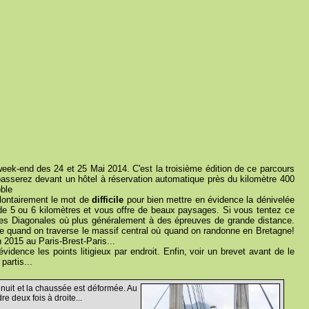
eek-end des 24 et 25 Mai 2014. C'est la troisième édition de ce parcours
passerez devant un hôtel à réservation automatique près du kilomètre 400
oble
olontairement le mot de
difficile
pour bien mettre en évidence la dénivelée
 de 5 ou 6 kilomètres et vous offre de beaux paysages. Si vous tentez ce
nes Diagonales où plus généralement à des épreuves de grande distance.
uve quand on traverse le massif central où quand on randonne en Bretagne!
n 2015 au Paris-Brest-Paris...
idence les points litigieux par endroit. Enfin, voir un brevet avant de le
partis...
 nuit et la chaussée est déformée. Au
e deux fois à droite...