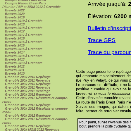
Arrivée jusqu'à:
Compte Rendu Brest-Paris
Réunion PBP et BRM 2012 à Grenoble
Brevets 2022
Brevets 2020
Élévation:
6200 
Brevets 2019
Brevets 2019 à Grenoble
Brevets 2018
Bulletin d'inscrip
Brevets 2018 à Grenoble
Brevets 2017
Brevets 2017 à Grenoble
Brevets 2016
Trace GPS
Brevets 2016 à Grenoble
Brevets 2015
Brevets 2015 à Grenoble
Trace du parcou
Brevets 2014
Brevets 2014 à Grenoble
Brevets 2013
Brevets 2013 à Grenoble
Brevets 2012
Brevets 2011
Cette page présente le repérage
Brevets 2010
qui emprunte majoritairement de
Grenoble 200k 2010 Repérage
(Le Puy en Velay), ce qui vous 
Grenoble 200k 2011 Repérage
Grenoble 300k 2010 Repérage
Le parcours est
difficile
, il ne 
Grenoble 300k 2011 Repérage
positive cumulée qui avoisine l
Grenoble 400k 2011 Repérage
brevet -
et si vous le réussissez 
Grenoble 200k 2012 Repérage
Cette dénivelée cumulée revient
Grenoble 200k 2012 Résultats et compte-
rendu
La route du Paris Brest Paris n'
Grenoble 300k 2012 Repérage
Suivez ces images, qui datent du
Grenoble 300k 2012 Résultats et compte-
faire, permet de retrouver ensuit
rendu
Grenoble 400k 2012 Repérage
Grenoble 400k 2012 Résultats et compte-
Pour partir, suivre l'Avenue des
rendu
Grenoble 600k 2012 Repérage
bout, prendre la piste cyclable q
Grenoble 300k MGM 2012 Repérage