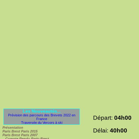
Les Nouveautés...
Prévision des parcours des Brevets 2022 en
Départ:
04h00
France
Traversée du Vercors à ski
Présentation
Délai:
40h00
Paris Brest Paris 2015
Paris Brest Paris 2007
Compte Rendu Paris-Brest