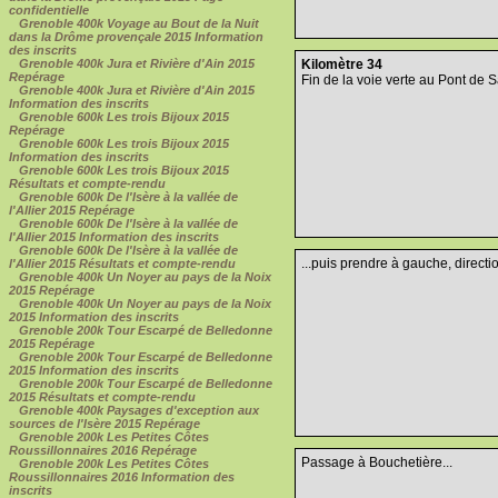
confidentielle
Grenoble 400k Voyage au Bout de la Nuit
dans la Drôme provençale 2015 Information
des inscrits
Grenoble 400k Jura et Rivière d'Ain 2015
Kilomètre 34
Repérage
Fin de la voie verte au Pont de S
Grenoble 400k Jura et Rivière d'Ain 2015
Information des inscrits
Grenoble 600k Les trois Bijoux 2015
Repérage
Grenoble 600k Les trois Bijoux 2015
Information des inscrits
Grenoble 600k Les trois Bijoux 2015
Résultats et compte-rendu
Grenoble 600k De l'Isère à la vallée de
l'Allier 2015 Repérage
Grenoble 600k De l'Isère à la vallée de
l'Allier 2015 Information des inscrits
Grenoble 600k De l'Isère à la vallée de
...puis prendre à gauche, direct
l'Allier 2015 Résultats et compte-rendu
Grenoble 400k Un Noyer au pays de la Noix
2015 Repérage
Grenoble 400k Un Noyer au pays de la Noix
2015 Information des inscrits
Grenoble 200k Tour Escarpé de Belledonne
2015 Repérage
Grenoble 200k Tour Escarpé de Belledonne
2015 Information des inscrits
Grenoble 200k Tour Escarpé de Belledonne
2015 Résultats et compte-rendu
Grenoble 400k Paysages d'exception aux
sources de l'Isère 2015 Repérage
Grenoble 200k Les Petites Côtes
Roussillonnaires 2016 Repérage
Passage à Bouchetière...
Grenoble 200k Les Petites Côtes
Roussillonnaires 2016 Information des
inscrits