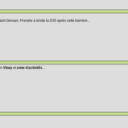
aint Gervais. Prendre à droite la D35 après cette barrière...
ion
Vinay
et
zone d'activités
...