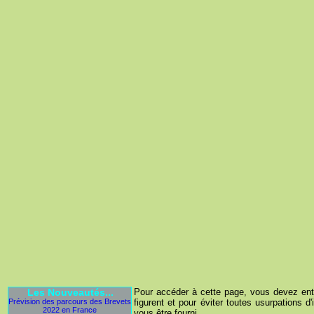
Les Nouveautés...
Pour accéder à cette page, vous devez entre
Prévision des parcours des Brevets
figurent et pour éviter toutes usurpations d'
2022 en France
vous être fourni...