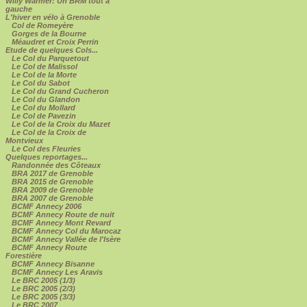
Willy Warmer: Un BRM tout à
gauche
L'hiver en vélo à Grenoble
Col de Romeyère
Gorges de la Bourne
Méaudret et Croix Perrin
Etude de quelques Cols...
Le Col du Parquetout
Le Col de Malissol
Le Col de la Morte
Le Col du Sabot
Le Col du Grand Cucheron
Le Col du Glandon
Le Col du Mollard
Le Col de Pavezin
Le Col de la Croix du Mazet
Le Col de la Croix de
Montvieux
Le Col des Fleuries
Quelques reportages...
Randonnée des Côteaux
BRA 2017 de Grenoble
BRA 2015 de Grenoble
BRA 2009 de Grenoble
BRA 2007 de Grenoble
BCMF Annecy 2006
BCMF Annecy Route de nuit
BCMF Annecy Mont Revard
BCMF Annecy Col du Marocaz
BCMF Annecy Vallée de l'Isère
BCMF Annecy Route
Forestière
BCMF Annecy Bisanne
BCMF Annecy Les Aravis
Le BRC 2005 (1/3)
Le BRC 2005 (2/3)
Le BRC 2005 (3/3)
Le BRC 2007