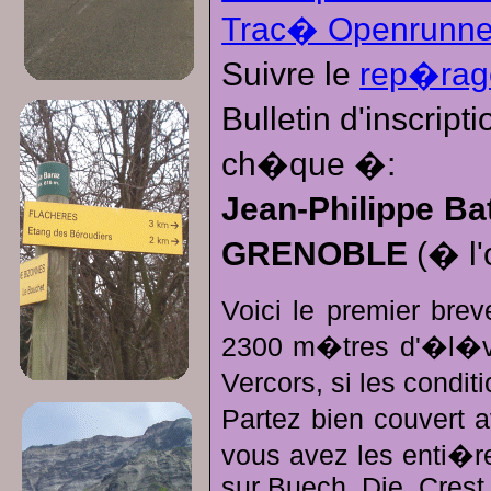
Trac� Openrunne
Suivre le
rep�rag
Bulletin d'inscrip
ch�que �:
Jean-Philippe Ba
GRENOBLE
(� l'
Voici le premier bre
2300 m�tres d'�l�vati
Vercors, si les condi
Partez bien couvert a
vous avez les enti�re
sur Buech, Die, Crest