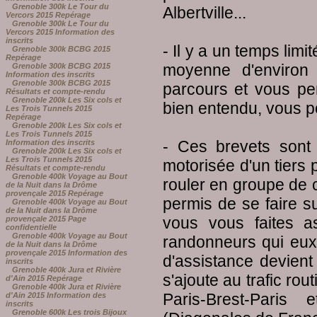
Grenoble 300k Le Tour du
Albertville...
Vercors 2015 Repérage
Grenoble 300k Le Tour du
Vercors 2015 Information des
inscrits
- Il y a un temps lim
Grenoble 300k BCBG 2015
Repérage
moyenne d'environ 
Grenoble 300k BCBG 2015
Information des inscrits
Grenoble 300k BCBG 2015
parcours et vous per
Résultats et compte-rendu
Grenoble 200k Les Six cols et
bien entendu, vous po
Les Trois Tunnels 2015
Repérage
Grenoble 200k Les Six cols et
Les Trois Tunnels 2015
- Ces brevets sont 
Information des inscrits
Grenoble 200k Les Six cols et
Les Trois Tunnels 2015
motorisée d'un tiers 
Résultats et compte-rendu
Grenoble 400k Voyage au Bout
rouler en groupe de cy
de la Nuit dans la Drôme
provençale 2015 Repérage
permis de se faire su
Grenoble 400k Voyage au Bout
de la Nuit dans la Drôme
vous vous faites as
provençale 2015 Page
confidentielle
Grenoble 400k Voyage au Bout
randonneurs qui eux 
de la Nuit dans la Drôme
provençale 2015 Information des
d'assistance devient
inscrits
Grenoble 400k Jura et Rivière
s'ajoute au trafic ro
d'Ain 2015 Repérage
Grenoble 400k Jura et Rivière
Paris-Brest-Paris
d'Ain 2015 Information des
inscrits
Grenoble 600k Les trois Bijoux