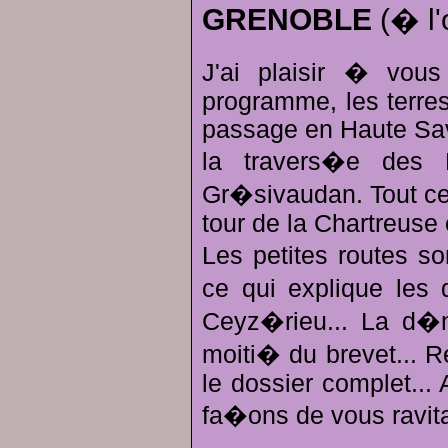
GRENOBLE
(� l'
J'ai plaisir � vous
programme, les terres
passage en Haute Sav
la travers�e des 
Gr�sivaudan. Tout cel
tour de la Chartreuse 
Les petites routes s
ce qui explique les
Ceyz�rieu... La d�n
moiti� du brevet... R
le dossier complet...
fa�ons de vous ravita