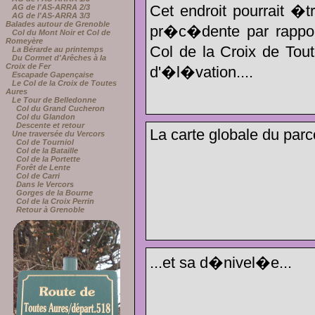
Cet endroit pourrait �t
AG de l'AS-ARRA 2/3
AG de l'AS-ARRA 3/3
Balades autour de Grenoble
pr�c�dente par rappor
Col du Mont Noir et Col de
Romeyère
Col de la Croix de Tou
La Bérarde au printemps
Du Cormet d'Arêches à la
Croix de Fer
d'�l�vation....
Escapade Gapençaise
Le Col de la Croix de Toutes
Aures
Le Tour de Belledonne
Col du Grand Cucheron
Col du Glandon
Descente et retour
La carte globale du parc
Une traversée du Vercors
Col de Tourniol
Col de la Bataille
Col de la Portette
Forêt de Lente
Col de Carri
Dans le Vercors
Gorges de la Bourne
Col de la Croix Perrin
Retour à Grenoble
...et sa d�nivel�e...