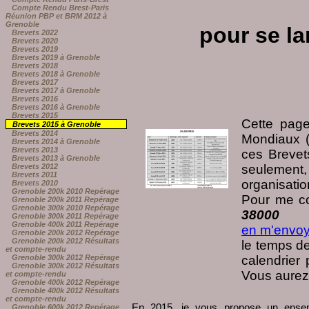
Compte Rendu Brest-Paris
Réunion PBP et BRM 2012 à
Grenoble
pour se l
Brevets 2022
Brevets 2020
Brevets 2019
Brevets 2019 à Grenoble
Brevets 2018
Brevets 2018 à Grenoble
Brevets 2017
Brevets 2017 à Grenoble
Brevets 2016
Brevets 2016 à Grenoble
Brevets 2015
Cette pag
Brevets 2015 à Grenoble
Brevets 2014
Mondiaux 
Brevets 2014 à Grenoble
Brevets 2013
ces Brevets
Brevets 2013 à Grenoble
Brevets 2012
seulement, 
Brevets 2011
organisatio
Brevets 2010
Grenoble 200k 2010 Repérage
Pour me co
Grenoble 200k 2011 Repérage
Grenoble 300k 2010 Repérage
38000 G
Grenoble 300k 2011 Repérage
Grenoble 400k 2011 Repérage
en m'envoy
Grenoble 200k 2012 Repérage
Grenoble 200k 2012 Résultats
le temps de
et compte-rendu
Grenoble 300k 2012 Repérage
calendrier 
Grenoble 300k 2012 Résultats
Vous aurez a
et compte-rendu
Grenoble 400k 2012 Repérage
Grenoble 400k 2012 Résultats
et compte-rendu
En 2015, je vous propose un ens
Grenoble 600k 2012 Repérage