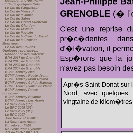
Jean-Philippe Ba
Méaudret et Croix Perrin
Etude de quelques Cols...
Le Col du Parquetout
GRENOBLE
(� l'
Le Col de Malissol
Le Col de la Morte
Le Col du Sabot
Le Col du Grand Cucheron
Le Col du Glandon
C'est une reprise 
Le Col du Mollard
Le Col de Pavezin
Le Col de la Croix du Mazet
pr�c�dentes dan
Le Col de la Croix de
Montvieux
d'�l�vation, il permet
Le Col des Fleuries
Quelques reportages...
Randonnée des Côteaux
Esp�rons que la jo
BRA 2017 de Grenoble
BRA 2015 de Grenoble
BRA 2009 de Grenoble
n'avez pas besoin des
BRA 2007 de Grenoble
BCMF Annecy 2006
BCMF Annecy Route de nuit
BCMF Annecy Mont Revard
BCMF Annecy Col du Marocaz
Apr�s Saint Donat sur l'
BCMF Annecy Vallée de l'Isère
BCMF Annecy Route
Nord, avec quelques 
Forestière
BCMF Annecy Bisanne
vingtaine de kilom�tres.
BCMF Annecy Les Aravis
Le BRC 2005 (1/3)
Le BRC 2005 (2/3)
Le BRC 2005 (3/3)
Le BRC 2007
Jure Robic et 4000km...
La Route des Arons
Du vélo sur l'A51
Nouvelle Piste Cyclable
AG de l'AS-ARRA 1/3