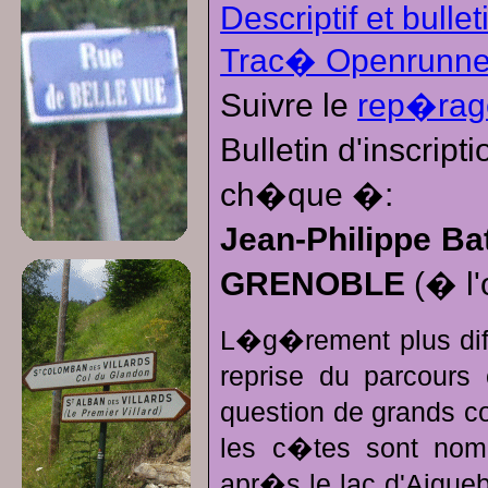
Descriptif et bullet
Trac� Openrunne
Suivre le
rep�rag
Bulletin d'inscrip
ch�que �:
Jean-Philippe Ba
GRENOBLE
(� l'
L�g�rement plus diffi
reprise du parcours
question de grands co
les c�tes sont nomb
apr�s le lac d'Aigueb