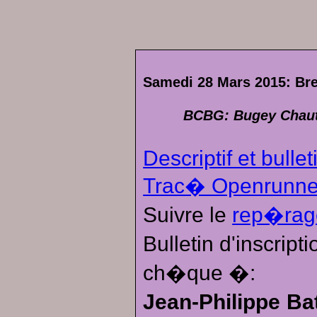
Samedi 28 Mars 2015: Br
BCBG: Bugey Chaut
Descriptif et bullet
Trac� Openrunne
Suivre le
rep�rag
Bulletin d'inscrip
ch�que �:
Jean-Philippe Ba