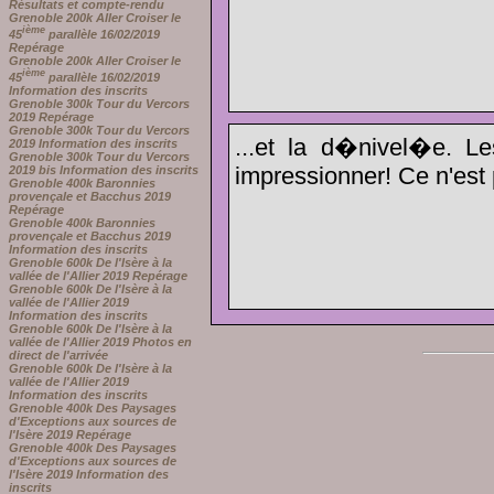
Résultats et compte-rendu
Grenoble 200k Aller Croiser le
ième
45
parallèle 16/02/2019
Repérage
Grenoble 200k Aller Croiser le
ième
45
parallèle 16/02/2019
Information des inscrits
Grenoble 300k Tour du Vercors
2019 Repérage
Grenoble 300k Tour du Vercors
...et la d�nivel�e. L
2019 Information des inscrits
Grenoble 300k Tour du Vercors
impressionner! Ce n'est p
2019 bis Information des inscrits
Grenoble 400k Baronnies
provençale et Bacchus 2019
Repérage
Grenoble 400k Baronnies
provençale et Bacchus 2019
Information des inscrits
Grenoble 600k De l'Isère à la
vallée de l'Allier 2019 Repérage
Grenoble 600k De l'Isère à la
vallée de l'Allier 2019
Information des inscrits
Grenoble 600k De l'Isère à la
vallée de l'Allier 2019 Photos en
direct de l'arrivée
Grenoble 600k De l'Isère à la
vallée de l'Allier 2019
Information des inscrits
Grenoble 400k Des Paysages
d'Exceptions aux sources de
l'Isère 2019 Repérage
Grenoble 400k Des Paysages
d'Exceptions aux sources de
l'Isère 2019 Information des
inscrits