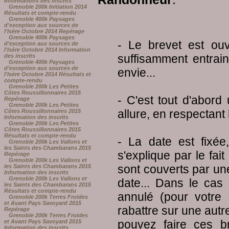
Informations des inscrits
Grenoble 200k Initiation 2014
Résultats et compte-rendu
Grenoble 400k Paysages
d'exception aux sources de
l'Isère Octobre 2014 Repérage
Grenoble 400k Paysages
- Le brevet est ou
d'exception aux sources de
l'Isère Octobre 2014 Information
suffisamment entrain
des inscrits
Grenoble 400k Paysages
d'exception aux sources de
envie...
l'Isère Octobre 2014 Résultats et
compte-rendu
Grenoble 200k Les Petites
Côtes Roussillonnaires 2015
- C'est tout d'abord
Repérage
Grenoble 200k Les Petites
allure, en respectant
Côtes Roussillonnaires 2015
Information des inscrits
Grenoble 200k Les Petites
Côtes Roussillonnaires 2015
Résultats et compte-rendu
- La date est fixé
Grenoble 200k Les Vallons et
les Saints des Chambarans 2015
s'explique par le fai
Repérage
Grenoble 200k Les Vallons et
sont couverts par un
les Saints des Chambarans 2015
Information des inscrits
Grenoble 200k Les Vallons et
date... Dans le cas
les Saints des Chambarans 2015
Résultats et compte-rendu
annulé (pour votre 
Grenoble 200k Terres Froides
et Avant Pays Savoyard 2015
rabattre sur une autre
Repérage
Grenoble 200k Terres Froides
pouvez faire ces b
et Avant Pays Savoyard 2015
Information des inscrits