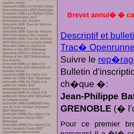
compte-rendu
Grenoble 200k Les Petites Côtes
Roussillonnaires 2017 Repérage
Brevet annul� � ca
Grenoble 200k Les Petites Côtes
Roussillonnaires 2017
Information des inscrits
Grenoble 300k Tour du Vercors
2017 Repérage
Grenoble 300k Tour du Vercors
Descriptif et bullet
2017 Information des inscrits
Grenoble 300k Tour du Vercors
2017 Résultats et compte-rendu
Trac� Openrunne
Grenoble 400k Le Jura et la
Rivière d'Ain 2017 Repérage
Grenoble 400k Le Jura et la
Suivre le
rep�rag
Rivière d'Ain 2017 Information
des inscrits
Grenoble 400k Le Jura et la
Rivière d'Ain 2017 Résultats et
Bulletin d'inscrip
compte-rendu
Grenoble 600k De l'Isère à la
vallée de l'Allier 2017 Repérage
ch�que �:
Grenoble 600k De l'Isère à la
vallée de l'Allier 2017
Information des inscrits
Grenoble 600k De l'Isère à la
Jean-Philippe Ba
vallée de l'Allier 2017 Résultats
et compte-rendu
Grenoble 200k EmMENEE moi
GRENOBLE
(� l'
voir la route Joseph Reynaud
2017 Repérage
Grenoble 1000k Des Alpes à la
route Jacques Coeur 2017
Repérage
Pour ce premier br
Grenoble 1000k Des Alpes à la
route Jacques Coeur 2017
parcours! Il a �t� c
Information des inscrits