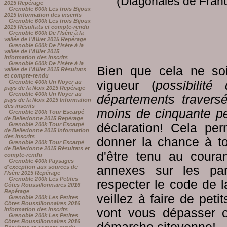
(Diagonales de Franc
2015 Repérage
Grenoble 600k Les trois Bijoux
2015 Information des inscrits
Grenoble 600k Les trois Bijoux
2015 Résultats et compte-rendu
Grenoble 600k De l'Isère à la
vallée de l'Allier 2015 Repérage
Grenoble 600k De l'Isère à la
vallée de l'Allier 2015
Information des inscrits
Grenoble 600k De l'Isère à la
Bien que cela ne soi
vallée de l'Allier 2015 Résultats
et compte-rendu
vigueur (
possibilit
Grenoble 400k Un Noyer au
pays de la Noix 2015 Repérage
Grenoble 400k Un Noyer au
départements travers
pays de la Noix 2015 Information
des inscrits
moins de cinquante p
Grenoble 200k Tour Escarpé
de Belledonne 2015 Repérage
déclaration! Cela pe
Grenoble 200k Tour Escarpé
de Belledonne 2015 Information
des inscrits
donner la chance à to
Grenoble 200k Tour Escarpé
de Belledonne 2015 Résultats et
d'être tenu au coura
compte-rendu
Grenoble 400k Paysages
annexes sur les pa
d'exception aux sources de
l'Isère 2015 Repérage
Grenoble 200k Les Petites
respecter le code de l
Côtes Roussillonnaires 2016
Repérage
veillez à faire de pet
Grenoble 200k Les Petites
Côtes Roussillonnaires 2016
vont vous dépasser o
Information des inscrits
Grenoble 200k Les Petites
Côtes Roussillonnaires 2016