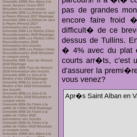
Grenoble 1000k Des Alpes à la
route Jacques Coeur 2017
pas de grandes mont
Résultats et compte-rendu
Grenoble 300k La Drôme en vaut
la Peyne (Penne) 2017 Repérage
encore faire froid 
Grenoble 300k La Drôme en vaut
la Peyne (Penne) 2017
Information des inscrits
difficult� de ce bre
Grenoble 200k Les Petites Côtes
Roussillonnaires 2018 Repérage
dessus de Tullins. E
Grenoble 200k Les Petites Côtes
Roussillonnaires 2018
Information des inscrits
� 4% avec du plat e
Grenoble 200k Les Petites Côtes
Roussillonnaires 2018 Résultats
et compte-rendu
courts arr�ts, c'est
Grenoble 300k Tour du Vercors
2018 Repérage
Grenoble 300k Tour du Vercors
d'assurer la premi�re
2018 Information des inscrits
Grenoble 400k Le Jura et la
vous venez?
Rivière d'Ain 2018 Repérage
Grenoble 400k Le Jura et la
Rivière d'Ain 2018 Information
des inscrits
Grenoble 400k Le Jura et la
Apr�s Saint Alban en V
Rivière d'Ain 2018 Résultats et
compte-rendu
Grenoble 600k De l'Isère à la
vallée de l'Allier 2018 Repérage
Grenoble 600k De l'Isère à la
vallée de l'Allier 2018
Information des inscrits
Grenoble 600k De l'Isère à la
vallée de l'Allier 2018 Résultats
et compte-rendu
Grenoble 1000k Des Alpes à la