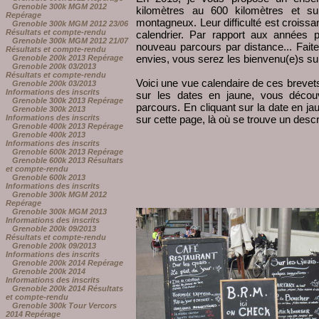
Grenoble 300k MGM 2012
kilomètres au 600 kilomètres et s
Repérage
montagneux. Leur difficulté est croissan
Grenoble 300k MGM 2012 23/06
Résultats et compte-rendu
calendrier. Par rapport aux années 
Grenoble 300k MGM 2012 21/07
nouveau parcours par distance... Faite
Résultats et compte-rendu
envies, vous serez les bienvenu(e)s sur
Grenoble 200k 2013 Repérage
Grenoble 200k 03/2013
Résultats et compte-rendu
Voici une vue calendaire de ces brevets
Grenoble 200k 03/2013
Informations des inscrits
sur les dates en jaune, vous décou
Grenoble 300k 2013 Repérage
parcours. En cliquant sur la date en j
Grenoble 300k 2013
sur cette page, là où se trouve un descr
Informations des inscrits
Grenoble 400k 2013 Repérage
Grenoble 400k 2013
Informations des inscrits
Grenoble 600k 2013 Repérage
Grenoble 600k 2013 Résultats
et compte-rendu
Grenoble 600k 2013
Informations des inscrits
Grenoble 300k MGM 2012
Repérage
Grenoble 300k MGM 2013
Informations des inscrits
Grenoble 200k 09/2013
Résultats et compte-rendu
Grenoble 200k 09/2013
Informations des inscrits
Grenoble 200k 2014 Repérage
Grenoble 200k 2014
Informations des inscrits
Grenoble 200k 2014 Résultats
et compte-rendu
Grenoble 300k Tour Vercors
2014 Repérage