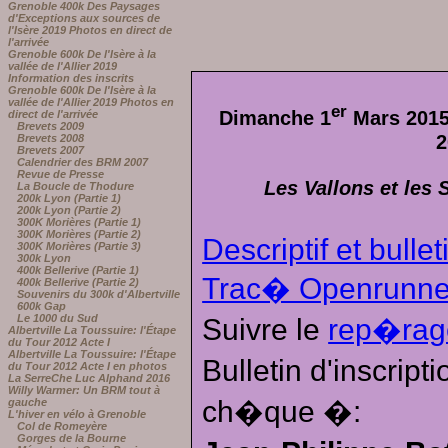
Grenoble 400k Des Paysages
d'Exceptions aux sources de
l'Isère 2019 Photos en direct de
l'arrivée
Grenoble 600k De l'Isère à la
vallée de l'Allier 2019
Information des inscrits
Grenoble 600k De l'Isère à la
vallée de l'Allier 2019 Photos en
er
Dimanche 1
Mars 2015
direct de l'arrivée
Brevets 2009
2
Brevets 2008
Brevets 2007
Calendrier des BRM 2007
Revue de Presse
Les Vallons et les
La Boucle de Thodure
200k Lyon (Partie 1)
200k Lyon (Partie 2)
300K Morières (Partie 1)
300K Morières (Partie 2)
Descriptif et bullet
300K Morières (Partie 3)
300k Lyon
400k Bellerive (Partie 1)
Trac� Openrunne
400k Bellerive (Partie 2)
Souvenirs du 300k d'Albertville
600k Gap
Le 1000 du Sud
Suivre le
rep�rag
Albertville La Toussuire: l'Étape
du Tour 2012 Acte I
Albertville La Toussuire: l'Étape
Bulletin d'inscrip
du Tour 2012 Acte I en photos
La SerreChe Luc Alphand 2016
Willy Warmer: Un BRM tout à
ch�que �:
gauche
L'hiver en vélo à Grenoble
Col de Romeyère
Gorges de la Bourne