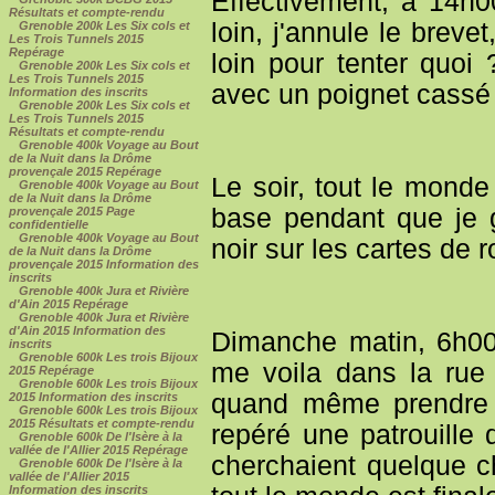
Effectivement, à 14h00
Résultats et compte-rendu
loin, j'annule le brevet
Grenoble 200k Les Six cols et
Les Trois Tunnels 2015
Repérage
loin pour tenter quoi
Grenoble 200k Les Six cols et
Les Trois Tunnels 2015
avec un poignet cassé
Information des inscrits
Grenoble 200k Les Six cols et
Les Trois Tunnels 2015
Résultats et compte-rendu
Grenoble 400k Voyage au Bout
de la Nuit dans la Drôme
provençale 2015 Repérage
Le soir, tout le mond
Grenoble 400k Voyage au Bout
de la Nuit dans la Drôme
base pendant que je 
provençale 2015 Page
confidentielle
Grenoble 400k Voyage au Bout
noir sur les cartes de r
de la Nuit dans la Drôme
provençale 2015 Information des
inscrits
Grenoble 400k Jura et Rivière
d'Ain 2015 Repérage
Grenoble 400k Jura et Rivière
d'Ain 2015 Information des
Dimanche matin, 6h00,
inscrits
Grenoble 600k Les trois Bijoux
me voila dans la rue p
2015 Repérage
Grenoble 600k Les trois Bijoux
quand même prendre le
2015 Information des inscrits
Grenoble 600k Les trois Bijoux
2015 Résultats et compte-rendu
repéré une patrouille
Grenoble 600k De l'Isère à la
vallée de l'Allier 2015 Repérage
cherchaient quelque c
Grenoble 600k De l'Isère à la
vallée de l'Allier 2015
Information des inscrits