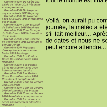
tout le monde est final
Grenoble 600k De l'Isère à la
vallée de l'Allier 2015 Résultats
et compte-rendu
Grenoble 400k Un Noyer au
pays de la Noix 2015 Repérage
Grenoble 400k Un Noyer au
Voilà, on aurait pu co
pays de la Noix 2015 Information
des inscrits
Grenoble 200k Tour Escarpé
journée, la météo a été
de Belledonne 2015 Repérage
Grenoble 200k Tour Escarpé
s'il fait meilleur... Ap
de Belledonne 2015 Information
des inscrits
de dates et nous ne s
Grenoble 200k Tour Escarpé
de Belledonne 2015 Résultats et
compte-rendu
peut encore attendre...
Grenoble 400k Paysages
d'exception aux sources de
l'Isère 2015 Repérage
Grenoble 200k Les Petites
Côtes Roussillonnaires 2016
Repérage
Grenoble 200k Les Petites
Côtes Roussillonnaires 2016
Information des inscrits
Grenoble 200k Les Petites
Côtes Roussillonnaires 2016
Résultats et compte-rendu
Grenoble 300k Tour du Vercors
2016 Repérage
Grenoble 300k Tour du Vercors
2016 Information des inscrits
Grenoble 300k Tour du Vercors
2016 Résultats et compte-rendu
Grenoble 200k Là où vous ne
seriez pas forcément allés 2016
Repérage