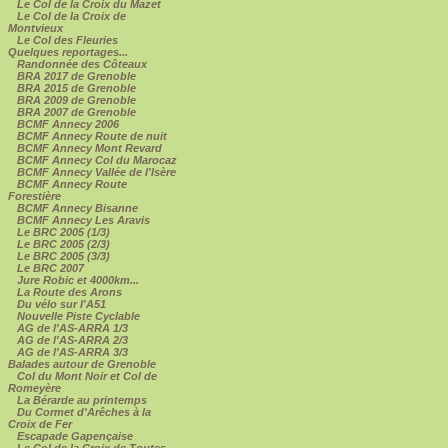
Le Col de la Croix du Mazet
Le Col de la Croix de
Montvieux
Le Col des Fleuries
Quelques reportages...
Randonnée des Côteaux
BRA 2017 de Grenoble
BRA 2015 de Grenoble
BRA 2009 de Grenoble
BRA 2007 de Grenoble
BCMF Annecy 2006
BCMF Annecy Route de nuit
BCMF Annecy Mont Revard
BCMF Annecy Col du Marocaz
BCMF Annecy Vallée de l'Isère
BCMF Annecy Route
Forestière
BCMF Annecy Bisanne
BCMF Annecy Les Aravis
Le BRC 2005 (1/3)
Le BRC 2005 (2/3)
Le BRC 2005 (3/3)
Le BRC 2007
Jure Robic et 4000km...
La Route des Arons
Du vélo sur l'A51
Nouvelle Piste Cyclable
AG de l'AS-ARRA 1/3
AG de l'AS-ARRA 2/3
AG de l'AS-ARRA 3/3
Balades autour de Grenoble
Col du Mont Noir et Col de
Romeyère
La Bérarde au printemps
Du Cormet d'Arêches à la
Croix de Fer
Escapade Gapençaise
Le Col de la Croix de Toutes