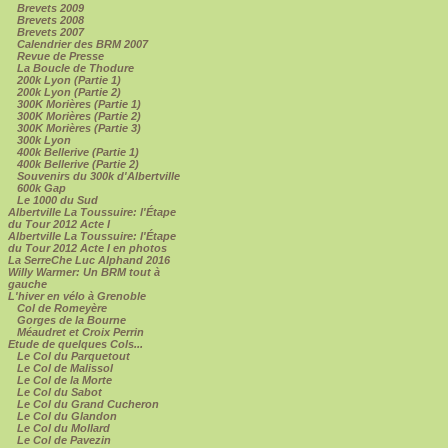
Brevets 2009
Brevets 2008
Brevets 2007
Calendrier des BRM 2007
Revue de Presse
La Boucle de Thodure
200k Lyon (Partie 1)
200k Lyon (Partie 2)
300K Morières (Partie 1)
300K Morières (Partie 2)
300K Morières (Partie 3)
300k Lyon
400k Bellerive (Partie 1)
400k Bellerive (Partie 2)
Souvenirs du 300k d'Albertville
600k Gap
Le 1000 du Sud
Albertville La Toussuire: l'Étape
du Tour 2012 Acte I
Albertville La Toussuire: l'Étape
du Tour 2012 Acte I en photos
La SerreChe Luc Alphand 2016
Willy Warmer: Un BRM tout à
gauche
L'hiver en vélo à Grenoble
Col de Romeyère
Gorges de la Bourne
Méaudret et Croix Perrin
Etude de quelques Cols...
Le Col du Parquetout
Le Col de Malissol
Le Col de la Morte
Le Col du Sabot
Le Col du Grand Cucheron
Le Col du Glandon
Le Col du Mollard
Le Col de Pavezin