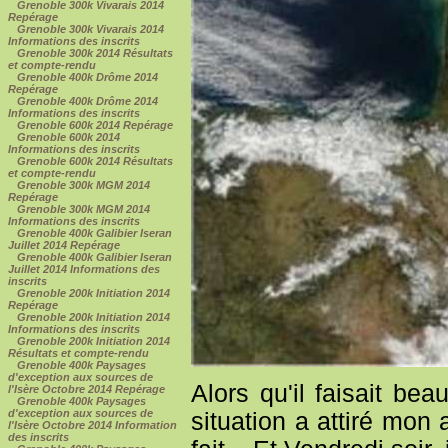
Grenoble 300k Vivarais 2014
Repérage
Grenoble 300k Vivarais 2014
Informations des inscrits
Grenoble 300k 2014 Résultats
et compte-rendu
Grenoble 400k Drôme 2014
Repérage
Grenoble 400k Drôme 2014
Informations des inscrits
Grenoble 600k 2014 Repérage
Grenoble 600k 2014
Informations des inscrits
Grenoble 600k 2014 Résultats
et compte-rendu
Grenoble 300k MGM 2014
Repérage
Grenoble 300k MGM 2014
Informations des inscrits
Grenoble 400k Galibier Iseran
Juillet 2014 Repérage
Grenoble 400k Galibier Iseran
Juillet 2014 Informations des
inscrits
Grenoble 200k Initiation 2014
Repérage
Grenoble 200k Initiation 2014
Informations des inscrits
Grenoble 200k Initiation 2014
Résultats et compte-rendu
Grenoble 400k Paysages
d'exception aux sources de
Alors qu'il faisait bea
l'Isère Octobre 2014 Repérage
Grenoble 400k Paysages
d'exception aux sources de
situation a attiré mon
l'Isère Octobre 2014 Information
des inscrits