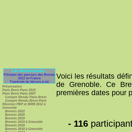
Les Nouveautés...
Voici les résultats déf
Prévision des parcours des Brevets
2022 en France
Traversée du Vercors à ski
de Grenoble. Ce Brev
Présentation
Paris Brest Paris 2015
premières dates pour po
Paris Brest Paris 2007
Compte Rendu Paris-Brest
Compte Rendu Brest-Paris
Réunion PBP et BRM 2012 à
Grenoble
Brevets 2022
Brevets 2020
Brevets 2019
-
116
participan
Brevets 2019 à Grenoble
Brevets 2018
Brevets 2018 à Grenoble