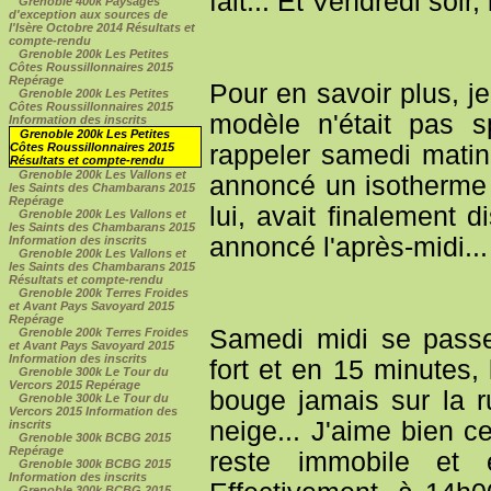
fait... Et Vendredi soir
Grenoble 400k Paysages
d'exception aux sources de
l'Isère Octobre 2014 Résultats et
compte-rendu
Grenoble 200k Les Petites
Côtes Roussillonnaires 2015
Repérage
Pour en savoir plus, j
Grenoble 200k Les Petites
Côtes Roussillonnaires 2015
modèle n'était pas s
Information des inscrits
Grenoble 200k Les Petites
rappeler samedi matin,
Côtes Roussillonnaires 2015
Résultats et compte-rendu
Grenoble 200k Les Vallons et
annoncé un isotherme 0
les Saints des Chambarans 2015
Repérage
lui, avait finalement d
Grenoble 200k Les Vallons et
les Saints des Chambarans 2015
annoncé l'après-midi...
Information des inscrits
Grenoble 200k Les Vallons et
les Saints des Chambarans 2015
Résultats et compte-rendu
Grenoble 200k Terres Froides
et Avant Pays Savoyard 2015
Repérage
Samedi midi se passe 
Grenoble 200k Terres Froides
et Avant Pays Savoyard 2015
Information des inscrits
fort et en 15 minutes,
Grenoble 300k Le Tour du
Vercors 2015 Repérage
bouge jamais sur la r
Grenoble 300k Le Tour du
Vercors 2015 Information des
neige... J'aime bien ce
inscrits
Grenoble 300k BCBG 2015
Repérage
reste immobile et 
Grenoble 300k BCBG 2015
Information des inscrits
Grenoble 300k BCBG 2015