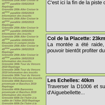
Grenoble 200k Aller Croiser le
C'est ici la fin de la piste 
ième
45
parallèle 03/02/2019
Repérage
Grenoble 200k Aller Croiser le
ième
45
parallèle 03/02/2019
Information des inscrits
Grenoble 200k Aller Croiser le
ième
45
parallèle 10/02/2019
Repérage
Grenoble 200k Aller Croiser le
ième
45
parallèle 10/02/2019
Information des inscrits
Grenoble 200k Aller Croiser le
Col de la Placette: 23k
ième
45
parallèle 10/02/2019
La montée a été raide,
Résultats et compte-rendu
Grenoble 200k Aller Croiser le
ième
pouvoir bientôt profiter du
45
parallèle 16/02/2019
Repérage
Grenoble 200k Aller Croiser le
ième
45
parallèle 16/02/2019
Information des inscrits
Grenoble 300k Tour du Vercors
2019 Repérage
Grenoble 300k Tour du Vercors
2019 Information des inscrits
Grenoble 300k Tour du Vercors
2019 bis Information des inscrits
Les Echelles: 40km
Grenoble 400k Baronnies
provençale et Bacchus 2019
Traverser la D1006 et su
Repérage
Grenoble 400k Baronnies
d'Aiguebellette...
provençale et Bacchus 2019
Information des inscrits
Grenoble 600k De l'Isère à la
vallée de l'Allier 2019 Repérage
Grenoble 600k De l'Isère à la