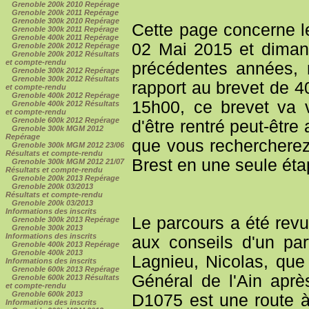
Grenoble 200k 2010 Repérage
Grenoble 200k 2011 Repérage
Grenoble 300k 2010 Repérage
Cette page concerne l
Grenoble 300k 2011 Repérage
Grenoble 400k 2011 Repérage
02 Mai 2015 et diman
Grenoble 200k 2012 Repérage
Grenoble 200k 2012 Résultats
et compte-rendu
précédentes années, 
Grenoble 300k 2012 Repérage
Grenoble 300k 2012 Résultats
rapport au brevet de 40
et compte-rendu
Grenoble 400k 2012 Repérage
15h00, ce brevet va v
Grenoble 400k 2012 Résultats
et compte-rendu
Grenoble 600k 2012 Repérage
d'être rentré peut-être
Grenoble 300k MGM 2012
Repérage
que vous rechercherez
Grenoble 300k MGM 2012 23/06
Résultats et compte-rendu
Brest en une seule éta
Grenoble 300k MGM 2012 21/07
Résultats et compte-rendu
Grenoble 200k 2013 Repérage
Grenoble 200k 03/2013
Résultats et compte-rendu
Grenoble 200k 03/2013
Informations des inscrits
Le parcours a été revu
Grenoble 300k 2013 Repérage
Grenoble 300k 2013
Informations des inscrits
aux conseils d'un pa
Grenoble 400k 2013 Repérage
Grenoble 400k 2013
Lagnieu, Nicolas, que
Informations des inscrits
Grenoble 600k 2013 Repérage
Général de l'Ain après
Grenoble 600k 2013 Résultats
et compte-rendu
Grenoble 600k 2013
D1075 est une route à 
Informations des inscrits