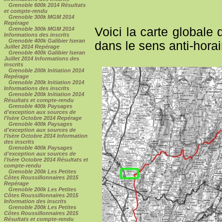
Grenoble 600k 2014 Résultats
et compte-rendu
Grenoble 300k MGM 2014
Repérage
Voici la carte globale 
Grenoble 300k MGM 2014
Informations des inscrits
Grenoble 400k Galibier Iseran
dans le sens anti-horair
Juillet 2014 Repérage
Grenoble 400k Galibier Iseran
Juillet 2014 Informations des
inscrits
Grenoble 200k Initiation 2014
Repérage
Grenoble 200k Initiation 2014
Informations des inscrits
Grenoble 200k Initiation 2014
Résultats et compte-rendu
Grenoble 400k Paysages
d'exception aux sources de
l'Isère Octobre 2014 Repérage
Grenoble 400k Paysages
d'exception aux sources de
l'Isère Octobre 2014 Information
des inscrits
Grenoble 400k Paysages
d'exception aux sources de
l'Isère Octobre 2014 Résultats et
compte-rendu
Grenoble 200k Les Petites
Côtes Roussillonnaires 2015
Repérage
Grenoble 200k Les Petites
Côtes Roussillonnaires 2015
Information des inscrits
Grenoble 200k Les Petites
Côtes Roussillonnaires 2015
Résultats et compte-rendu