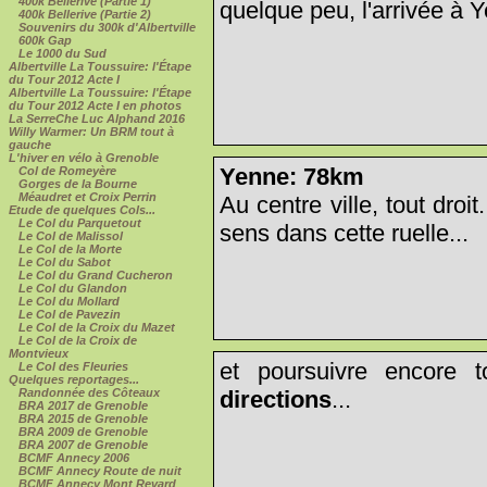
400k Bellerive (Partie 1)
quelque peu, l'arrivée à Y
400k Bellerive (Partie 2)
Souvenirs du 300k d'Albertville
600k Gap
Le 1000 du Sud
Albertville La Toussuire: l'Étape
du Tour 2012 Acte I
Albertville La Toussuire: l'Étape
du Tour 2012 Acte I en photos
La SerreChe Luc Alphand 2016
Willy Warmer: Un BRM tout à
gauche
L'hiver en vélo à Grenoble
Yenne: 78km
Col de Romeyère
Gorges de la Bourne
Méaudret et Croix Perrin
Au centre ville, tout droi
Etude de quelques Cols...
Le Col du Parquetout
sens dans cette ruelle...
Le Col de Malissol
Le Col de la Morte
Le Col du Sabot
Le Col du Grand Cucheron
Le Col du Glandon
Le Col du Mollard
Le Col de Pavezin
Le Col de la Croix du Mazet
Le Col de la Croix de
Montvieux
et poursuivre encore 
Le Col des Fleuries
Quelques reportages...
Randonnée des Côteaux
directions
...
BRA 2017 de Grenoble
BRA 2015 de Grenoble
BRA 2009 de Grenoble
BRA 2007 de Grenoble
BCMF Annecy 2006
BCMF Annecy Route de nuit
BCMF Annecy Mont Revard