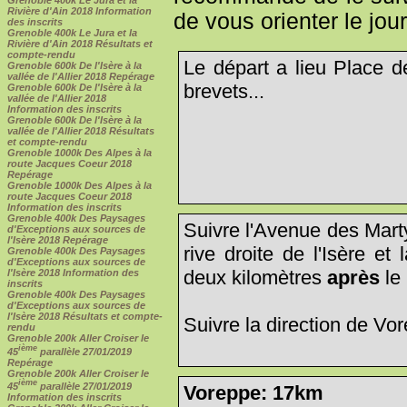
Rivière d'Ain 2018 Information
de vous orienter le jour
des inscrits
Grenoble 400k Le Jura et la
Rivière d'Ain 2018 Résultats et
compte-rendu
Le départ a lieu Place 
Grenoble 600k De l'Isère à la
vallée de l'Allier 2018 Repérage
brevets...
Grenoble 600k De l'Isère à la
vallée de l'Allier 2018
Information des inscrits
Grenoble 600k De l'Isère à la
vallée de l'Allier 2018 Résultats
et compte-rendu
Grenoble 1000k Des Alpes à la
route Jacques Coeur 2018
Repérage
Grenoble 1000k Des Alpes à la
route Jacques Coeur 2018
Information des inscrits
Grenoble 400k Des Paysages
Suivre l'Avenue des Marty
d'Exceptions aux sources de
l'Isère 2018 Repérage
rive droite de l'Isère et 
Grenoble 400k Des Paysages
d'Exceptions aux sources de
deux kilomètres
après
le 
l'Isère 2018 Information des
inscrits
Grenoble 400k Des Paysages
d'Exceptions aux sources de
l'Isère 2018 Résultats et compte-
Suivre la direction de Vor
rendu
Grenoble 200k Aller Croiser le
ième
45
parallèle 27/01/2019
Repérage
Grenoble 200k Aller Croiser le
ième
45
parallèle 27/01/2019
Voreppe: 17km
Information des inscrits