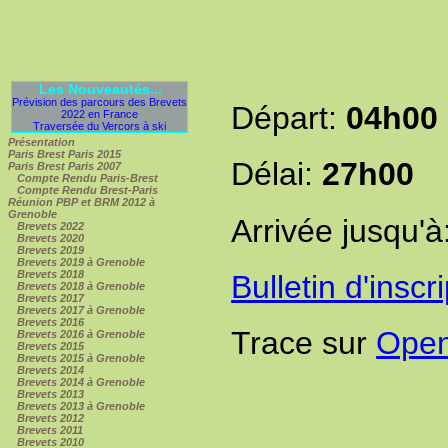
Les Nouveautés...
Prévision des parcours des Brevets
Départ:
04h00
2022 en France
Traversée du Vercors à ski
Présentation
Paris Brest Paris 2015
Délai:
27h00
Paris Brest Paris 2007
Compte Rendu Paris-Brest
Compte Rendu Brest-Paris
Réunion PBP et BRM 2012 à
Grenoble
Arrivée jusqu'à
Brevets 2022
Brevets 2020
Brevets 2019
Brevets 2019 à Grenoble
Brevets 2018
Bulletin d'inscr
Brevets 2018 à Grenoble
Brevets 2017
Brevets 2017 à Grenoble
Brevets 2016
Trace sur
Open
Brevets 2016 à Grenoble
Brevets 2015
Brevets 2015 à Grenoble
Brevets 2014
Brevets 2014 à Grenoble
Brevets 2013
Brevets 2013 à Grenoble
Brevets 2012
Brevets 2011
Brevets 2010