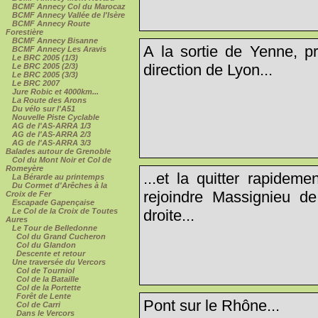
BCMF Annecy Col du Marocaz
BCMF Annecy Vallée de l'Isère
BCMF Annecy Route
Forestière
BCMF Annecy Bisanne
A la sortie de Yenne, 
BCMF Annecy Les Aravis
Le BRC 2005 (1/3)
direction de Lyon...
Le BRC 2005 (2/3)
Le BRC 2005 (3/3)
Le BRC 2007
Jure Robic et 4000km...
La Route des Arons
Du vélo sur l'A51
Nouvelle Piste Cyclable
AG de l'AS-ARRA 1/3
AG de l'AS-ARRA 2/3
AG de l'AS-ARRA 3/3
Balades autour de Grenoble
Col du Mont Noir et Col de
Romeyère
...et la quitter rapidem
La Bérarde au printemps
Du Cormet d'Arêches à la
rejoindre Massignieu d
Croix de Fer
Escapade Gapençaise
Le Col de la Croix de Toutes
droite...
Aures
Le Tour de Belledonne
Col du Grand Cucheron
Col du Glandon
Descente et retour
Une traversée du Vercors
Col de Tourniol
Col de la Bataille
Col de la Portette
Forêt de Lente
Pont sur le Rhône...
Col de Carri
Dans le Vercors