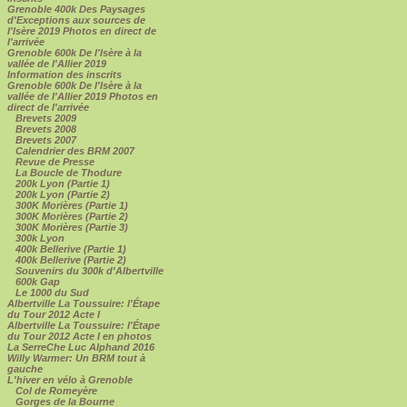
Grenoble 400k Des Paysages
d'Exceptions aux sources de
l'Isère 2019 Photos en direct de
l'arrivée
Grenoble 600k De l'Isère à la
vallée de l'Allier 2019
Information des inscrits
Grenoble 600k De l'Isère à la
vallée de l'Allier 2019 Photos en
direct de l'arrivée
Brevets 2009
Brevets 2008
Brevets 2007
Calendrier des BRM 2007
Revue de Presse
La Boucle de Thodure
200k Lyon (Partie 1)
200k Lyon (Partie 2)
300K Morières (Partie 1)
300K Morières (Partie 2)
300K Morières (Partie 3)
300k Lyon
400k Bellerive (Partie 1)
400k Bellerive (Partie 2)
Souvenirs du 300k d'Albertville
600k Gap
Le 1000 du Sud
Albertville La Toussuire: l'Étape
du Tour 2012 Acte I
Albertville La Toussuire: l'Étape
du Tour 2012 Acte I en photos
La SerreChe Luc Alphand 2016
Willy Warmer: Un BRM tout à
gauche
L'hiver en vélo à Grenoble
Col de Romeyère
Gorges de la Bourne