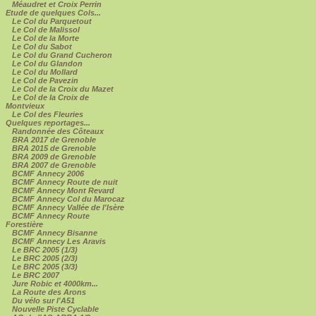
Méaudret et Croix Perrin
Etude de quelques Cols...
Le Col du Parquetout
Le Col de Malissol
Le Col de la Morte
Le Col du Sabot
Le Col du Grand Cucheron
Le Col du Glandon
Le Col du Mollard
Le Col de Pavezin
Le Col de la Croix du Mazet
Le Col de la Croix de
Montvieux
Le Col des Fleuries
Quelques reportages...
Randonnée des Côteaux
BRA 2017 de Grenoble
BRA 2015 de Grenoble
BRA 2009 de Grenoble
BRA 2007 de Grenoble
BCMF Annecy 2006
BCMF Annecy Route de nuit
BCMF Annecy Mont Revard
BCMF Annecy Col du Marocaz
BCMF Annecy Vallée de l'Isère
BCMF Annecy Route
Forestière
BCMF Annecy Bisanne
BCMF Annecy Les Aravis
Le BRC 2005 (1/3)
Le BRC 2005 (2/3)
Le BRC 2005 (3/3)
Le BRC 2007
Jure Robic et 4000km...
La Route des Arons
Du vélo sur l'A51
Nouvelle Piste Cyclable