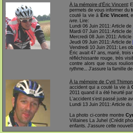
À la mémoire d'Éric Vincent
: 
permets de vous informer du
t
couté la vie à
Éric Vincent
, 
ivre
. Lire:
Lundi 06 Juin 2011: Article de
Mardi 07 Juin 2011: Article de
Mercredi 08 Juin 2011: Article
Jeudi 09 Juin 2011: Article de
Vendredi 10 Juin 2011: Les o
Éric avait 47 ans, marié, troi
réfléchissante rouge, très visi
contre alors que nous roulio
rythme... J'assure la famille d
À la mémoire de Cyril Thimon
accident qui a couté la vie à
2011 quand il a été heurté par 
L'accident s'est passé juste av
Lundi 13 Juin 2011: Article du
La photo ci-contre montre
Cyr
Villaines La Juhel (Crédit pho
enfants. J'assure cette nouvel