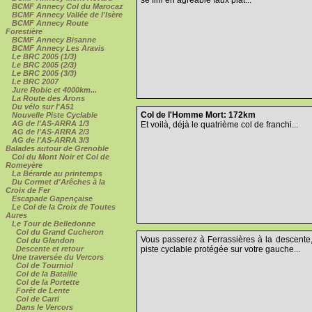
BCMF Annecy Col du Marocaz
BCMF Annecy Vallée de l'Isère
BCMF Annecy Route
Forestière
BCMF Annecy Bisanne
BCMF Annecy Les Aravis
Le BRC 2005 (1/3)
Le BRC 2005 (2/3)
Le BRC 2005 (3/3)
Le BRC 2007
Jure Robic et 4000km...
La Route des Arons
Du vélo sur l'A51
Col de l'Homme Mort: 172km
Nouvelle Piste Cyclable
AG de l'AS-ARRA 1/3
Et voilà, déjà le quatrième col de franchi...
AG de l'AS-ARRA 2/3
AG de l'AS-ARRA 3/3
Balades autour de Grenoble
Col du Mont Noir et Col de
Romeyère
La Bérarde au printemps
Du Cormet d'Arêches à la
Croix de Fer
Escapade Gapençaise
Le Col de la Croix de Toutes
Aures
Le Tour de Belledonne
Col du Grand Cucheron
Vous passerez à Ferrassières à la descente, 
Col du Glandon
piste cyclable protégée sur votre gauche...
Descente et retour
Une traversée du Vercors
Col de Tourniol
Col de la Bataille
Col de la Portette
Forêt de Lente
Col de Carri
Dans le Vercors