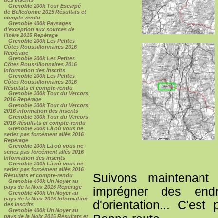
Grenoble 200k Tour Escarpé
de Belledonne 2015 Résultats et
compte-rendu
Grenoble 400k Paysages
d'exception aux sources de
l'Isère 2015 Repérage
Grenoble 200k Les Petites
Côtes Roussillonnaires 2016
Repérage
Grenoble 200k Les Petites
Côtes Roussillonnaires 2016
Information des inscrits
Grenoble 200k Les Petites
Côtes Roussillonnaires 2016
Résultats et compte-rendu
Grenoble 300k Tour du Vercors
2016 Repérage
Grenoble 300k Tour du Vercors
2016 Information des inscrits
Grenoble 300k Tour du Vercors
2016 Résultats et compte-rendu
Grenoble 200k Là où vous ne
seriez pas forcément allés 2016
Repérage
Grenoble 200k Là où vous ne
seriez pas forcément allés 2016
Information des inscrits
Grenoble 200k Là où vous ne
seriez pas forcément allés 2016
Suivons maintenant
Résultats et compte-rendu
Grenoble 400k Un Noyer au
pays de la Noix 2016 Repérage
imprégner des endr
Grenoble 400k Un Noyer au
pays de la Noix 2016 Information
d'orientation... C'es
des inscrits
Grenoble 400k Un Noyer au
pays de la Noix 2016 Résultats et