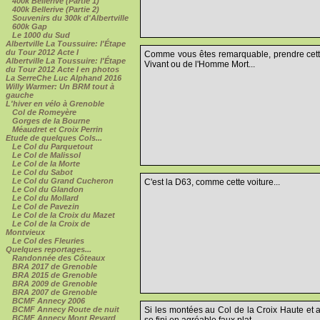
400k Bellerive (Partie 1)
400k Bellerive (Partie 2)
Souvenirs du 300k d'Albertville
600k Gap
Le 1000 du Sud
Albertville La Toussuire: l'Étape
du Tour 2012 Acte I
Comme vous êtes remarquable, prendre cett
Albertville La Toussuire: l'Étape
Vivant ou de l'Homme Mort...
du Tour 2012 Acte I en photos
La SerreChe Luc Alphand 2016
Willy Warmer: Un BRM tout à
gauche
L'hiver en vélo à Grenoble
Col de Romeyère
Gorges de la Bourne
Méaudret et Croix Perrin
Etude de quelques Cols...
Le Col du Parquetout
Le Col de Malissol
Le Col de la Morte
Le Col du Sabot
Le Col du Grand Cucheron
C'est la D63, comme cette voiture...
Le Col du Glandon
Le Col du Mollard
Le Col de Pavezin
Le Col de la Croix du Mazet
Le Col de la Croix de
Montvieux
Le Col des Fleuries
Quelques reportages...
Randonnée des Côteaux
BRA 2017 de Grenoble
BRA 2015 de Grenoble
BRA 2009 de Grenoble
BRA 2007 de Grenoble
BCMF Annecy 2006
Si les montées au Col de la Croix Haute et a
BCMF Annecy Route de nuit
BCMF Annecy Mont Revard
se fini en agréable faux plat...