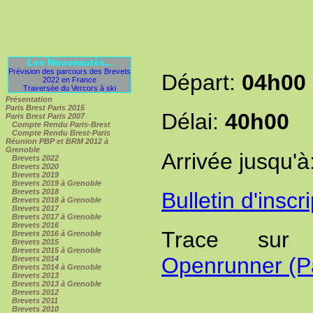
Les Nouveautés...
Prévision des parcours des Brevets
Départ:
04h00
2022 en France
Traversée du Vercors à ski
Présentation
Paris Brest Paris 2015
Délai:
40h00
Paris Brest Paris 2007
Compte Rendu Paris-Brest
Compte Rendu Brest-Paris
Réunion PBP et BRM 2012 à
Grenoble
Arrivée jusqu'à
Brevets 2022
Brevets 2020
Brevets 2019
Brevets 2019 à Grenoble
Brevets 2018
Bulletin d'inscr
Brevets 2018 à Grenoble
Brevets 2017
Brevets 2017 à Grenoble
Brevets 2016
Trace su
Brevets 2016 à Grenoble
Brevets 2015
Brevets 2015 à Grenoble
Openrunner (Pa
Brevets 2014
Brevets 2014 à Grenoble
Brevets 2013
Brevets 2013 à Grenoble
Brevets 2012
Brevets 2011
Brevets 2010