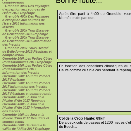
Bonne route...
compte-rendu
Grenoble 400k Des Paysages
d'exception aux sources de
l'Isère 2016 Repérage
Après être parti à 4h00 de Grenoble, vou
Grenoble 400k Des Paysages
kilomètres de parcouru...
d'exception aux sources de
l'Isère 2016 Information des
inscrits
Grenoble 200k Tour Escarpé
de Belledonne 2016 Repérage
Grenoble 200k Tour Escarpé
de Belledonne 2016 Information
des inscrits
Grenoble 200k Tour Escarpé
de Belledonne 2016 Résultats et
compte-rendu
Grenoble 200k Les Petites Côtes
Roussillonnaires 2017 Repérage
Grenoble 200k Les Petites Côtes
En fonction des conditions climatiques du 
Roussillonnaires 2017
Haute comme ce fut le cas pendant le repéra
Information des inscrits
Grenoble 300k Tour du Vercors
2017 Repérage
Grenoble 300k Tour du Vercors
2017 Information des inscrits
Grenoble 300k Tour du Vercors
2017 Résultats et compte-rendu
Grenoble 400k Le Jura et la
Rivière d'Ain 2017 Repérage
Grenoble 400k Le Jura et la
Rivière d'Ain 2017 Information
des inscrits
Grenoble 400k Le Jura et la
Rivière d'Ain 2017 Résultats et
Col de la Croix Haute: 69km
compte-rendu
Déjà deux cols de passés et 1200 mètres d'élé
Grenoble 600k De l'Isère à la
du Buech...
vallée de l'Allier 2017 Repérage