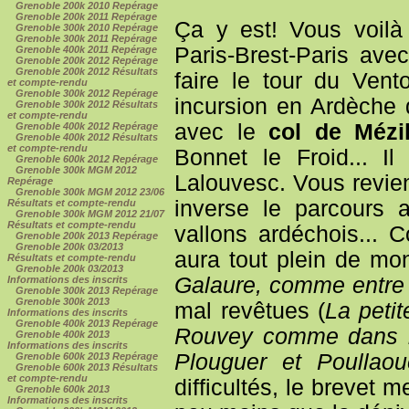
Grenoble 200k 2010 Repérage
Grenoble 200k 2011 Repérage
Ça y est! Vous voilà 
Grenoble 300k 2010 Repérage
Grenoble 300k 2011 Repérage
Paris-Brest-Paris av
Grenoble 400k 2011 Repérage
Grenoble 200k 2012 Repérage
Grenoble 200k 2012 Résultats
faire le tour du Ven
et compte-rendu
Grenoble 300k 2012 Repérage
incursion en Ardèche 
Grenoble 300k 2012 Résultats
et compte-rendu
avec le
col de Mézi
Grenoble 400k 2012 Repérage
Grenoble 400k 2012 Résultats
et compte-rendu
Bonnet le Froid... I
Grenoble 600k 2012 Repérage
Grenoble 300k MGM 2012
Lalouvesc. Vous revie
Repérage
Grenoble 300k MGM 2012 23/06
inverse le parcours 
Résultats et compte-rendu
Grenoble 300k MGM 2012 21/07
Résultats et compte-rendu
vallons ardéchois... 
Grenoble 200k 2013 Repérage
Grenoble 200k 03/2013
aura tout plein de mo
Résultats et compte-rendu
Grenoble 200k 03/2013
Galaure, comme entre 
Informations des inscrits
Grenoble 300k 2013 Repérage
Grenoble 300k 2013
mal revêtues (
La peti
Informations des inscrits
Grenoble 400k 2013 Repérage
Rouvey comme dans la 
Grenoble 400k 2013
Informations des inscrits
Plouguer et Poullaoue
Grenoble 600k 2013 Repérage
Grenoble 600k 2013 Résultats
et compte-rendu
difficultés, le brevet 
Grenoble 600k 2013
Informations des inscrits