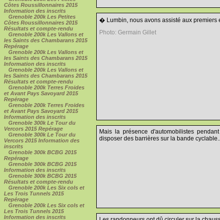
Côtes Roussillonnaires 2015
Information des inscrits
Grenoble 200k Les Petites
� Lumbin, nous avons assisté aux premiers e
Côtes Roussillonnaires 2015
Résultats et compte-rendu
Photo: Germain Gillet
Grenoble 200k Les Vallons et
les Saints des Chambarans 2015
Repérage
Grenoble 200k Les Vallons et
les Saints des Chambarans 2015
Information des inscrits
Grenoble 200k Les Vallons et
les Saints des Chambarans 2015
Résultats et compte-rendu
Grenoble 200k Terres Froides
et Avant Pays Savoyard 2015
Repérage
Grenoble 200k Terres Froides
et Avant Pays Savoyard 2015
Information des inscrits
Grenoble 300k Le Tour du
Vercors 2015 Repérage
Mais la présence d'automobilistes pendan
Grenoble 300k Le Tour du
disposer des barrières sur la bande cyclable..
Vercors 2015 Information des
inscrits
Grenoble 300k BCBG 2015
Repérage
Grenoble 300k BCBG 2015
Information des inscrits
Grenoble 300k BCBG 2015
Résultats et compte-rendu
Grenoble 200k Les Six cols et
Les Trois Tunnels 2015
Repérage
Grenoble 200k Les Six cols et
Les Trois Tunnels 2015
Information des inscrits
Les randonneurs ont dû circuler sur la chauss