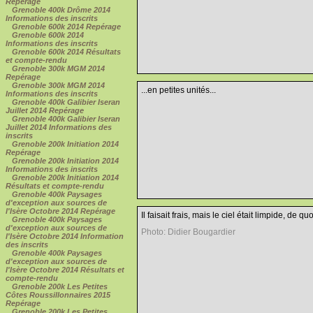
Repérage
Grenoble 400k Drôme 2014
Informations des inscrits
Grenoble 600k 2014 Repérage
Grenoble 600k 2014
Informations des inscrits
Grenoble 600k 2014 Résultats
et compte-rendu
Grenoble 300k MGM 2014
Repérage
Grenoble 300k MGM 2014
...en petites unités...
Informations des inscrits
Grenoble 400k Galibier Iseran
Juillet 2014 Repérage
Grenoble 400k Galibier Iseran
Juillet 2014 Informations des
inscrits
Grenoble 200k Initiation 2014
Repérage
Grenoble 200k Initiation 2014
Informations des inscrits
Grenoble 200k Initiation 2014
Résultats et compte-rendu
Grenoble 400k Paysages
d'exception aux sources de
l'Isère Octobre 2014 Repérage
Il faisait frais, mais le ciel était limpide, de 
Grenoble 400k Paysages
d'exception aux sources de
Photo: Didier Bougardier
l'Isère Octobre 2014 Information
des inscrits
Grenoble 400k Paysages
d'exception aux sources de
l'Isère Octobre 2014 Résultats et
compte-rendu
Grenoble 200k Les Petites
Côtes Roussillonnaires 2015
Repérage
Grenoble 200k Les Petites