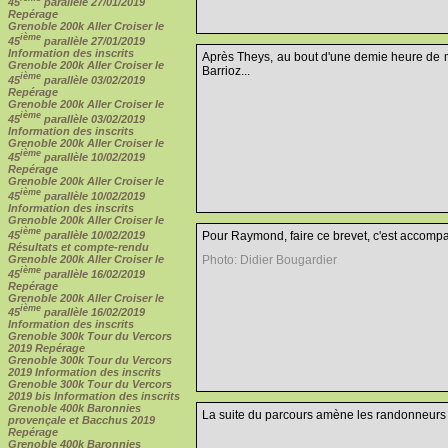
45
parallèle 27/01/2019
Repérage
Grenoble 200k Aller Croiser le
ième
45
parallèle 27/01/2019
Information des inscrits
Après Theys, au bout d'une demie heure de mo
Grenoble 200k Aller Croiser le
Barrioz...
ième
45
parallèle 03/02/2019
Repérage
Grenoble 200k Aller Croiser le
ième
45
parallèle 03/02/2019
Information des inscrits
Grenoble 200k Aller Croiser le
ième
45
parallèle 10/02/2019
Repérage
Grenoble 200k Aller Croiser le
ième
45
parallèle 10/02/2019
Information des inscrits
Grenoble 200k Aller Croiser le
ième
45
parallèle 10/02/2019
Pour Raymond, faire ce brevet, c'est accomp
Résultats et compte-rendu
Grenoble 200k Aller Croiser le
Photo: Didier Bougardier
ième
45
parallèle 16/02/2019
Repérage
Grenoble 200k Aller Croiser le
ième
45
parallèle 16/02/2019
Information des inscrits
Grenoble 300k Tour du Vercors
2019 Repérage
Grenoble 300k Tour du Vercors
2019 Information des inscrits
Grenoble 300k Tour du Vercors
2019 bis Information des inscrits
Grenoble 400k Baronnies
La suite du parcours amène les randonneurs à 
provençale et Bacchus 2019
Repérage
Grenoble 400k Baronnies