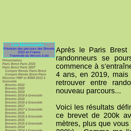
Les Nouveautés...
Après le Paris Brest
Prévision des parcours des Brevets
2022 en France
Traversée du Vercors à ski
randonneurs se pours
Présentation
Paris Brest Paris 2015
commence à s'entraîner
Paris Brest Paris 2007
Compte Rendu Paris-Brest
4 ans, en 2019, mais 
Compte Rendu Brest-Paris
Réunion PBP et BRM 2012 à
retrouver entre rand
Grenoble
Brevets 2022
Brevets 2020
nouveau parcours...
Brevets 2019
Brevets 2019 à Grenoble
Brevets 2018
Brevets 2018 à Grenoble
Voici les résultats déf
Brevets 2017
Brevets 2017 à Grenoble
Brevets 2016
ce brevet de 200k ave
Brevets 2016 à Grenoble
Brevets 2015
mètres, plus que vous
Brevets 2015 à Grenoble
Brevets 2014
Brevets 2014 à Grenoble