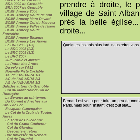
BRA 2015 de Grenoble
prendre à droite, le 
BRA 2009 de Grenoble
BRA 2007 de Grenoble
village de Saint Alban
BCMF Annecy 2006
BCMF Annecy Route de nuit
BCMF Annecy Mont Revard
près la belle église
BCMF Annecy Col du Marocaz
BCMF Annecy Vallée de l'Isère
droite...
BCMF Annecy Route
Forestière
BCMF Annecy Bisanne
BCMF Annecy Les Aravis
Quelques instants plus tard, nous retrouvons
Le BRC 2005 (1/3)
Le BRC 2005 (2/3)
Le BRC 2005 (3/3)
Le BRC 2007
Jure Robic et 4000km...
La Route des Arons
Du vélo sur l'A51
Nouvelle Piste Cyclable
AG de l'AS-ARRA 1/3
AG de l'AS-ARRA 2/3
AG de l'AS-ARRA 3/3
Balades autour de Grenoble
Col du Mont Noir et Col de
Romeyère
La Bérarde au printemps
Bernard est venu pour faire un peu de monta
Du Cormet d'Arêches à la
Paris, mais pour l'instant, c'est tout plat...
Croix de Fer
Escapade Gapençaise
Le Col de la Croix de Toutes
Aures
Le Tour de Belledonne
Col du Grand Cucheron
Col du Glandon
Descente et retour
Une traversée du Vercors
Col de Tourniol