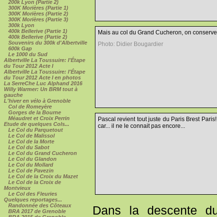
200k Lyon (Partie 2)
300K Morières (Partie 1)
300K Morières (Partie 2)
300K Morières (Partie 3)
300k Lyon
400k Bellerive (Partie 1)
Mais au col du Grand Cucheron, on conserve l
400k Bellerive (Partie 2)
Souvenirs du 300k d'Albertville
Photo: Didier Bougardier
600k Gap
Le 1000 du Sud
Albertville La Toussuire: l'Étape
du Tour 2012 Acte I
Albertville La Toussuire: l'Étape
du Tour 2012 Acte I en photos
La SerreChe Luc Alphand 2016
Willy Warmer: Un BRM tout à
gauche
L'hiver en vélo à Grenoble
Col de Romeyère
Gorges de la Bourne
Méaudret et Croix Perrin
Pascal revient tout juste du Paris Brest Paris
Etude de quelques Cols...
car... il ne le connait pas encore...
Le Col du Parquetout
Le Col de Malissol
Le Col de la Morte
Le Col du Sabot
Le Col du Grand Cucheron
Le Col du Glandon
Le Col du Mollard
Le Col de Pavezin
Le Col de la Croix du Mazet
Le Col de la Croix de
Montvieux
Le Col des Fleuries
Quelques reportages...
Randonnée des Côteaux
Dans la descente du
BRA 2017 de Grenoble