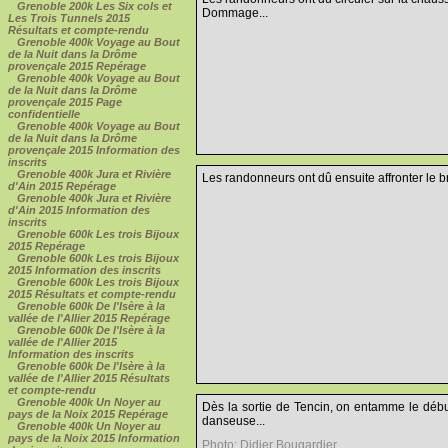
Grenoble 200k Les Six cols et
Dommage...
Les Trois Tunnels 2015
Résultats et compte-rendu
Grenoble 400k Voyage au Bout
de la Nuit dans la Drôme
provençale 2015 Repérage
Grenoble 400k Voyage au Bout
de la Nuit dans la Drôme
provençale 2015 Page
confidentielle
Grenoble 400k Voyage au Bout
de la Nuit dans la Drôme
provençale 2015 Information des
inscrits
Grenoble 400k Jura et Rivière
Les randonneurs ont dû ensuite affronter le br
d'Ain 2015 Repérage
Grenoble 400k Jura et Rivière
d'Ain 2015 Information des
inscrits
Grenoble 600k Les trois Bijoux
2015 Repérage
Grenoble 600k Les trois Bijoux
2015 Information des inscrits
Grenoble 600k Les trois Bijoux
2015 Résultats et compte-rendu
Grenoble 600k De l'Isère à la
vallée de l'Allier 2015 Repérage
Grenoble 600k De l'Isère à la
vallée de l'Allier 2015
Information des inscrits
Grenoble 600k De l'Isère à la
vallée de l'Allier 2015 Résultats
et compte-rendu
Grenoble 400k Un Noyer au
Dès la sortie de Tencin, on entamme le début 
pays de la Noix 2015 Repérage
danseuse...
Grenoble 400k Un Noyer au
pays de la Noix 2015 Information
Photo: Didier Bougardier