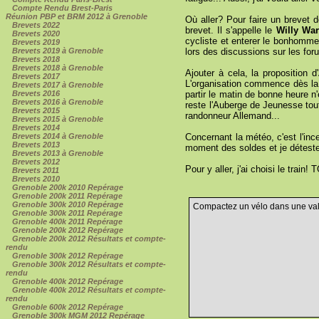
Compte Rendu Brest-Paris
Réunion PBP et BRM 2012 à Grenoble
Où aller? Pour faire un brevet d
Brevets 2022
brevet. Il s'appelle le
Willy Wa
Brevets 2020
cycliste et enterer le bonhomme 
Brevets 2019
lors des discussions sur les fo
Brevets 2019 à Grenoble
Brevets 2018
Brevets 2018 à Grenoble
Ajouter à cela, la proposition
Brevets 2017
L'organisation commence dès la fi
Brevets 2017 à Grenoble
partir le matin de bonne heure n
Brevets 2016
Brevets 2016 à Grenoble
reste l'Auberge de Jeunesse tout
Brevets 2015
randonneur Allemand...
Brevets 2015 à Grenoble
Brevets 2014
Concernant la météo, c'est l'inc
Brevets 2014 à Grenoble
Brevets 2013
moment des soldes et je détest
Brevets 2013 à Grenoble
Brevets 2012
Pour y aller, j'ai choisi le trai
Brevets 2011
Brevets 2010
Grenoble 200k 2010 Repérage
Grenoble 200k 2011 Repérage
Grenoble 300k 2010 Repérage
Compactez un vélo dans une valis
Grenoble 300k 2011 Repérage
Grenoble 400k 2011 Repérage
Grenoble 200k 2012 Repérage
Grenoble 200k 2012 Résultats et compte-
rendu
Grenoble 300k 2012 Repérage
Grenoble 300k 2012 Résultats et compte-
rendu
Grenoble 400k 2012 Repérage
Grenoble 400k 2012 Résultats et compte-
rendu
Grenoble 600k 2012 Repérage
Grenoble 300k MGM 2012 Repérage