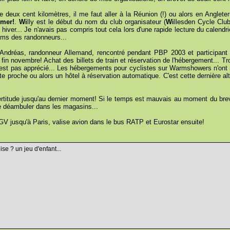
e deux cent kilomètres, il me faut aller à la Réunion (!) ou alors en Anglet
rmer!
.
Wi
lly est le début du nom du club organisateur (
Wi
llesden Cycle Clu
hiver... Je n'avais pas compris tout cela lors d'une rapide lecture du calendr
rums des randonneurs...
 d'Andréas, randonneur Allemand, rencontré pendant PBP 2003 et participant
n novembre! Achat des billets de train et réservation de l'hébergement... Trou
'est pas apprécié... Les hébergements pour cyclistes sur Warmshowers n'ont r
e proche ou alors un hôtel à réservation automatique. C'est cette dernière a
ertitude jusqu'au dernier moment! Si le temps est mauvais au moment du breve
e déambuler dans les magasins...
n! TGV jusqu'à Paris, valise avion dans le bus RATP et Eurostar ensuite!
e ? un jeu d'enfant...