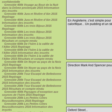
confidentielle
Grenoble 400k Voyage au Bout de la Nuit
dans la Drôme provençale 2015 Information
des inscrits
Grenoble 400k Jura et Rivière d'Ain 2015
Repérage
Grenoble 400k Jura et Rivière d'Ain 2015
En Angleterre, c'est simple pour
Information des inscrits
calorifique... Un pudding et un st
Grenoble 600k Les trois Bijoux 2015
Repérage
Grenoble 600k Les trois Bijoux 2015
Information des inscrits
Grenoble 600k Les trois Bijoux 2015
Résultats et compte-rendu
Grenoble 600k De l'Isère à la vallée de
l'Allier 2015 Repérage
Grenoble 600k De l'Isère à la vallée de
l'Allier 2015 Information des inscrits
Grenoble 600k De l'Isère à la vallée de
l'Allier 2015 Résultats et compte-rendu
Grenoble 400k Un Noyer au pays de la Noix
2015 Repérage
Direction Mark And Spencer pour 
Grenoble 400k Un Noyer au pays de la Noix
2015 Information des inscrits
Grenoble 200k Tour Escarpé de Belledonne
2015 Repérage
Grenoble 200k Tour Escarpé de Belledonne
2015 Information des inscrits
Grenoble 200k Tour Escarpé de Belledonne
2015 Résultats et compte-rendu
Grenoble 400k Paysages d'exception aux
sources de l'Isère 2015 Repérage
Grenoble 200k Les Petites Côtes
Roussillonnaires 2016 Repérage
Grenoble 200k Les Petites Côtes
Roussillonnaires 2016 Information des
inscrits
Oxford Street...