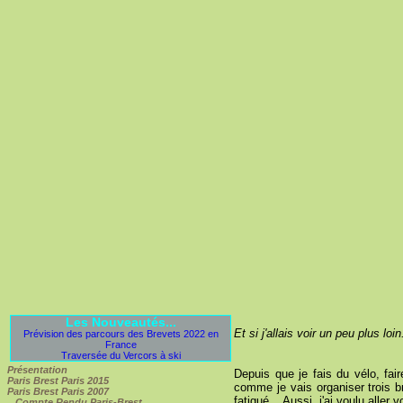
Les Nouveautés...
Et si j'allais voir un peu plus loin
Prévision des parcours des Brevets 2022 en
France
Traversée du Vercors à ski
Présentation
Depuis que je fais du vélo, fa
Paris Brest Paris 2015
comme je vais organiser trois br
Paris Brest Paris 2007
fatigué... Aussi, j'ai voulu aller
Compte Rendu Paris-Brest