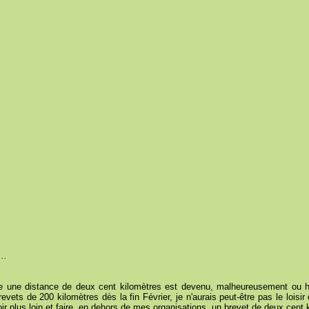
...
ire une distance de deux cent kilomètres est devenu, malheureusement ou 
evets de 200 kilomètres dès la fin Février, je n'aurais peut-être pas le loisir
 voir plus loin et faire, en dehors de mes organisations, un brevet de deux cent 