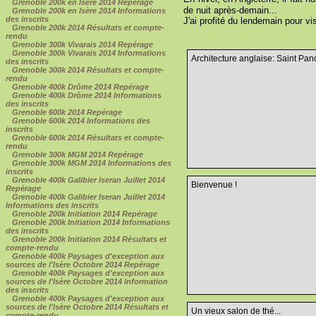
Grenoble 200k en Isère 2014 Repérage
de nuit après-demain...
Grenoble 200k en Isère 2014 Informations
des inscrits
J'ai profité du lendemain pour vi
Grenoble 200k 2014 Résultats et compte-
rendu
Grenoble 300k Vivarais 2014 Repérage
Grenoble 300k Vivarais 2014 Informations
Architecture anglaise: Saint Panc
des inscrits
Grenoble 300k 2014 Résultats et compte-
rendu
Grenoble 400k Drôme 2014 Repérage
Grenoble 400k Drôme 2014 Informations
des inscrits
Grenoble 600k 2014 Repérage
Grenoble 600k 2014 Informations des
inscrits
Grenoble 600k 2014 Résultats et compte-
rendu
Grenoble 300k MGM 2014 Repérage
Grenoble 300k MGM 2014 Informations des
inscrits
Grenoble 400k Galibier Iseran Juillet 2014
Bienvenue !
Repérage
Grenoble 400k Galibier Iseran Juillet 2014
Informations des inscrits
Grenoble 200k Initiation 2014 Repérage
Grenoble 200k Initiation 2014 Informations
des inscrits
Grenoble 200k Initiation 2014 Résultats et
compte-rendu
Grenoble 400k Paysages d'exception aux
sources de l'Isère Octobre 2014 Repérage
Grenoble 400k Paysages d'exception aux
sources de l'Isère Octobre 2014 Information
des inscrits
Grenoble 400k Paysages d'exception aux
sources de l'Isère Octobre 2014 Résultats et
Un vieux salon de thé...
compte-rendu