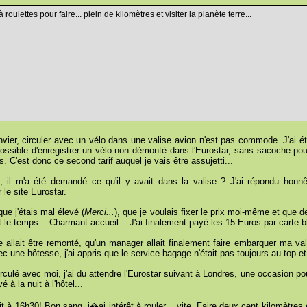
roulettes pour faire... plein de kilomètres et visiter la planète terre...
vier, circuler avec un vélo dans une valise avion n'est pas commode. J'ai été
possible d'enregistrer un vélo non démonté dans l'Eurostar, sans sacoche pour
. C'est donc ce second tarif auquel je vais être assujetti...
, il m'a été demandé ce qu'il y avait dans la valise ? J'ai répondu honn
 le site Eurostar.
ue j'étais mal élevé (
Merci...
), que je voulais fixer le prix moi-même et que de 
nt le temps... Charmant accueil... J'ai finalement payé les 15 Euros par carte bl
allait être remonté, qu'un manager allait finalement faire embarquer ma vali
une hôtesse, j'ai appris que le service bagage n'était pas toujours au top et j
rculé avec moi, j'ai du attendre l'Eurostar suivant à Londres, une occasion p
 à la nuit à l'hôtel...
nuit à 16h30! Bon sang, j�ai intérêt à rouler... vite. Faire deux cent kilomètre