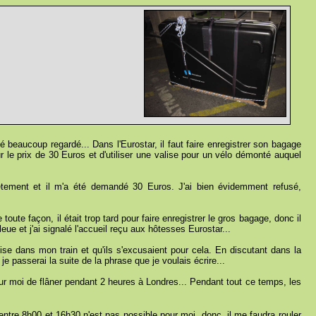
 beaucoup regardé... Dans l'Eurostar, il faut faire enregistrer son bagage
 le prix de 30 Euros et d'utiliser une valise pour un vélo démonté auquel
êtement et il m'a été demandé 30 Euros. J'ai bien évidemment refusé,
toute façon, il était trop tard pour faire enregistrer le gros bagage, donc il
eue et j'ai signalé l'accueil reçu aux hôtesses Eurostar...
se dans mon train et qu'ils s'excusaient pour cela. En discutant dans la
e passerai la suite de la phrase que je voulais écrire...
our moi de flâner pendant 2 heures à Londres... Pendant tout ce temps, les
s entre 8h00 et 16h30 n'est pas possible pour moi, donc, il me faudra rouler