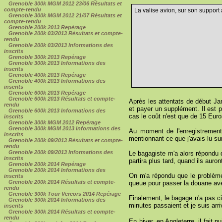
Grenoble 300k MGM 2012 23/06 Résultats et
compte-rendu
La valise avion, sur son support à 
Grenoble 300k MGM 2012 21/07 Résultats et
compte-rendu
Grenoble 200k 2013 Repérage
Grenoble 200k 03/2013 Résultats et compte-
rendu
Grenoble 200k 03/2013 Informations des
inscrits
Grenoble 300k 2013 Repérage
Grenoble 300k 2013 Informations des
inscrits
Grenoble 400k 2013 Repérage
Grenoble 400k 2013 Informations des
inscrits
Grenoble 600k 2013 Repérage
Grenoble 600k 2013 Résultats et compte-
Après les attentats de début Jan
rendu
et payer un supplément. Il est 
Grenoble 600k 2013 Informations des
cas le coût n'est que de 15 Euros
inscrits
Grenoble 300k MGM 2012 Repérage
Grenoble 300k MGM 2013 Informations des
Au moment de l'enregistrement
inscrits
mentionnant ce que j'avais lu sur
Grenoble 200k 09/2013 Résultats et compte-
rendu
Grenoble 200k 09/2013 Informations des
Le bagagiste m'a alors répondu q
inscrits
partira plus tard, quand ils auro
Grenoble 200k 2014 Repérage
Grenoble 200k 2014 Informations des
On m'a répondu que le problème 
inscrits
Grenoble 200k 2014 Résultats et compte-
queue pour passer la douane avec 
rendu
Grenoble 300k Tour Vercors 2014 Repérage
Finalement, le bagage n'a pas ci
Grenoble 300k 2014 Informations des
minutes passaient et je suis arrivé
inscrits
Grenoble 300k 2014 Résultats et compte-
rendu
En hiver, en Angleterre, il fait 