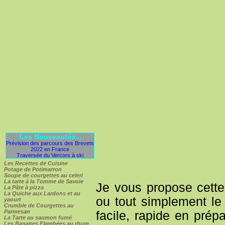
Les Nouveautés...
Prévision des parcours des Brevets
2022 en France
Traversée du Vercors à ski
Les Recettes de Cuisine
Potage de Potimarron
Soupe de courgettes au celeri
La tarte à la Tomme de Savoie
Je vous propose cette
La Pâte à pizza
La Quiche aux Lardons et au
ou tout simplement le
yaourt
Crumble de Courgettes au
Parmesan
facile, rapide en prép
La Tarte au saumon fumé
Les Bananes Flambées au rhum