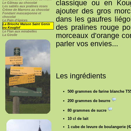
classique ou en Koug
Le Gâteau au chocolat
Les sablés aux pralines roses
ajouter des gros mor
Crème de Marrons au chocolat
Fondant mascarponne et
chocolat
dans les gaufres liégo
Le Pain d'épices
La Brioche Maison Saint Genix
des pralines rouge p
ou Kouglof
Le Flan aux mirabelles
morceaux d'orange conf
La Girolle
parler vos envies...
Les ingrédients
500 grammes de farine blanche T
200 grammes de beurre
80 grammes de sucre
10 cl de lait
1 cube de levure de boulangerie (