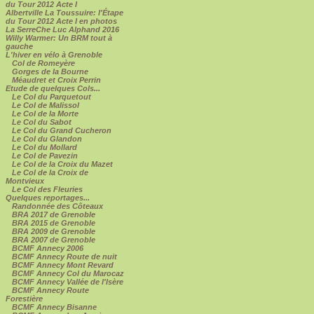
du Tour 2012 Acte I
Albertville La Toussuire: l'Étape
du Tour 2012 Acte I en photos
La SerreChe Luc Alphand 2016
Willy Warmer: Un BRM tout à
gauche
L'hiver en vélo à Grenoble
Col de Romeyère
Gorges de la Bourne
Méaudret et Croix Perrin
Etude de quelques Cols...
Le Col du Parquetout
Le Col de Malissol
Le Col de la Morte
Le Col du Sabot
Le Col du Grand Cucheron
Le Col du Glandon
Le Col du Mollard
Le Col de Pavezin
Le Col de la Croix du Mazet
Le Col de la Croix de
Montvieux
Le Col des Fleuries
Quelques reportages...
Randonnée des Côteaux
BRA 2017 de Grenoble
BRA 2015 de Grenoble
BRA 2009 de Grenoble
BRA 2007 de Grenoble
BCMF Annecy 2006
BCMF Annecy Route de nuit
BCMF Annecy Mont Revard
BCMF Annecy Col du Marocaz
BCMF Annecy Vallée de l'Isère
BCMF Annecy Route
Forestière
BCMF Annecy Bisanne