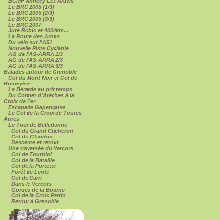
BCMF Annecy Les Aravis
Le BRC 2005 (1/3)
Le BRC 2005 (2/3)
Le BRC 2005 (3/3)
Le BRC 2007
Jure Robic et 4000km...
La Route des Arons
Du vélo sur l'A51
Nouvelle Piste Cyclable
AG de l'AS-ARRA 1/3
AG de l'AS-ARRA 2/3
AG de l'AS-ARRA 3/3
Balades autour de Grenoble
Col du Mont Noir et Col de
Romeyère
La Bérarde au printemps
Du Cormet d'Arêches à la
Croix de Fer
Escapade Gapençaise
Le Col de la Croix de Toutes
Aures
Le Tour de Belledonne
Col du Grand Cucheron
Col du Glandon
Descente et retour
Une traversée du Vercors
Col de Tourniol
Col de la Bataille
Col de la Portette
Forêt de Lente
Col de Carri
Dans le Vercors
Gorges de la Bourne
Col de la Croix Perrin
Retour à Grenoble