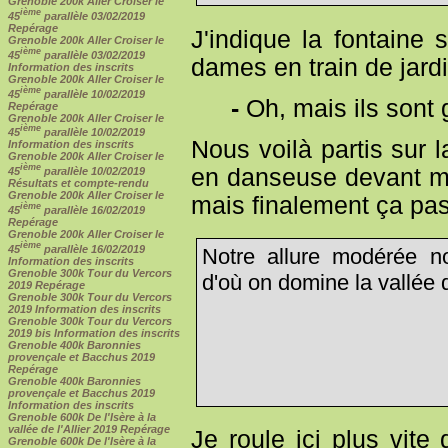
Grenoble 200k Aller Croiser le
ième
45
parallèle 03/02/2019
Repérage
J'indique la fontaine 
Grenoble 200k Aller Croiser le
ième
45
parallèle 03/02/2019
dames en train de jard
Information des inscrits
Grenoble 200k Aller Croiser le
ième
45
parallèle 10/02/2019
-
Oh, mais ils sont g
Repérage
Grenoble 200k Aller Croiser le
ième
45
parallèle 10/02/2019
Nous voilà partis sur 
Information des inscrits
Grenoble 200k Aller Croiser le
ième
en danseuse devant mo
45
parallèle 10/02/2019
Résultats et compte-rendu
Grenoble 200k Aller Croiser le
mais finalement ça pa
ième
45
parallèle 16/02/2019
Repérage
Grenoble 200k Aller Croiser le
ième
45
parallèle 16/02/2019
Notre allure modérée n
Information des inscrits
Grenoble 300k Tour du Vercors
d'où on domine la vallée
2019 Repérage
Grenoble 300k Tour du Vercors
2019 Information des inscrits
Grenoble 300k Tour du Vercors
2019 bis Information des inscrits
Grenoble 400k Baronnies
provençale et Bacchus 2019
Repérage
Grenoble 400k Baronnies
provençale et Bacchus 2019
Information des inscrits
Grenoble 600k De l'Isère à la
vallée de l'Allier 2019 Repérage
Je roule ici plus vite
Grenoble 600k De l'Isère à la