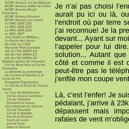
BCMF Annecy Col du Marocaz
Je n'ai pas choisi l'e
BCMF Annecy Vallée de l'Isère
BCMF Annecy Route
aurait pu ici ou là, o
Forestière
BCMF Annecy Bisanne
BCMF Annecy Les Aravis
l'endroit où par terre
Le BRC 2005 (1/3)
Le BRC 2005 (2/3)
j'ai reconnue! Je la pre
Le BRC 2005 (3/3)
Le BRC 2007
devant... Ayant sur moi
Jure Robic et 4000km...
La Route des Arons
Du vélo sur l'A51
l'appeler pour lui dir
Nouvelle Piste Cyclable
AG de l'AS-ARRA 1/3
solution... Autant qu
AG de l'AS-ARRA 2/3
AG de l'AS-ARRA 3/3
côté et comme il est c
Balades autour de Grenoble
Col du Mont Noir et Col de
Romeyère
peut-être pas le télé
La Bérarde au printemps
Du Cormet d'Arêches à la
j'enfile mon coupe vent
Croix de Fer
Escapade Gapençaise
Le Col de la Croix de Toutes
Aures
Le Tour de Belledonne
Là, c'est l'enfer! Je su
Col du Grand Cucheron
Col du Glandon
pédalant, j'arrive à 2
Descente et retour
Une traversée du Vercors
dépassent mais impos
Col de Tourniol
Col de la Bataille
Col de la Portette
rafales de vent m'oblig
Forêt de Lente
Col de Carri
Dans le Vercors