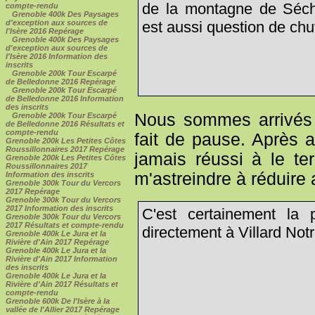
de la montagne de Séchil
compte-rendu
Grenoble 400k Des Paysages
est aussi question de chut
d'exception aux sources de
l'Isère 2016 Repérage
Grenoble 400k Des Paysages
d'exception aux sources de
l'Isère 2016 Information des
inscrits
Grenoble 200k Tour Escarpé
de Belledonne 2016 Repérage
Grenoble 200k Tour Escarpé
de Belledonne 2016 Information
des inscrits
Nous sommes arrivés 
Grenoble 200k Tour Escarpé
de Belledonne 2016 Résultats et
compte-rendu
fait de pause. Après a
Grenoble 200k Les Petites Côtes
Roussillonnaires 2017 Repérage
jamais réussi à le te
Grenoble 200k Les Petites Côtes
Roussillonnaires 2017
m'astreindre à réduire
Information des inscrits
Grenoble 300k Tour du Vercors
2017 Repérage
Grenoble 300k Tour du Vercors
2017 Information des inscrits
C'est certainement la 
Grenoble 300k Tour du Vercors
2017 Résultats et compte-rendu
directement à Villard Not
Grenoble 400k Le Jura et la
Rivière d'Ain 2017 Repérage
Grenoble 400k Le Jura et la
Rivière d'Ain 2017 Information
des inscrits
Grenoble 400k Le Jura et la
Rivière d'Ain 2017 Résultats et
compte-rendu
Grenoble 600k De l'Isère à la
vallée de l'Allier 2017 Repérage