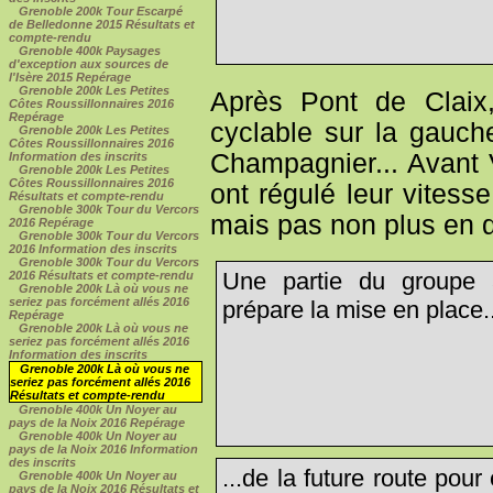
Grenoble 200k Tour Escarpé
de Belledonne 2015 Résultats et
compte-rendu
Grenoble 400k Paysages
d'exception aux sources de
l'Isère 2015 Repérage
Grenoble 200k Les Petites
Après Pont de Claix,
Côtes Roussillonnaires 2016
Repérage
cyclable sur la gauche
Grenoble 200k Les Petites
Côtes Roussillonnaires 2016
Champagnier... Avant Vi
Information des inscrits
Grenoble 200k Les Petites
Côtes Roussillonnaires 2016
ont régulé leur vitesse,
Résultats et compte-rendu
Grenoble 300k Tour du Vercors
mais pas non plus en q
2016 Repérage
Grenoble 300k Tour du Vercors
2016 Information des inscrits
Grenoble 300k Tour du Vercors
Une partie du groupe 
2016 Résultats et compte-rendu
Grenoble 200k Là où vous ne
seriez pas forcément allés 2016
prépare la mise en place..
Repérage
Grenoble 200k Là où vous ne
seriez pas forcément allés 2016
Information des inscrits
Grenoble 200k Là où vous ne
seriez pas forcément allés 2016
Résultats et compte-rendu
Grenoble 400k Un Noyer au
pays de la Noix 2016 Repérage
Grenoble 400k Un Noyer au
pays de la Noix 2016 Information
des inscrits
...de la future route pou
Grenoble 400k Un Noyer au
pays de la Noix 2016 Résultats et