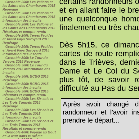
certains randonneurs o
Grenoble 200k Les Vallons et
les Saints des Chambarans 2015
et en allant faire le 
Repérage
Grenoble 200k Les Vallons et
une quelconque homol
les Saints des Chambarans 2015
Information des inscrits
Grenoble 200k Les Vallons et
finalement eu très chau
les Saints des Chambarans 2015
Résultats et compte-rendu
Grenoble 200k Terres Froides
et Avant Pays Savoyard 2015
Dès 5h15, ce dimanche
Repérage
Grenoble 200k Terres Froides
et Avant Pays Savoyard 2015
cartes de route rempl
Information des inscrits
Grenoble 300k Le Tour du
dans le Trièves, dern
Vercors 2015 Repérage
Grenoble 300k Le Tour du
Dame et Le Col du Sol
Vercors 2015 Information des
inscrits
Grenoble 300k BCBG 2015
plus tôt, de savoir 
Repérage
Grenoble 300k BCBG 2015
difficulté au Pas du Se
Information des inscrits
Grenoble 300k BCBG 2015
Résultats et compte-rendu
Grenoble 200k Les Six cols et
Après avoir changé de
Les Trois Tunnels 2015
Repérage
Grenoble 200k Les Six cols et
randonneur et l'avoir in
Les Trois Tunnels 2015
Information des inscrits
prendre le départ...
Grenoble 200k Les Six cols et
Les Trois Tunnels 2015
Résultats et compte-rendu
Grenoble 400k Voyage au Bout
de la Nuit dans la Drôme