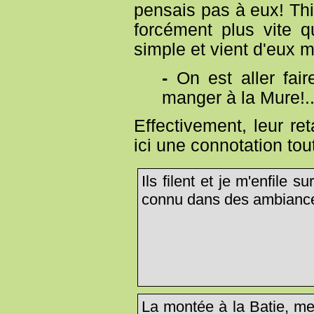
pensais pas à eux! Thib
forcément plus vite 
simple et vient d'eux
-
On est aller fair
manger à la Mure!..
Effectivement, leur re
ici une connotation tout 
Ils filent et je m'enfile s
connu dans des ambiance
La montée à la Batie, me