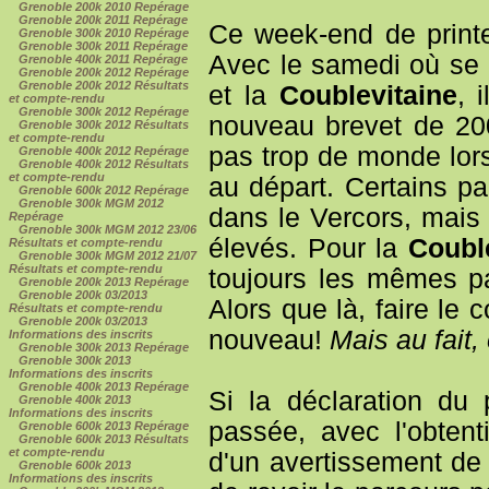
Grenoble 200k 2010 Repérage
Grenoble 200k 2011 Repérage
Ce week-end de printe
Grenoble 300k 2010 Repérage
Grenoble 300k 2011 Repérage
Avec le samedi où se 
Grenoble 400k 2011 Repérage
Grenoble 200k 2012 Repérage
Grenoble 200k 2012 Résultats
et la
Coublevitaine
, 
et compte-rendu
Grenoble 300k 2012 Repérage
nouveau brevet de 200
Grenoble 300k 2012 Résultats
et compte-rendu
pas trop de monde lor
Grenoble 400k 2012 Repérage
Grenoble 400k 2012 Résultats
et compte-rendu
au départ. Certains par
Grenoble 600k 2012 Repérage
Grenoble 300k MGM 2012
dans le Vercors, mais i
Repérage
Grenoble 300k MGM 2012 23/06
élevés. Pour la
Coubl
Résultats et compte-rendu
Grenoble 300k MGM 2012 21/07
Résultats et compte-rendu
toujours les mêmes par
Grenoble 200k 2013 Repérage
Grenoble 200k 03/2013
Alors que là, faire le 
Résultats et compte-rendu
Grenoble 200k 03/2013
nouveau!
Mais au fait
Informations des inscrits
Grenoble 300k 2013 Repérage
Grenoble 300k 2013
Informations des inscrits
Grenoble 400k 2013 Repérage
Si la déclaration du 
Grenoble 400k 2013
Informations des inscrits
passée, avec l'obten
Grenoble 600k 2013 Repérage
Grenoble 600k 2013 Résultats
et compte-rendu
d'un avertissement d
Grenoble 600k 2013
Informations des inscrits