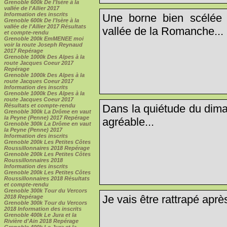
Grenoble 600k De l'Isère à la
vallée de l'Allier 2017
Information des inscrits
Une borne bien scélée
Grenoble 600k De l'Isère à la
vallée de l'Allier 2017 Résultats
vallée de la Romanche...
et compte-rendu
Grenoble 200k EmMENEE moi
voir la route Joseph Reynaud
2017 Repérage
Grenoble 1000k Des Alpes à la
route Jacques Coeur 2017
Repérage
Grenoble 1000k Des Alpes à la
route Jacques Coeur 2017
Information des inscrits
Grenoble 1000k Des Alpes à la
route Jacques Coeur 2017
Résultats et compte-rendu
Dans la quiétude du dima
Grenoble 300k La Drôme en vaut
la Peyne (Penne) 2017 Repérage
agréable...
Grenoble 300k La Drôme en vaut
la Peyne (Penne) 2017
Information des inscrits
Grenoble 200k Les Petites Côtes
Roussillonnaires 2018 Repérage
Grenoble 200k Les Petites Côtes
Roussillonnaires 2018
Information des inscrits
Grenoble 200k Les Petites Côtes
Roussillonnaires 2018 Résultats
et compte-rendu
Grenoble 300k Tour du Vercors
Je vais être rattrapé aprè
2018 Repérage
Grenoble 300k Tour du Vercors
2018 Information des inscrits
Grenoble 400k Le Jura et la
Rivière d'Ain 2018 Repérage
Grenoble 400k Le Jura et la