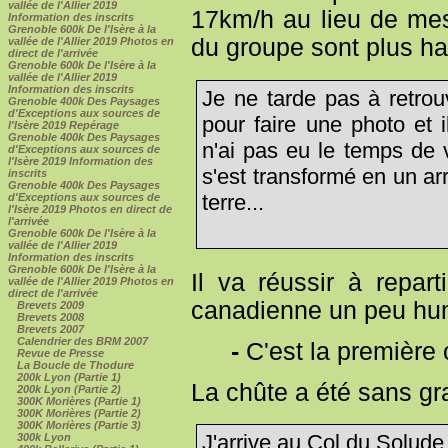
vallée de l'Allier 2019
17km/h au lieu de mes
Information des inscrits
Grenoble 600k De l'Isère à la
du groupe sont plus hard
vallée de l'Allier 2019 Photos en
direct de l'arrivée
Grenoble 600k De l'Isère à la
vallée de l'Allier 2019
Information des inscrits
Je ne tarde pas à retrou
Grenoble 400k Des Paysages
d'Exceptions aux sources de
pour faire une photo et 
l'Isère 2019 Repérage
Grenoble 400k Des Paysages
n'ai pas eu le temps de 
d'Exceptions aux sources de
l'Isère 2019 Information des
s'est transformé en un a
inscrits
Grenoble 400k Des Paysages
terre...
d'Exceptions aux sources de
l'Isère 2019 Photos en direct de
l'arrivée
Grenoble 600k De l'Isère à la
vallée de l'Allier 2019
Information des inscrits
Grenoble 600k De l'Isère à la
Il va réussir à repar
vallée de l'Allier 2019 Photos en
direct de l'arrivée
canadienne un peu hum
Brevets 2009
Brevets 2008
Brevets 2007
Calendrier des BRM 2007
-
C'est la première 
Revue de Presse
La Boucle de Thodure
200k Lyon (Partie 1)
La chûte a été sans gra
200k Lyon (Partie 2)
300K Morières (Partie 1)
300K Morières (Partie 2)
300K Morières (Partie 3)
J'arrive au Col du Solude 
300k Lyon