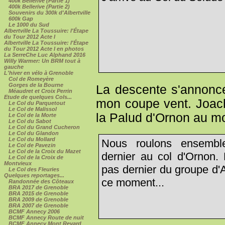
400k Bellerive (Partie 1)
400k Bellerive (Partie 2)
Souvenirs du 300k d'Albertville
600k Gap
Le 1000 du Sud
Albertville La Toussuire: l'Étape
du Tour 2012 Acte I
Albertville La Toussuire: l'Étape
du Tour 2012 Acte I en photos
La SerreChe Luc Alphand 2016
Willy Warmer: Un BRM tout à
gauche
L'hiver en vélo à Grenoble
Col de Romeyère
Gorges de la Bourne
La descente s'annonce
Méaudret et Croix Perrin
Etude de quelques Cols...
mon coupe vent. Joach
Le Col du Parquetout
Le Col de Malissol
la Palud d'Ornon au mom
Le Col de la Morte
Le Col du Sabot
Le Col du Grand Cucheron
Le Col du Glandon
Le Col du Mollard
Nous roulons ensemble
Le Col de Pavezin
Le Col de la Croix du Mazet
dernier au col d'Ornon.
Le Col de la Croix de
Montvieux
pas dernier du groupe d'
Le Col des Fleuries
Quelques reportages...
ce moment...
Randonnée des Côteaux
BRA 2017 de Grenoble
BRA 2015 de Grenoble
BRA 2009 de Grenoble
BRA 2007 de Grenoble
BCMF Annecy 2006
BCMF Annecy Route de nuit
BCMF Annecy Mont Revard