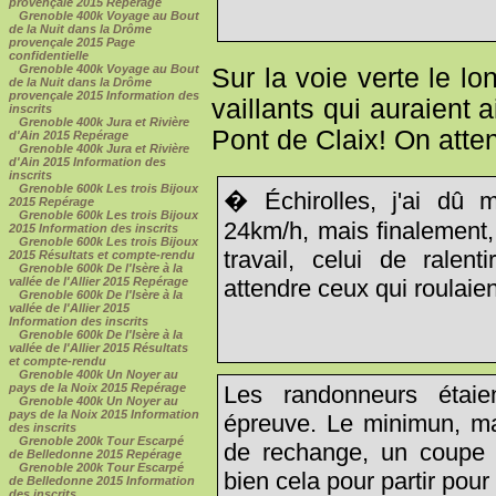
provençale 2015 Repérage
Grenoble 400k Voyage au Bout
de la Nuit dans la Drôme
provençale 2015 Page
confidentielle
Grenoble 400k Voyage au Bout
Sur la voie verte le lo
de la Nuit dans la Drôme
provençale 2015 Information des
vaillants qui auraient
inscrits
Grenoble 400k Jura et Rivière
Pont de Claix! On atte
d'Ain 2015 Repérage
Grenoble 400k Jura et Rivière
d'Ain 2015 Information des
inscrits
Grenoble 600k Les trois Bijoux
� Échirolles, j'ai dû 
2015 Repérage
Grenoble 600k Les trois Bijoux
24km/h, mais finalement, l
2015 Information des inscrits
Grenoble 600k Les trois Bijoux
travail, celui de ralen
2015 Résultats et compte-rendu
Grenoble 600k De l'Isère à la
vallée de l'Allier 2015 Repérage
attendre ceux qui roulaient
Grenoble 600k De l'Isère à la
vallée de l'Allier 2015
Information des inscrits
Grenoble 600k De l'Isère à la
vallée de l'Allier 2015 Résultats
et compte-rendu
Grenoble 400k Un Noyer au
pays de la Noix 2015 Repérage
Les randonneurs étaie
Grenoble 400k Un Noyer au
pays de la Noix 2015 Information
épreuve. Le minimun, mai
des inscrits
Grenoble 200k Tour Escarpé
de rechange, un coupe v
de Belledonne 2015 Repérage
Grenoble 200k Tour Escarpé
bien cela pour partir pou
de Belledonne 2015 Information
des inscrits