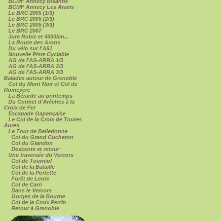
BCMF Annecy Bisanne
BCMF Annecy Les Aravis
Le BRC 2005 (1/3)
Le BRC 2005 (2/3)
Le BRC 2005 (3/3)
Le BRC 2007
Jure Robic et 4000km...
La Route des Arons
Du vélo sur l'A51
Nouvelle Piste Cyclable
AG de l'AS-ARRA 1/3
AG de l'AS-ARRA 2/3
AG de l'AS-ARRA 3/3
Balades autour de Grenoble
Col du Mont Noir et Col de
Romeyère
La Bérarde au printemps
Du Cormet d'Arêches à la
Croix de Fer
Escapade Gapençaise
Le Col de la Croix de Toutes
Aures
Le Tour de Belledonne
Col du Grand Cucheron
Col du Glandon
Descente et retour
Une traversée du Vercors
Col de Tourniol
Col de la Bataille
Col de la Portette
Forêt de Lente
Col de Carri
Dans le Vercors
Gorges de la Bourne
Col de la Croix Perrin
Retour à Grenoble