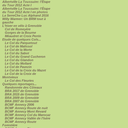
Albertville La Toussuire: l'Étape
du Tour 2012 Acte I
Albertville La Toussuire: l'Étape
du Tour 2012 Acte I en photos
La SerreChe Luc Alphand 2016
Willy Warmer: Un BRM tout à
gauche
L'hiver en vélo à Grenoble
Col de Romeyère
Gorges de la Bourne
Méaudret et Croix Perrin
Etude de quelques Cols...
Le Col du Parquetout
Le Col de Malissol
Le Col de la Morte
Le Col du Sabot
Le Col du Grand Cucheron
Le Col du Glandon
Le Col du Mollard
Le Col de Pavezin
Le Col de la Croix du Mazet
Le Col de la Croix de
Montvieux
Le Col des Fleuries
Quelques reportages...
Randonnée des Côteaux
BRA 2017 de Grenoble
BRA 2015 de Grenoble
BRA 2009 de Grenoble
BRA 2007 de Grenoble
BCMF Annecy 2006
BCMF Annecy Route de nuit
BCMF Annecy Mont Revard
BCMF Annecy Col du Marocaz
BCMF Annecy Vallée de l'Isère
BCMF Annecy Route
Forestière