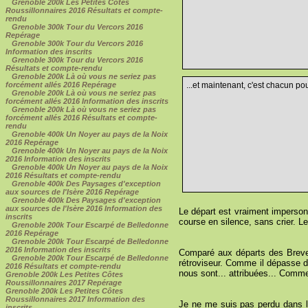
Grenoble 200k Les Petites Côtes
Roussillonnaires 2016 Résultats et compte-
rendu
Grenoble 300k Tour du Vercors 2016
Repérage
Grenoble 300k Tour du Vercors 2016
Information des inscrits
Grenoble 300k Tour du Vercors 2016
Résultats et compte-rendu
Grenoble 200k Là où vous ne seriez pas
...et maintenant, c'est chacun pour
forcément allés 2016 Repérage
Grenoble 200k Là où vous ne seriez pas
forcément allés 2016 Information des inscrits
Grenoble 200k Là où vous ne seriez pas
forcément allés 2016 Résultats et compte-
rendu
Grenoble 400k Un Noyer au pays de la Noix
2016 Repérage
Grenoble 400k Un Noyer au pays de la Noix
2016 Information des inscrits
Grenoble 400k Un Noyer au pays de la Noix
2016 Résultats et compte-rendu
Grenoble 400k Des Paysages d'exception
aux sources de l'Isère 2016 Repérage
Grenoble 400k Des Paysages d'exception
aux sources de l'Isère 2016 Information des
Le départ est vraiment imperson
inscrits
course en silence, sans crier. Le
Grenoble 200k Tour Escarpé de Belledonne
2016 Repérage
Grenoble 200k Tour Escarpé de Belledonne
2016 Information des inscrits
Comparé aux départs des Brevet
Grenoble 200k Tour Escarpé de Belledonne
rétroviseur. Comme il dépasse d
2016 Résultats et compte-rendu
nous sont... attribuées... Comme
Grenoble 200k Les Petites Côtes
Roussillonnaires 2017 Repérage
Grenoble 200k Les Petites Côtes
Roussillonnaires 2017 Information des
Je ne me suis pas perdu dans la
inscrits