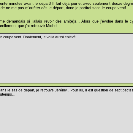
trente minutes avant le départ! Il fait déjà jour et avec seulement douze degrés
on de ne me pas m'arrêter dès le départ, donc je partirai sans le coupe vent!
 me demandais si j'allais revoir des ami(e)s... Alors que j'évolue dans le
urellement que j'ai retrouvé Michel...
n coupe vent. Finalement, le voila aussi enlevé...
 le sas de départ, je retrouve Jérémy... Pour lui, il est question de sept petite
gtemps...