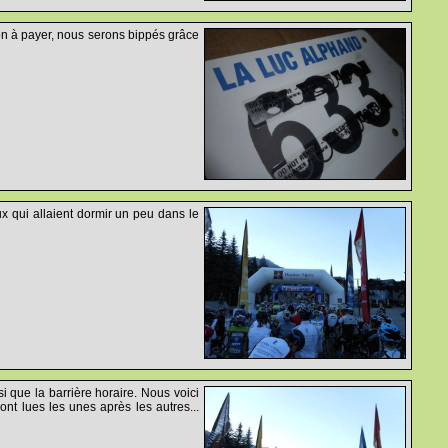
on à payer, nous serons bippés grâce
ux qui allaient dormir un peu dans le
i que la barrière horaire. Nous voici
nt lues les unes après les autres...