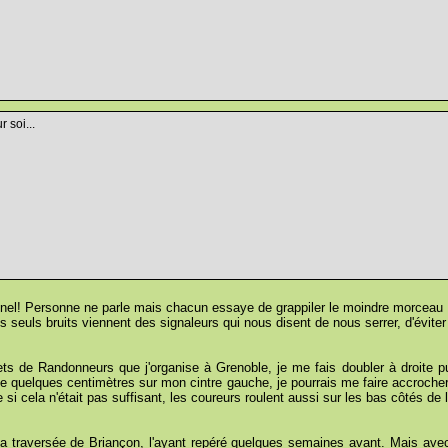
 soi...
nel! Personne ne parle mais chacun essaye de grappiler le moindre morceau de
s seuls bruits viennent des signaleurs qui nous disent de nous serrer, d'éviter
s de Randonneurs que j'organise à Grenoble, je me fais doubler à droite pu
e quelques centimètres sur mon cintre gauche, je pourrais me faire accrocher
 si cela n'était pas suffisant, les coureurs roulent aussi sur les bas côtés de
 traversée de Briançon, l'ayant repéré quelques semaines avant. Mais avec l'