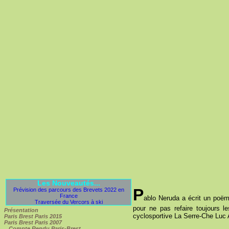
Les Nouveautés...
P
Prévision des parcours des Brevets 2022 en
France
ablo Neruda a écrit un po
Traversée du Vercors à ski
pour ne pas refaire toujours l
Présentation
cyclosportive La Serre-Che Luc 
Paris Brest Paris 2015
Paris Brest Paris 2007
Compte Rendu Paris-Brest