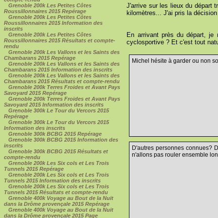
J'arrive sur les lieux du départ 
Grenoble 200k Les Petites Côtes
Roussillonnaires 2015 Repérage
kilomètres... J'ai pris la décisi
Grenoble 200k Les Petites Côtes
Roussillonnaires 2015 Information des
inscrits
En arrivant près du départ, je
Grenoble 200k Les Petites Côtes
Roussillonnaires 2015 Résultats et compte-
cyclosportive ? Et c'est tout nat
rendu
Grenoble 200k Les Vallons et les Saints des
Chambarans 2015 Repérage
Michel hésite à garder ou non so
Grenoble 200k Les Vallons et les Saints des
Chambarans 2015 Information des inscrits
Grenoble 200k Les Vallons et les Saints des
Chambarans 2015 Résultats et compte-rendu
Grenoble 200k Terres Froides et Avant Pays
Savoyard 2015 Repérage
Grenoble 200k Terres Froides et Avant Pays
Savoyard 2015 Information des inscrits
Grenoble 300k Le Tour du Vercors 2015
Repérage
Grenoble 300k Le Tour du Vercors 2015
Information des inscrits
Grenoble 300k BCBG 2015 Repérage
Grenoble 300k BCBG 2015 Information des
inscrits
D'autres personnes connues? Dans
Grenoble 300k BCBG 2015 Résultats et
n'allons pas rouler ensemble lon
compte-rendu
Grenoble 200k Les Six cols et Les Trois
Tunnels 2015 Repérage
Grenoble 200k Les Six cols et Les Trois
Tunnels 2015 Information des inscrits
Grenoble 200k Les Six cols et Les Trois
Tunnels 2015 Résultats et compte-rendu
Grenoble 400k Voyage au Bout de la Nuit
dans la Drôme provençale 2015 Repérage
Grenoble 400k Voyage au Bout de la Nuit
dans la Drôme provençale 2015 Page