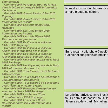
confidentielle
Grenoble 400k Voyage au Bout de la Nuit
dans la Drôme provençale 2015 Information
Nous disposons de plaques de ca
des inscrits
à notre plaque de cadre...
Grenoble 400k Jura et Rivière d'Ain 2015
Repérage
Grenoble 400k Jura et Rivière d'Ain 2015
Information des inscrits
Grenoble 600k Les trois Bijoux 2015
Repérage
Grenoble 600k Les trois Bijoux 2015
Information des inscrits
Grenoble 600k Les trois Bijoux 2015
Résultats et compte-rendu
Grenoble 600k De l'Isère à la vallée de
l'Allier 2015 Repérage
Grenoble 600k De l'Isère à la vallée de
l'Allier 2015 Information des inscrits
En revoyant cette photo à postéo
Grenoble 600k De l'Isère à la vallée de
Galibier et que j'allais en profiter
l'Allier 2015 Résultats et compte-rendu
Grenoble 400k Un Noyer au pays de la Noix
2015 Repérage
Grenoble 400k Un Noyer au pays de la Noix
2015 Information des inscrits
Grenoble 200k Tour Escarpé de Belledonne
2015 Repérage
Grenoble 200k Tour Escarpé de Belledonne
2015 Information des inscrits
Grenoble 200k Tour Escarpé de Belledonne
2015 Résultats et compte-rendu
Grenoble 400k Paysages d'exception aux
sources de l'Isère 2015 Repérage
Grenoble 200k Les Petites Côtes
Le briefing arrive, comme il est
Roussillonnaires 2016 Repérage
tous en train de passer sous l'
Grenoble 200k Les Petites Côtes
Jérémy est déjà parti, Michel me d
Roussillonnaires 2016 Information des
inscrits