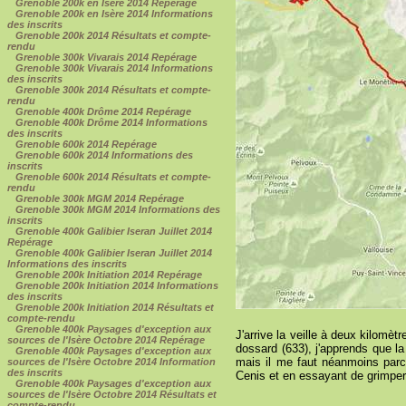
Grenoble 200k en Isère 2014 Repérage
Grenoble 200k en Isère 2014 Informations
des inscrits
Grenoble 200k 2014 Résultats et compte-
rendu
Grenoble 300k Vivarais 2014 Repérage
Grenoble 300k Vivarais 2014 Informations
des inscrits
Grenoble 300k 2014 Résultats et compte-
rendu
Grenoble 400k Drôme 2014 Repérage
Grenoble 400k Drôme 2014 Informations
des inscrits
Grenoble 600k 2014 Repérage
Grenoble 600k 2014 Informations des
inscrits
Grenoble 600k 2014 Résultats et compte-
rendu
Grenoble 300k MGM 2014 Repérage
Grenoble 300k MGM 2014 Informations des
inscrits
Grenoble 400k Galibier Iseran Juillet 2014
Repérage
Grenoble 400k Galibier Iseran Juillet 2014
Informations des inscrits
Grenoble 200k Initiation 2014 Repérage
Grenoble 200k Initiation 2014 Informations
des inscrits
Grenoble 200k Initiation 2014 Résultats et
compte-rendu
Grenoble 400k Paysages d'exception aux
J'arrive la veille à deux kilomè
sources de l'Isère Octobre 2014 Repérage
dossard (633), j'apprends que l
Grenoble 400k Paysages d'exception aux
mais il me faut néanmoins parc
sources de l'Isère Octobre 2014 Information
des inscrits
Cenis et en essayant de grimper
Grenoble 400k Paysages d'exception aux
sources de l'Isère Octobre 2014 Résultats et
compte-rendu