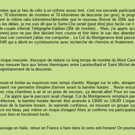
nées que je fais du vélo à un rythme assez lent, c'est ma seconde participat
c 70 kilomètres de montées et 70 kilomètres de descente (en gros), le prog
ment le même ratio kilomètres/dénivelée que le nouveau Brevet de 200k que 
 les délais, je me suis dit que la Serre-Che serait (peut être) plus facile car
 couple infernal Télégraphe-Galibier (35k de montée)... Mais, j'ai appris qu'
nne) pour ne pas être déclaré hors course et finir dans le sac des abandons.
ur voir comment j'allais me comporter... Le Col du Montgenevre était passé fa
40 qui a dévié en cyclotourisme avec recherche de chemins et finalement, j
e risque
mesurée
, d'essayer de réduire ce long temps de montée du Mont Cen
r se mesurer face aux brises thermiques entre Lanslevillard et Saint Michel 
majoritairement de la descente..
e route et limiter au maximum mes temps d'arrêts. Manger sur le vélo, attraper 
raient me permettre d'espère d'arriver avant la barrière horaire... Reste ens
 cinq chambres à air et un pneu de secours, ça devrait aller! Pour en savoir
.. J'ai appris que le parcours avait changé, Col du Montgenevre remplacé par l
préfecture, la barrière horaire devrait être avancée à 13h00 ou 13h30! L'org
ture de la barrière horaire. Je reprends confiance, en trouvant un groupe sy
ncé est beau, pas même un risque d'orages! Alors je confirme ma participatio
jours bien et forcément facile...
assage en Italie, retour en France à faire dans le sens anti-horaire! On pourrait 