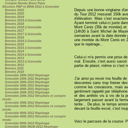
Compte Rendu Brest-Paris
Réunion PBP et BRM 2012 à Grenoble
Depuis une bonne vingtaine d'an
Brevets 2022
Brevets 2020
du Tour 2012 mesurait 150k ave
Brevets 2019
d'élévation. Mais c'est exacte
Brevets 2019 à Grenoble
Ayant terminé celui-ci juste dans
Brevets 2018
Mont Cenis (35k de montée) et le
Brevets 2018 à Grenoble
Brevets 2017
(14h30 à Saint Michel de Maurie
Brevets 2017 à Grenoble
semaines avant la date donnée po
Brevets 2016
une montée du Mont Cenis en 2h
Brevets 2016 à Grenoble
que le repérage...
Brevets 2015
Brevets 2015 à Grenoble
Brevets 2014
Brevets 2014 à Grenoble
Celui-ci m'a permis une prise d
Brevets 2013
mal. Ensuite, c'est aussi savoi
Brevets 2013 à Grenoble
Brevets 2012
partie de plaisir, même si c'est 
Brevets 2011
Brevets 2010
Grenoble 200k 2010 Repérage
J'ai ainsi pu revoir ma feuille d
Grenoble 200k 2011 Repérage
Grenoble 300k 2010 Repérage
descentes sans trop freiner dev
Grenoble 300k 2011 Repérage
comme les crevaisons, mais avec
Grenoble 400k 2011 Repérage
gentiment rappelé par téléphone.
Grenoble 200k 2012 Repérage
et des arrêtés vis à vis de la 
Grenoble 200k 2012 Résultats et compte-
rendu
largement passer avant la ferme
Grenoble 300k 2012 Repérage
tente... De plus, le temps anno
Grenoble 300k 2012 Résultats et compte-
devant la feuille excel, c'est tou
rendu
Grenoble 400k 2012 Repérage
Grenoble 400k 2012 Résultats et compte-
rendu
Voici le parcours de la course: P
Grenoble 600k 2012 Repérage
Grenoble 300k MGM 2012 Repérage