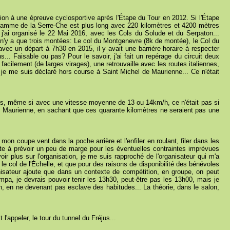
ion à une épreuve cyclosportive après l'Étape du Tour en 2012. Si l'Étape
ramme de la Serre-Che est plus long avec 220 kilomètres et 4200 mètres
j'ai organisé le 22 Mai 2016, avec les Cols du Solude et du Serpaton...
 il n'y a que trois montées: Le col du Montgenevre (8k de montée), le Col du
avec un départ à 7h30 en 2015, il y avait une barrière horaire à respecter
.. Faisable ou pas? Pour le savoir, j'ai fait un repérage du circuit deux
cilement (de larges virages), une retrouvaille avec les routes italiennes,
e me suis déclaré hors course à Saint Michel de Maurienne... Ce n'était
is, même si avec une vitesse moyenne de 13 ou 14km/h, ce n'était pas si
de Maurienne, en sachant que ces quarante kilomètres ne seraient pas une
mon coupe vent dans la poche arrière et l'enfiler en roulant, filer dans les
uite à prévoir un peu de marge pour les éventuelles contraintes imprévues
 plus sur l'organisation, je me suis rapproché de l'organisateur qui m'a
e col de l'Échelle, et que pour des raisons de disponibilité des bénévoles
anisateur ajoute que dans un contexte de compétition, en groupe, on peut
mpa, je devrais pouvoir tenir les 13h30, peut-être pas les 13h00, mais je
n, en ne devenant pas esclave des habitudes... La théorie, dans le salon,
l'appeler, le tour du tunnel du Fréjus...