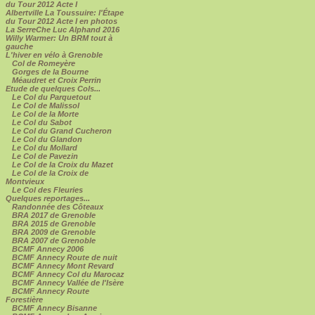
du Tour 2012 Acte I
Albertville La Toussuire: l'Étape
du Tour 2012 Acte I en photos
La SerreChe Luc Alphand 2016
Willy Warmer: Un BRM tout à
gauche
L'hiver en vélo à Grenoble
Col de Romeyère
Gorges de la Bourne
Méaudret et Croix Perrin
Etude de quelques Cols...
Le Col du Parquetout
Le Col de Malissol
Le Col de la Morte
Le Col du Sabot
Le Col du Grand Cucheron
Le Col du Glandon
Le Col du Mollard
Le Col de Pavezin
Le Col de la Croix du Mazet
Le Col de la Croix de
Montvieux
Le Col des Fleuries
Quelques reportages...
Randonnée des Côteaux
BRA 2017 de Grenoble
BRA 2015 de Grenoble
BRA 2009 de Grenoble
BRA 2007 de Grenoble
BCMF Annecy 2006
BCMF Annecy Route de nuit
BCMF Annecy Mont Revard
BCMF Annecy Col du Marocaz
BCMF Annecy Vallée de l'Isère
BCMF Annecy Route
Forestière
BCMF Annecy Bisanne