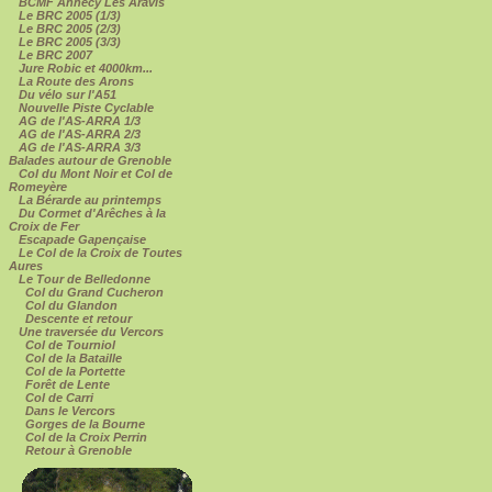
BCMF Annecy Les Aravis
Le BRC 2005 (1/3)
Le BRC 2005 (2/3)
Le BRC 2005 (3/3)
Le BRC 2007
Jure Robic et 4000km...
La Route des Arons
Du vélo sur l'A51
Nouvelle Piste Cyclable
AG de l'AS-ARRA 1/3
AG de l'AS-ARRA 2/3
AG de l'AS-ARRA 3/3
Balades autour de Grenoble
Col du Mont Noir et Col de
Romeyère
La Bérarde au printemps
Du Cormet d'Arêches à la
Croix de Fer
Escapade Gapençaise
Le Col de la Croix de Toutes
Aures
Le Tour de Belledonne
Col du Grand Cucheron
Col du Glandon
Descente et retour
Une traversée du Vercors
Col de Tourniol
Col de la Bataille
Col de la Portette
Forêt de Lente
Col de Carri
Dans le Vercors
Gorges de la Bourne
Col de la Croix Perrin
Retour à Grenoble