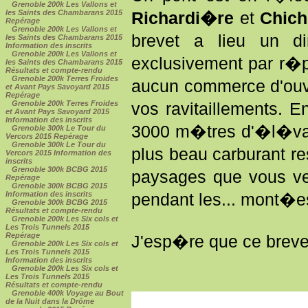
Grenoble 200k Les Vallons et
les Saints des Chambarans 2015
Richardi�re
et
Chich
Repérage
Grenoble 200k Les Vallons et
brevet a lieu un d
les Saints des Chambarans 2015
Information des inscrits
Grenoble 200k Les Vallons et
exclusivement par r�p
les Saints des Chambarans 2015
Résultats et compte-rendu
Grenoble 200k Terres Froides
aucun commerce d'ouv
et Avant Pays Savoyard 2015
Repérage
Grenoble 200k Terres Froides
vos ravitaillements.
et Avant Pays Savoyard 2015
Information des inscrits
3000 m�tres d'�l�vati
Grenoble 300k Le Tour du
Vercors 2015 Repérage
Grenoble 300k Le Tour du
plus beau carburant re
Vercors 2015 Information des
inscrits
Grenoble 300k BCBG 2015
paysages que vous ve
Repérage
Grenoble 300k BCBG 2015
Information des inscrits
pendant les... mont�es
Grenoble 300k BCBG 2015
Résultats et compte-rendu
Grenoble 200k Les Six cols et
Les Trois Tunnels 2015
Repérage
J'esp�re que ce brevet
Grenoble 200k Les Six cols et
Les Trois Tunnels 2015
Information des inscrits
Grenoble 200k Les Six cols et
Les Trois Tunnels 2015
Résultats et compte-rendu
Grenoble 400k Voyage au Bout
de la Nuit dans la Drôme