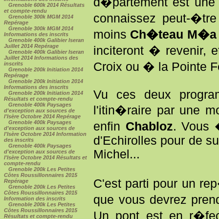
d�partement est une 
Grenoble 600k 2014 Résultats
et compte-rendu
connaissez peut-�tr
Grenoble 300k MGM 2014
Repérage
Grenoble 300k MGM 2014
moins
Ch�teau M�a
Informations des inscrits
Grenoble 400k Galibier Iseran
Juillet 2014 Repérage
inciteront � revenir,
Grenoble 400k Galibier Iseran
Juillet 2014 Informations des
Croix ou � la Pointe Feu
inscrits
Grenoble 200k Initiation 2014
Repérage
Grenoble 200k Initiation 2014
Informations des inscrits
Vu ces deux programm
Grenoble 200k Initiation 2014
Résultats et compte-rendu
Grenoble 400k Paysages
l'itin�raire par une
d'exception aux sources de
l'Isère Octobre 2014 Repérage
Grenoble 400k Paysages
enfin
Chabloz
. Vous 
d'exception aux sources de
l'Isère Octobre 2014 Information
d'Echirolles pour de su
des inscrits
Grenoble 400k Paysages
Michel...
d'exception aux sources de
l'Isère Octobre 2014 Résultats et
compte-rendu
Grenoble 200k Les Petites
Côtes Roussillonnaires 2015
C'est parti pour un re
Repérage
Grenoble 200k Les Petites
Côtes Roussillonnaires 2015
que vous devrez pre
Information des inscrits
Grenoble 200k Les Petites
Côtes Roussillonnaires 2015
Un pont est en r�fec
Résultats et compte-rendu