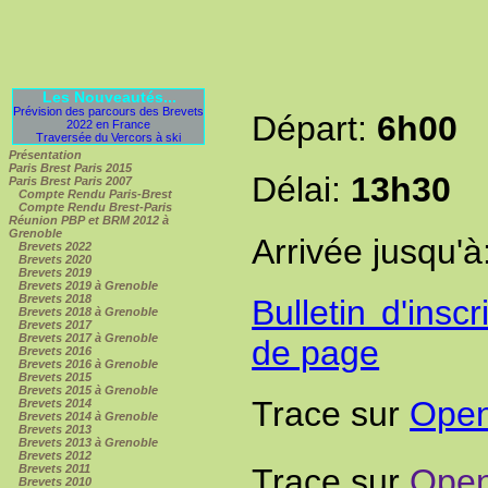
Les Nouveautés...
Prévision des parcours des Brevets
Départ:
6h00
2022 en France
Traversée du Vercors à ski
Présentation
Paris Brest Paris 2015
Délai:
13h30
Paris Brest Paris 2007
Compte Rendu Paris-Brest
Compte Rendu Brest-Paris
Réunion PBP et BRM 2012 à
Grenoble
Arrivée jusqu'à
Brevets 2022
Brevets 2020
Brevets 2019
Brevets 2019 à Grenoble
Brevets 2018
Bulletin d'insc
Brevets 2018 à Grenoble
Brevets 2017
Brevets 2017 à Grenoble
de page
Brevets 2016
Brevets 2016 à Grenoble
Brevets 2015
Brevets 2015 à Grenoble
Trace sur
Open
Brevets 2014
Brevets 2014 à Grenoble
Brevets 2013
Brevets 2013 à Grenoble
Brevets 2012
Brevets 2011
Trace sur
Open
Brevets 2010