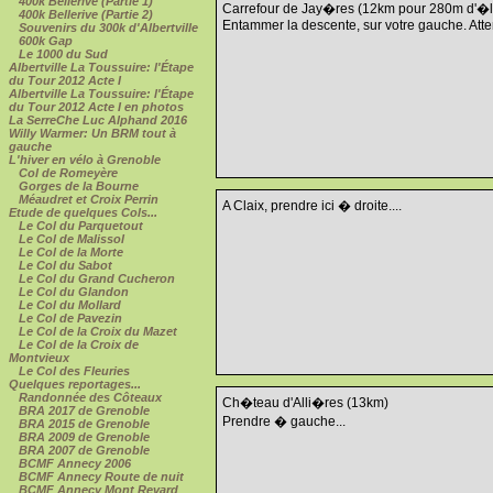
400k Bellerive (Partie 1)
Carrefour de Jay�res (12km pour 280m d'�
400k Bellerive (Partie 2)
Entammer la descente, sur votre gauche. Attent
Souvenirs du 300k d'Albertville
600k Gap
Le 1000 du Sud
Albertville La Toussuire: l'Étape
du Tour 2012 Acte I
Albertville La Toussuire: l'Étape
du Tour 2012 Acte I en photos
La SerreChe Luc Alphand 2016
Willy Warmer: Un BRM tout à
gauche
L'hiver en vélo à Grenoble
Col de Romeyère
Gorges de la Bourne
Méaudret et Croix Perrin
A Claix, prendre ici � droite....
Etude de quelques Cols...
Le Col du Parquetout
Le Col de Malissol
Le Col de la Morte
Le Col du Sabot
Le Col du Grand Cucheron
Le Col du Glandon
Le Col du Mollard
Le Col de Pavezin
Le Col de la Croix du Mazet
Le Col de la Croix de
Montvieux
Le Col des Fleuries
Quelques reportages...
Randonnée des Côteaux
Ch�teau d'Alli�res (13km)
BRA 2017 de Grenoble
Prendre � gauche...
BRA 2015 de Grenoble
BRA 2009 de Grenoble
BRA 2007 de Grenoble
BCMF Annecy 2006
BCMF Annecy Route de nuit
BCMF Annecy Mont Revard