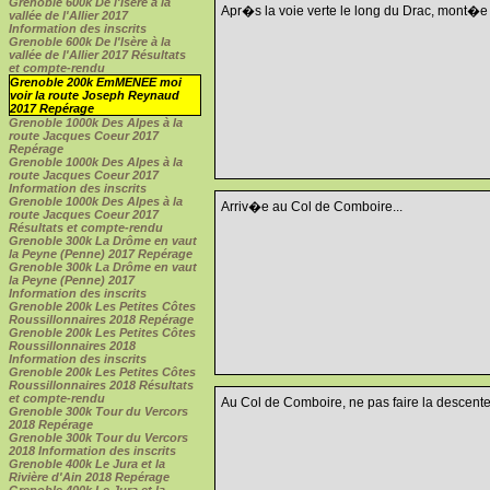
Grenoble 600k De l'Isère à la
Apr�s la voie verte le long du Drac, mont�e v
vallée de l'Allier 2017
Information des inscrits
Grenoble 600k De l'Isère à la
vallée de l'Allier 2017 Résultats
et compte-rendu
Grenoble 200k EmMENEE moi
voir la route Joseph Reynaud
2017 Repérage
Grenoble 1000k Des Alpes à la
route Jacques Coeur 2017
Repérage
Grenoble 1000k Des Alpes à la
route Jacques Coeur 2017
Information des inscrits
Grenoble 1000k Des Alpes à la
Arriv�e au Col de Comboire...
route Jacques Coeur 2017
Résultats et compte-rendu
Grenoble 300k La Drôme en vaut
la Peyne (Penne) 2017 Repérage
Grenoble 300k La Drôme en vaut
la Peyne (Penne) 2017
Information des inscrits
Grenoble 200k Les Petites Côtes
Roussillonnaires 2018 Repérage
Grenoble 200k Les Petites Côtes
Roussillonnaires 2018
Information des inscrits
Grenoble 200k Les Petites Côtes
Roussillonnaires 2018 Résultats
et compte-rendu
Au Col de Comboire, ne pas faire la descente,
Grenoble 300k Tour du Vercors
2018 Repérage
Grenoble 300k Tour du Vercors
2018 Information des inscrits
Grenoble 400k Le Jura et la
Rivière d'Ain 2018 Repérage
Grenoble 400k Le Jura et la