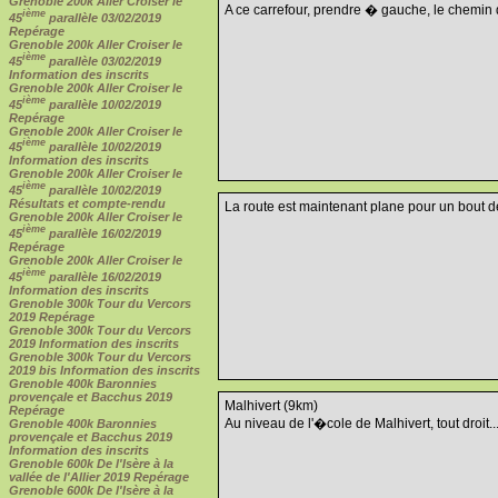
Grenoble 200k Aller Croiser le
A ce carrefour, prendre � gauche, le chemin 
ième
45
parallèle 03/02/2019
Repérage
Grenoble 200k Aller Croiser le
ième
45
parallèle 03/02/2019
Information des inscrits
Grenoble 200k Aller Croiser le
ième
45
parallèle 10/02/2019
Repérage
Grenoble 200k Aller Croiser le
ième
45
parallèle 10/02/2019
Information des inscrits
Grenoble 200k Aller Croiser le
ième
45
parallèle 10/02/2019
Résultats et compte-rendu
La route est maintenant plane pour un bout de
Grenoble 200k Aller Croiser le
ième
45
parallèle 16/02/2019
Repérage
Grenoble 200k Aller Croiser le
ième
45
parallèle 16/02/2019
Information des inscrits
Grenoble 300k Tour du Vercors
2019 Repérage
Grenoble 300k Tour du Vercors
2019 Information des inscrits
Grenoble 300k Tour du Vercors
2019 bis Information des inscrits
Grenoble 400k Baronnies
provençale et Bacchus 2019
Malhivert (9km)
Repérage
Au niveau de l'�cole de Malhivert, tout droit..
Grenoble 400k Baronnies
provençale et Bacchus 2019
Information des inscrits
Grenoble 600k De l'Isère à la
vallée de l'Allier 2019 Repérage
Grenoble 600k De l'Isère à la