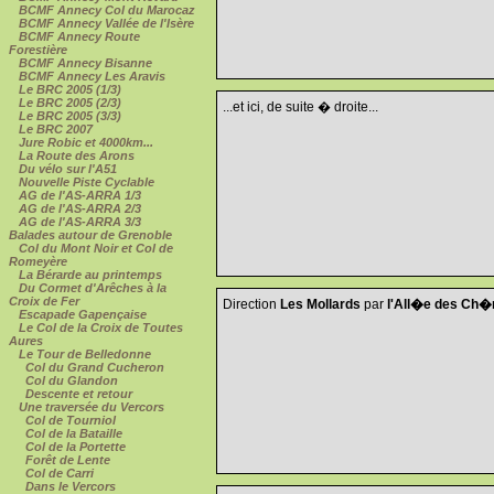
BCMF Annecy Col du Marocaz
BCMF Annecy Vallée de l'Isère
BCMF Annecy Route
Forestière
BCMF Annecy Bisanne
BCMF Annecy Les Aravis
Le BRC 2005 (1/3)
Le BRC 2005 (2/3)
...et ici, de suite � droite...
Le BRC 2005 (3/3)
Le BRC 2007
Jure Robic et 4000km...
La Route des Arons
Du vélo sur l'A51
Nouvelle Piste Cyclable
AG de l'AS-ARRA 1/3
AG de l'AS-ARRA 2/3
AG de l'AS-ARRA 3/3
Balades autour de Grenoble
Col du Mont Noir et Col de
Romeyère
La Bérarde au printemps
Du Cormet d'Arêches à la
Croix de Fer
Direction
Les Mollards
par
l'All�e des Ch�
Escapade Gapençaise
Le Col de la Croix de Toutes
Aures
Le Tour de Belledonne
Col du Grand Cucheron
Col du Glandon
Descente et retour
Une traversée du Vercors
Col de Tourniol
Col de la Bataille
Col de la Portette
Forêt de Lente
Col de Carri
Dans le Vercors