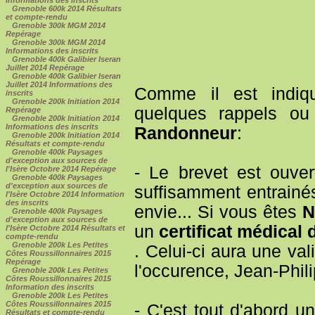
Grenoble 600k 2014 Résultats
et compte-rendu
Grenoble 300k MGM 2014
Repérage
Grenoble 300k MGM 2014
Informations des inscrits
Grenoble 400k Galibier Iseran
Juillet 2014 Repérage
Grenoble 400k Galibier Iseran
Juillet 2014 Informations des
Comme il est indiqué
inscrits
Grenoble 200k Initiation 2014
quelques rappels ou
Repérage
Grenoble 200k Initiation 2014
Informations des inscrits
Randonneur
:
Grenoble 200k Initiation 2014
Résultats et compte-rendu
Grenoble 400k Paysages
d'exception aux sources de
- Le brevet est ouve
l'Isère Octobre 2014 Repérage
Grenoble 400k Paysages
d'exception aux sources de
suffisamment entrainés
l'Isère Octobre 2014 Information
des inscrits
envie... Si vous êtes
N
Grenoble 400k Paysages
d'exception aux sources de
un
certificat médical
l'Isère Octobre 2014 Résultats et
compte-rendu
Grenoble 200k Les Petites
. Celui-ci aura une val
Côtes Roussillonnaires 2015
Repérage
l'occurence, Jean-Phi
Grenoble 200k Les Petites
Côtes Roussillonnaires 2015
Information des inscrits
Grenoble 200k Les Petites
Côtes Roussillonnaires 2015
- C'est tout d'abord u
Résultats et compte-rendu