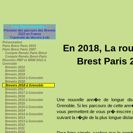
Les Nouveautés...
Prévision des parcours des Brevets
2022 en France
Traversée du Vercors à ski
Présentation
En 2018, La ro
Paris Brest Paris 2015
Paris Brest Paris 2007
Compte Rendu Paris-Brest
Compte Rendu Brest-Paris
Brest Paris
Réunion PBP et BRM 2012 à
Grenoble
Brevets 2022
Brevets 2020
Brevets 2019
Brevets 2019 à Grenoble
Brevets 2018
Brevets 2018 à Grenoble
Brevets 2017
Brevets 2017 à Grenoble
Brevets 2016
Une nouvelle ann�e de longue di
Brevets 2016 à Grenoble
Brevets 2015
Grenoble. Si les parcours de cette ann
Brevets 2015 à Grenoble
Brevets 2014
vous permettent de vous pr�-inscrire 
Brevets 2014 à Grenoble
suivant la r�gle de la plus longue dist
Brevets 2013
Brevets 2013 à Grenoble
Brevets 2012
Brevets 2011
Brevets 2010