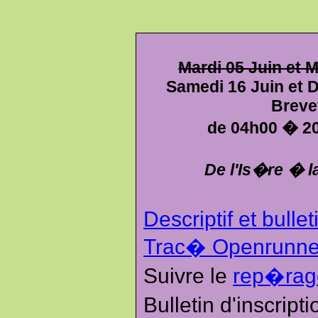
Mardi 05 Juin et M
Samedi 16 Juin et 
Breve
de 04h00 � 20
De l'Is�re � la
Descriptif et bullet
Trac� Openrunne
Suivre le
rep�rag
Bulletin d'inscrip