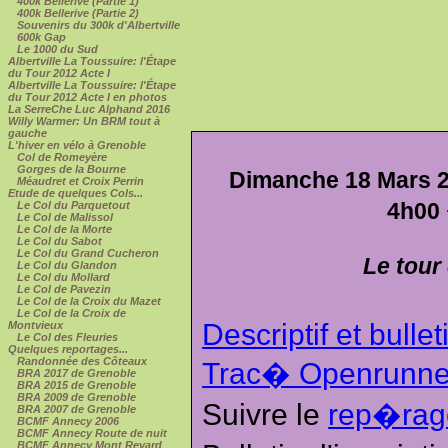
400k Bellerive (Partie 1)
400k Bellerive (Partie 2)
Souvenirs du 300k d'Albertville
600k Gap
Le 1000 du Sud
Albertville La Toussuire: l'Étape
du Tour 2012 Acte I
Albertville La Toussuire: l'Étape
du Tour 2012 Acte I en photos
La SerreChe Luc Alphand 2016
Willy Warmer: Un BRM tout à
gauche
L'hiver en vélo à Grenoble
Col de Romeyère
Gorges de la Bourne
Dimanche 18 Mars 2
Méaudret et Croix Perrin
Etude de quelques Cols...
4h00
Le Col du Parquetout
Le Col de Malissol
Le Col de la Morte
Le Col du Sabot
Le Col du Grand Cucheron
Le tour
Le Col du Glandon
Le Col du Mollard
Le Col de Pavezin
Le Col de la Croix du Mazet
Le Col de la Croix de
Descriptif et bullet
Montvieux
Le Col des Fleuries
Quelques reportages...
Randonnée des Côteaux
Trac� Openrunne
BRA 2017 de Grenoble
BRA 2015 de Grenoble
BRA 2009 de Grenoble
Suivre le
rep�rag
BRA 2007 de Grenoble
BCMF Annecy 2006
BCMF Annecy Route de nuit
BCMF Annecy Mont Revard