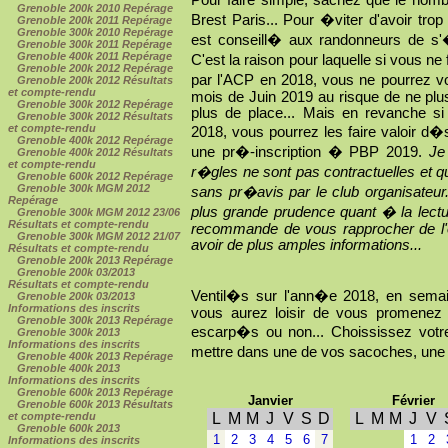
Pour faire simple, sachez que le nomb
Grenoble 200k 2010 Repérage
Brest Paris... Pour �viter d'avoir tr
Grenoble 200k 2011 Repérage
Grenoble 300k 2010 Repérage
est conseill� aux randonneurs de s
Grenoble 300k 2011 Repérage
Grenoble 400k 2011 Repérage
C'est la raison pour laquelle si vous 
Grenoble 200k 2012 Repérage
par l'ACP en 2018, vous ne pourrez v
Grenoble 200k 2012 Résultats
et compte-rendu
mois de Juin 2019 au risque de ne plus 
Grenoble 300k 2012 Repérage
plus de place... Mais en revanche si
Grenoble 300k 2012 Résultats
et compte-rendu
2018, vous pourrez les faire valoir d
Grenoble 400k 2012 Repérage
une pr�-inscription � PBP 2019.
Je
Grenoble 400k 2012 Résultats
et compte-rendu
r�gles ne sont pas contractuelles et 
Grenoble 600k 2012 Repérage
Grenoble 300k MGM 2012
sans pr�avis par le club organisateu
Repérage
plus grande prudence quant � la lectu
Grenoble 300k MGM 2012 23/06
Résultats et compte-rendu
recommande de vous rapprocher de l'
Grenoble 300k MGM 2012 21/07
avoir de plus amples informations...
Résultats et compte-rendu
Grenoble 200k 2013 Repérage
Grenoble 200k 03/2013
Résultats et compte-rendu
Ventil�s sur l'ann�e 2018, en sema
Grenoble 200k 03/2013
Informations des inscrits
vous aurez loisir de vous promenez 
Grenoble 300k 2013 Repérage
escarp�s ou non... Choississez votre
Grenoble 300k 2013
Informations des inscrits
mettre dans une de vos sacoches, une 
Grenoble 400k 2013 Repérage
Grenoble 400k 2013
Informations des inscrits
Grenoble 600k 2013 Repérage
Janvier
Février
Grenoble 600k 2013 Résultats
et compte-rendu
L
M
M
J
V
S
D
L
M
M
J
V
Grenoble 600k 2013
1
2
3
4
5
6
7
1
2
Informations des inscrits