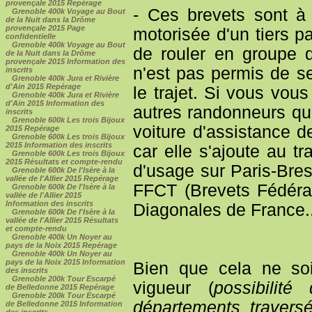
provençale 2015 Repérage
- Ces brevets sont à 
Grenoble 400k Voyage au Bout
de la Nuit dans la Drôme
provençale 2015 Page
motorisée d'un tiers p
confidentielle
Grenoble 400k Voyage au Bout
de rouler en groupe de
de la Nuit dans la Drôme
provençale 2015 Information des
n'est pas permis de se
inscrits
Grenoble 400k Jura et Rivière
d'Ain 2015 Repérage
le trajet. Si vous vous
Grenoble 400k Jura et Rivière
d'Ain 2015 Information des
autres randonneurs qui
inscrits
Grenoble 600k Les trois Bijoux
voiture d'assistance d
2015 Repérage
Grenoble 600k Les trois Bijoux
2015 Information des inscrits
car elle s'ajoute au tr
Grenoble 600k Les trois Bijoux
2015 Résultats et compte-rendu
d'usage sur Paris-Brest
Grenoble 600k De l'Isère à la
vallée de l'Allier 2015 Repérage
FFCT (Brevets Fédér
Grenoble 600k De l'Isère à la
vallée de l'Allier 2015
Information des inscrits
Diagonales de France..
Grenoble 600k De l'Isère à la
vallée de l'Allier 2015 Résultats
et compte-rendu
Grenoble 400k Un Noyer au
pays de la Noix 2015 Repérage
Grenoble 400k Un Noyer au
pays de la Noix 2015 Information
Bien que cela ne soi
des inscrits
Grenoble 200k Tour Escarpé
vigueur (
possibilit
de Belledonne 2015 Repérage
Grenoble 200k Tour Escarpé
départements travers
de Belledonne 2015 Information
des inscrits