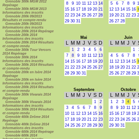
Grenoble 300k MGM 2012
8
9
10
11
12
13
14
5
6
7
8
9
Repérage
Grenoble 300k MGM 2013
15
16
17
18
19
20
21
12
13
14
15
16
Informations des inscrits
22
23
24
25
26
27
28
19
20
21
22
23
Grenoble 200k 09/2013
Résultats et compte-rendu
29
30
31
26
27
28
Grenoble 200k 09/2013
Informations des inscrits
Grenoble 200k 2014 Repérage
Grenoble 200k 2014
Mai
Juin
Informations des inscrits
Grenoble 200k 2014 Résultats
L
M
M
J
V
S
D
L
M
M
J
V
et compte-rendu
1
2
3
4
5
6
1
Grenoble 300k Tour Vercors
2014 Repérage
7
8
9
10
11
12
13
4
5
6
7
8
Grenoble 300k 2014
Informations des inscrits
14
15
16
17
18
19
20
11
12
13
14
15
Grenoble 300k 2014 Résultats
21
22
23
24
25
26
27
18
19
20
21
22
et compte-rendu
Grenoble 200k en Isère 2014
28
29
30
31
25
26
27
28
29
Repérage
Grenoble 200k en Isère 2014
Informations des inscrits
Grenoble 200k 2014 Résultats
Septembre
Octobre
et compte-rendu
Grenoble 300k Vivarais 2014
L
M
M
J
V
S
D
L
M
M
J
V
Repérage
1
2
1
2
3
5
4
Grenoble 300k Vivarais 2014
Informations des inscrits
3
4
5
6
7
8
9
8
9
10
11
12
Grenoble 300k 2014 Résultats
et compte-rendu
10
11
12
13
14
15
16
15
16
17
18
19
Grenoble 400k Drôme 2014
17
18
19
20
21
22
23
22
23
24
25
26
Repérage
Grenoble 400k Drôme 2014
24
25
26
27
28
29
30
29
30
31
Informations des inscrits
Grenoble 600k 2014 Repérage
Grenoble 600k 2014
Informations des inscrits