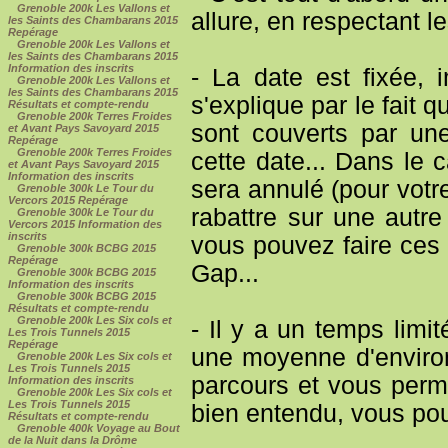
Grenoble 200k Les Vallons et
allure, en respectant l
les Saints des Chambarans 2015
Repérage
Grenoble 200k Les Vallons et
les Saints des Chambarans 2015
Information des inscrits
- La date est fixée,
Grenoble 200k Les Vallons et
les Saints des Chambarans 2015
s'explique par le fait 
Résultats et compte-rendu
Grenoble 200k Terres Froides
sont couverts par un
et Avant Pays Savoyard 2015
Repérage
Grenoble 200k Terres Froides
cette date... Dans le
et Avant Pays Savoyard 2015
Information des inscrits
sera annulé (pour votre
Grenoble 300k Le Tour du
Vercors 2015 Repérage
rabattre sur une autre
Grenoble 300k Le Tour du
Vercors 2015 Information des
inscrits
vous pouvez faire ces
Grenoble 300k BCBG 2015
Repérage
Gap...
Grenoble 300k BCBG 2015
Information des inscrits
Grenoble 300k BCBG 2015
Résultats et compte-rendu
Grenoble 200k Les Six cols et
- Il y a un temps limi
Les Trois Tunnels 2015
Repérage
une moyenne d'environ
Grenoble 200k Les Six cols et
Les Trois Tunnels 2015
parcours et vous perme
Information des inscrits
Grenoble 200k Les Six cols et
Les Trois Tunnels 2015
bien entendu, vous pouv
Résultats et compte-rendu
Grenoble 400k Voyage au Bout
de la Nuit dans la Drôme