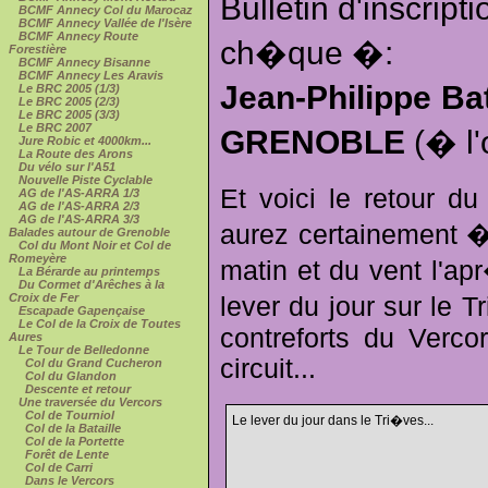
Bulletin d'inscrip
BCMF Annecy Col du Marocaz
BCMF Annecy Vallée de l'Isère
BCMF Annecy Route
ch�que �:
Forestière
BCMF Annecy Bisanne
BCMF Annecy Les Aravis
Jean-Philippe Ba
Le BRC 2005 (1/3)
Le BRC 2005 (2/3)
Le BRC 2005 (3/3)
Le BRC 2007
GRENOBLE
(� l'
Jure Robic et 4000km...
La Route des Arons
Du vélo sur l'A51
Nouvelle Piste Cyclable
Et voici le retour du
AG de l'AS-ARRA 1/3
AG de l'AS-ARRA 2/3
AG de l'AS-ARRA 3/3
aurez certainement �
Balades autour de Grenoble
Col du Mont Noir et Col de
Romeyère
matin et du vent l'apr
La Bérarde au printemps
Du Cormet d'Arêches à la
Croix de Fer
lever du jour sur le 
Escapade Gapençaise
Le Col de la Croix de Toutes
contreforts du Verc
Aures
Le Tour de Belledonne
circuit...
Col du Grand Cucheron
Col du Glandon
Descente et retour
Une traversée du Vercors
Col de Tourniol
Le lever du jour dans le Tri�ves...
Col de la Bataille
Col de la Portette
Forêt de Lente
Col de Carri
Dans le Vercors