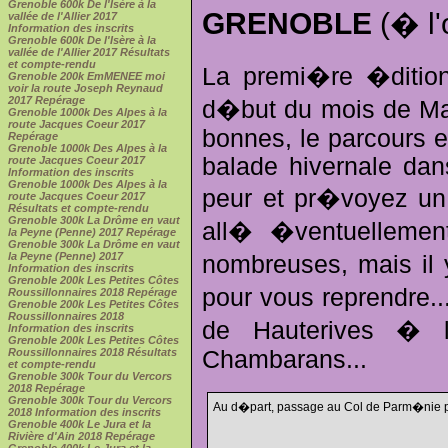
Grenoble 600k De l'Isère à la
GRENOBLE
(� l'
vallée de l'Allier 2017
Information des inscrits
Grenoble 600k De l'Isère à la
vallée de l'Allier 2017 Résultats
et compte-rendu
La premi�re �dition
Grenoble 200k EmMENEE moi
voir la route Joseph Reynaud
2017 Repérage
d�but du mois de Mar
Grenoble 1000k Des Alpes à la
route Jacques Coeur 2017
bonnes, le parcours e
Repérage
Grenoble 1000k Des Alpes à la
balade hivernale dan
route Jacques Coeur 2017
Information des inscrits
Grenoble 1000k Des Alpes à la
peur et pr�voyez un 
route Jacques Coeur 2017
Résultats et compte-rendu
Grenoble 300k La Drôme en vaut
all� �ventuellement
la Peyne (Penne) 2017 Repérage
Grenoble 300k La Drôme en vaut
la Peyne (Penne) 2017
nombreuses, mais il 
Information des inscrits
Grenoble 200k Les Petites Côtes
pour vous reprendre..
Roussillonnaires 2018 Repérage
Grenoble 200k Les Petites Côtes
Roussillonnaires 2018
de Hauterives � 
Information des inscrits
Grenoble 200k Les Petites Côtes
Chambarans...
Roussillonnaires 2018 Résultats
et compte-rendu
Grenoble 300k Tour du Vercors
2018 Repérage
Grenoble 300k Tour du Vercors
Au d�part, passage au Col de Parm�nie po
2018 Information des inscrits
Grenoble 400k Le Jura et la
Rivière d'Ain 2018 Repérage
Grenoble 400k Le Jura et la