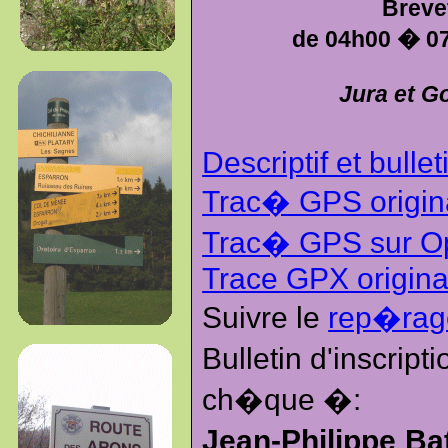
Breve
de 04h00 � 07
Jura et G
Descriptif et bullet
Trac� GPS origin
Trac� GPS sur O
Trace GPX origina
Suivre le
rep�rag
Bulletin d'inscrip
ch�que �:
Jean-Philippe Ba