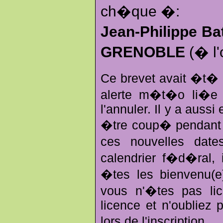
ch�que �:
Jean-Philippe Ba
GRENOBLE
(� l'
Ce brevet avait �t�
alerte m�t�o li�e 
l'annuler. Il y a aussi
�tre coup� pendant 
ces nouvelles dat
calendrier f�d�ral,
�tes les bienvenu(e
vous n'�tes pas li
licence et n'oubliez 
lors de l'inscription..