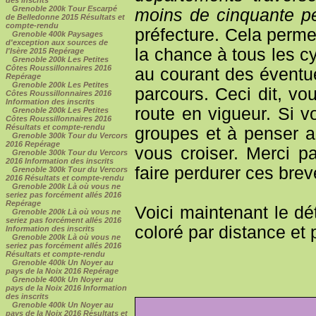
Grenoble 200k Tour Escarpé
moins de cinquante p
de Belledonne 2015 Résultats et
compte-rendu
préfecture. Cela perme
Grenoble 400k Paysages
d'exception aux sources de
la chance à tous les cy
l'Isère 2015 Repérage
Grenoble 200k Les Petites
Côtes Roussillonnaires 2016
au courant des éventu
Repérage
Grenoble 200k Les Petites
parcours. Ceci dit, v
Côtes Roussillonnaires 2016
Information des inscrits
route en vigueur. Si v
Grenoble 200k Les Petites
Côtes Roussillonnaires 2016
Résultats et compte-rendu
groupes et à penser a
Grenoble 300k Tour du Vercors
2016 Repérage
vous croiser. Merci 
Grenoble 300k Tour du Vercors
2016 Information des inscrits
faire perdurer ces breve
Grenoble 300k Tour du Vercors
2016 Résultats et compte-rendu
Grenoble 200k Là où vous ne
seriez pas forcément allés 2016
Repérage
Voici maintenant le dé
Grenoble 200k Là où vous ne
seriez pas forcément allés 2016
coloré par distance et p
Information des inscrits
Grenoble 200k Là où vous ne
seriez pas forcément allés 2016
Résultats et compte-rendu
Grenoble 400k Un Noyer au
pays de la Noix 2016 Repérage
Grenoble 400k Un Noyer au
pays de la Noix 2016 Information
des inscrits
Grenoble 400k Un Noyer au
pays de la Noix 2016 Résultats et