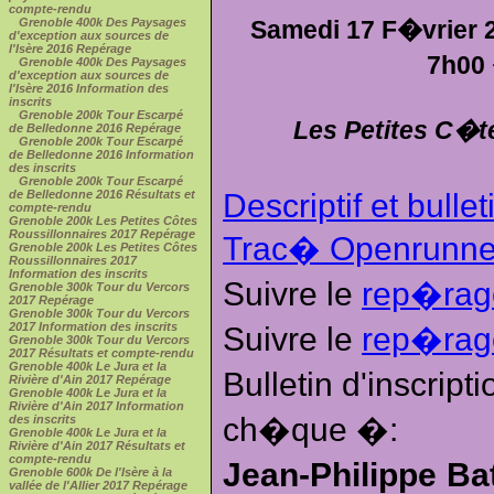
compte-rendu
Samedi 17 F�vrier 2
Grenoble 400k Des Paysages
d'exception aux sources de
l'Isère 2016 Repérage
7h00
Grenoble 400k Des Paysages
d'exception aux sources de
l'Isère 2016 Information des
inscrits
Grenoble 200k Tour Escarpé
Les Petites C�t
de Belledonne 2016 Repérage
Grenoble 200k Tour Escarpé
de Belledonne 2016 Information
des inscrits
Grenoble 200k Tour Escarpé
de Belledonne 2016 Résultats et
Descriptif et bullet
compte-rendu
Grenoble 200k Les Petites Côtes
Roussillonnaires 2017 Repérage
Trac� Openrunne
Grenoble 200k Les Petites Côtes
Roussillonnaires 2017
Information des inscrits
Suivre le
rep�rag
Grenoble 300k Tour du Vercors
2017 Repérage
Grenoble 300k Tour du Vercors
2017 Information des inscrits
Suivre le
rep�rag
Grenoble 300k Tour du Vercors
2017 Résultats et compte-rendu
Grenoble 400k Le Jura et la
Bulletin d'inscrip
Rivière d'Ain 2017 Repérage
Grenoble 400k Le Jura et la
Rivière d'Ain 2017 Information
ch�que �:
des inscrits
Grenoble 400k Le Jura et la
Rivière d'Ain 2017 Résultats et
compte-rendu
Jean-Philippe Ba
Grenoble 600k De l'Isère à la
vallée de l'Allier 2017 Repérage