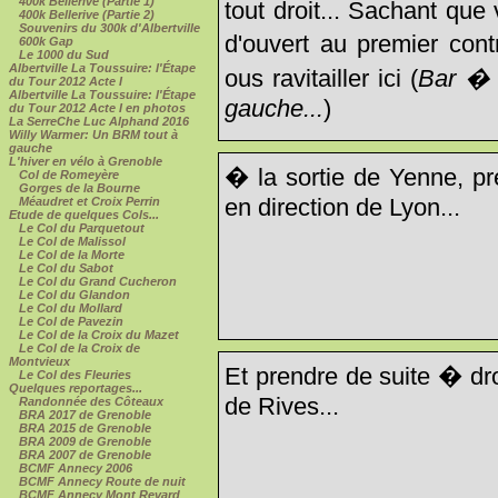
400k Bellerive (Partie 1)
tout droit... Sachant qu
400k Bellerive (Partie 2)
Souvenirs du 300k d'Albertville
d'ouvert au premier cont
600k Gap
Le 1000 du Sud
Albertville La Toussuire: l'Étape
ous ravitailler ici (
Bar � d
du Tour 2012 Acte I
Albertville La Toussuire: l'Étape
gauche...
)
du Tour 2012 Acte I en photos
La SerreChe Luc Alphand 2016
Willy Warmer: Un BRM tout à
gauche
L'hiver en vélo à Grenoble
� la sortie de Yenne, p
Col de Romeyère
Gorges de la Bourne
en direction de Lyon...
Méaudret et Croix Perrin
Etude de quelques Cols...
Le Col du Parquetout
Le Col de Malissol
Le Col de la Morte
Le Col du Sabot
Le Col du Grand Cucheron
Le Col du Glandon
Le Col du Mollard
Le Col de Pavezin
Le Col de la Croix du Mazet
Le Col de la Croix de
Montvieux
Et prendre de suite � dr
Le Col des Fleuries
Quelques reportages...
de Rives...
Randonnée des Côteaux
BRA 2017 de Grenoble
BRA 2015 de Grenoble
BRA 2009 de Grenoble
BRA 2007 de Grenoble
BCMF Annecy 2006
BCMF Annecy Route de nuit
BCMF Annecy Mont Revard