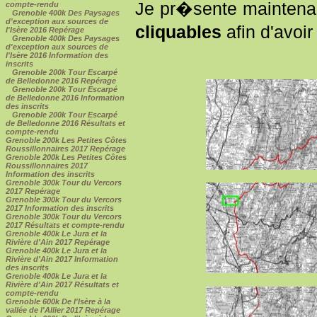
Je pr�sente maintenan
compte-rendu
Grenoble 400k Des Paysages
d'exception aux sources de
cliquables
afin d'avoir
l'Isère 2016 Repérage
Grenoble 400k Des Paysages
d'exception aux sources de
l'Isère 2016 Information des
inscrits
Grenoble 200k Tour Escarpé
de Belledonne 2016 Repérage
Grenoble 200k Tour Escarpé
de Belledonne 2016 Information
des inscrits
Grenoble 200k Tour Escarpé
de Belledonne 2016 Résultats et
compte-rendu
Grenoble 200k Les Petites Côtes
Roussillonnaires 2017 Repérage
Grenoble 200k Les Petites Côtes
Roussillonnaires 2017
Information des inscrits
Grenoble 300k Tour du Vercors
2017 Repérage
Grenoble 300k Tour du Vercors
2017 Information des inscrits
Grenoble 300k Tour du Vercors
2017 Résultats et compte-rendu
Grenoble 400k Le Jura et la
Rivière d'Ain 2017 Repérage
Grenoble 400k Le Jura et la
Rivière d'Ain 2017 Information
des inscrits
Grenoble 400k Le Jura et la
Rivière d'Ain 2017 Résultats et
compte-rendu
Grenoble 600k De l'Isère à la
vallée de l'Allier 2017 Repérage