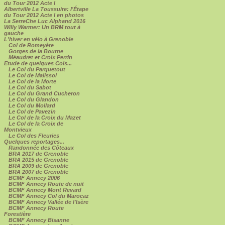
du Tour 2012 Acte I
Albertville La Toussuire: l'Étape
du Tour 2012 Acte I en photos
La SerreChe Luc Alphand 2016
Willy Warmer: Un BRM tout à
gauche
L'hiver en vélo à Grenoble
Col de Romeyère
Gorges de la Bourne
Méaudret et Croix Perrin
Etude de quelques Cols...
Le Col du Parquetout
Le Col de Malissol
Le Col de la Morte
Le Col du Sabot
Le Col du Grand Cucheron
Le Col du Glandon
Le Col du Mollard
Le Col de Pavezin
Le Col de la Croix du Mazet
Le Col de la Croix de
Montvieux
Le Col des Fleuries
Quelques reportages...
Randonnée des Côteaux
BRA 2017 de Grenoble
BRA 2015 de Grenoble
BRA 2009 de Grenoble
BRA 2007 de Grenoble
BCMF Annecy 2006
BCMF Annecy Route de nuit
BCMF Annecy Mont Revard
BCMF Annecy Col du Marocaz
BCMF Annecy Vallée de l'Isère
BCMF Annecy Route
Forestière
BCMF Annecy Bisanne