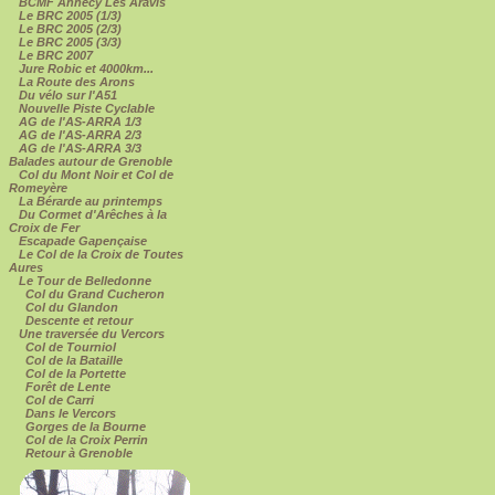
BCMF Annecy Les Aravis
Le BRC 2005 (1/3)
Le BRC 2005 (2/3)
Le BRC 2005 (3/3)
Le BRC 2007
Jure Robic et 4000km...
La Route des Arons
Du vélo sur l'A51
Nouvelle Piste Cyclable
AG de l'AS-ARRA 1/3
AG de l'AS-ARRA 2/3
AG de l'AS-ARRA 3/3
Balades autour de Grenoble
Col du Mont Noir et Col de
Romeyère
La Bérarde au printemps
Du Cormet d'Arêches à la
Croix de Fer
Escapade Gapençaise
Le Col de la Croix de Toutes
Aures
Le Tour de Belledonne
Col du Grand Cucheron
Col du Glandon
Descente et retour
Une traversée du Vercors
Col de Tourniol
Col de la Bataille
Col de la Portette
Forêt de Lente
Col de Carri
Dans le Vercors
Gorges de la Bourne
Col de la Croix Perrin
Retour à Grenoble