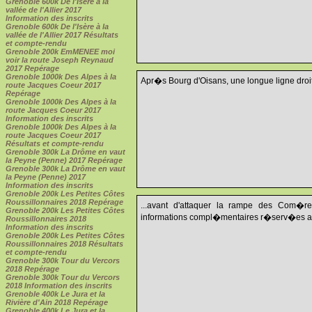
Grenoble 600k De l'Isère à la
vallée de l'Allier 2017
Information des inscrits
Grenoble 600k De l'Isère à la
vallée de l'Allier 2017 Résultats
et compte-rendu
Grenoble 200k EmMENEE moi
voir la route Joseph Reynaud
2017 Repérage
Grenoble 1000k Des Alpes à la
Apr�s Bourg d'Oisans, une longue ligne droit
route Jacques Coeur 2017
Repérage
Grenoble 1000k Des Alpes à la
route Jacques Coeur 2017
Information des inscrits
Grenoble 1000k Des Alpes à la
route Jacques Coeur 2017
Résultats et compte-rendu
Grenoble 300k La Drôme en vaut
la Peyne (Penne) 2017 Repérage
Grenoble 300k La Drôme en vaut
la Peyne (Penne) 2017
Information des inscrits
Grenoble 200k Les Petites Côtes
Roussillonnaires 2018 Repérage
...avant d'attaquer la rampe des Com�res
Grenoble 200k Les Petites Côtes
informations compl�mentaires r�serv�es aux 
Roussillonnaires 2018
Information des inscrits
Grenoble 200k Les Petites Côtes
Roussillonnaires 2018 Résultats
et compte-rendu
Grenoble 300k Tour du Vercors
2018 Repérage
Grenoble 300k Tour du Vercors
2018 Information des inscrits
Grenoble 400k Le Jura et la
Rivière d'Ain 2018 Repérage
Grenoble 400k Le Jura et la