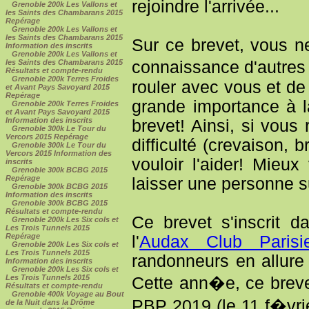
rejoindre l'arrivée...
Grenoble 200k Les Vallons et
les Saints des Chambarans 2015
Repérage
Grenoble 200k Les Vallons et
les Saints des Chambarans 2015
Sur ce brevet, vous ne
Information des inscrits
Grenoble 200k Les Vallons et
connaissance d'autres
les Saints des Chambarans 2015
Résultats et compte-rendu
Grenoble 200k Terres Froides
rouler avec vous et de
et Avant Pays Savoyard 2015
Repérage
grande importance à l
Grenoble 200k Terres Froides
et Avant Pays Savoyard 2015
Information des inscrits
brevet! Ainsi, si vous
Grenoble 300k Le Tour du
Vercors 2015 Repérage
difficulté (crevaison, 
Grenoble 300k Le Tour du
Vercors 2015 Information des
vouloir l'aider! Mieu
inscrits
Grenoble 300k BCBG 2015
Repérage
laisser une personne su
Grenoble 300k BCBG 2015
Information des inscrits
Grenoble 300k BCBG 2015
Résultats et compte-rendu
Ce brevet s'inscrit 
Grenoble 200k Les Six cols et
Les Trois Tunnels 2015
Repérage
l'
Audax Club Parisi
Grenoble 200k Les Six cols et
Les Trois Tunnels 2015
randonneurs en allure
Information des inscrits
Grenoble 200k Les Six cols et
Les Trois Tunnels 2015
Cette ann�e, ce breve
Résultats et compte-rendu
Grenoble 400k Voyage au Bout
PBP 2019 (le 11 f�vr
de la Nuit dans la Drôme