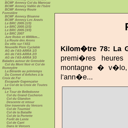
BCMF Annecy Col du Marocaz
BCMF Annecy Vallée de l'Isère
BCMF Annecy Route
Forestière
BCMF Annecy Bisanne
BCMF Annecy Les Aravis
Le BRC 2005 (1/3)
Le BRC 2005 (2/3)
Le BRC 2005 (3/3)
Le BRC 2007
Jure Robic et 4000km...
La Route des Arons
Du vélo sur l'A51
Kilom�tre 78: La 
Nouvelle Piste Cyclable
AG de l'AS-ARRA 1/3
AG de l'AS-ARRA 2/3
premi�res heures 
AG de l'AS-ARRA 3/3
Balades autour de Grenoble
Col du Mont Noir et Col de
montagne � v�lo, 
Romeyère
La Bérarde au printemps
Du Cormet d'Arêches à la
l'ann�e...
Croix de Fer
Escapade Gapençaise
Le Col de la Croix de Toutes
Aures
Le Tour de Belledonne
Col du Grand Cucheron
Col du Glandon
Descente et retour
Une traversée du Vercors
Col de Tourniol
Col de la Bataille
Col de la Portette
Forêt de Lente
Col de Carri
Dans le Vercors