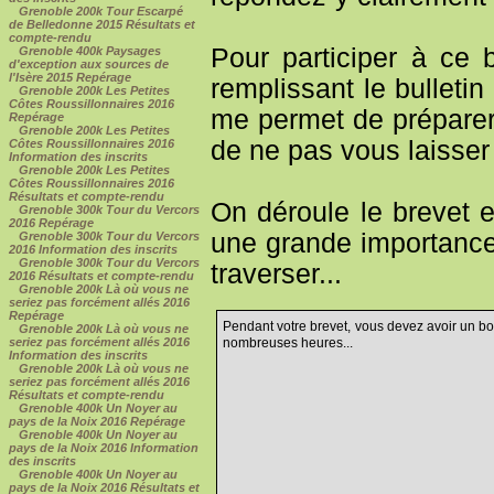
Grenoble 200k Tour Escarpé
de Belledonne 2015 Résultats et
compte-rendu
Pour participer à ce 
Grenoble 400k Paysages
d'exception aux sources de
l'Isère 2015 Repérage
remplissant le bulletin
Grenoble 200k Les Petites
Côtes Roussillonnaires 2016
me permet de préparer
Repérage
Grenoble 200k Les Petites
de ne pas vous laisser 
Côtes Roussillonnaires 2016
Information des inscrits
Grenoble 200k Les Petites
Côtes Roussillonnaires 2016
Résultats et compte-rendu
On déroule le brevet 
Grenoble 300k Tour du Vercors
2016 Repérage
une grande importance
Grenoble 300k Tour du Vercors
2016 Information des inscrits
Grenoble 300k Tour du Vercors
traverser...
2016 Résultats et compte-rendu
Grenoble 200k Là où vous ne
seriez pas forcément allés 2016
Repérage
Pendant votre brevet, vous devez avoir un bo
Grenoble 200k Là où vous ne
nombreuses heures...
seriez pas forcément allés 2016
Information des inscrits
Grenoble 200k Là où vous ne
seriez pas forcément allés 2016
Résultats et compte-rendu
Grenoble 400k Un Noyer au
pays de la Noix 2016 Repérage
Grenoble 400k Un Noyer au
pays de la Noix 2016 Information
des inscrits
Grenoble 400k Un Noyer au
pays de la Noix 2016 Résultats et