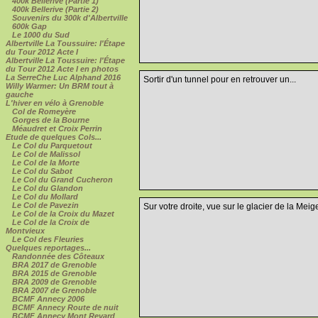
400k Bellerive (Partie 1)
400k Bellerive (Partie 2)
Souvenirs du 300k d'Albertville
600k Gap
Le 1000 du Sud
Albertville La Toussuire: l'Étape
du Tour 2012 Acte I
Albertville La Toussuire: l'Étape
du Tour 2012 Acte I en photos
La SerreChe Luc Alphand 2016
Sortir d'un tunnel pour en retrouver un...
Willy Warmer: Un BRM tout à
gauche
L'hiver en vélo à Grenoble
Col de Romeyère
Gorges de la Bourne
Méaudret et Croix Perrin
Etude de quelques Cols...
Le Col du Parquetout
Le Col de Malissol
Le Col de la Morte
Le Col du Sabot
Le Col du Grand Cucheron
Le Col du Glandon
Le Col du Mollard
Le Col de Pavezin
Sur votre droite, vue sur le glacier de la Meige
Le Col de la Croix du Mazet
Le Col de la Croix de
Montvieux
Le Col des Fleuries
Quelques reportages...
Randonnée des Côteaux
BRA 2017 de Grenoble
BRA 2015 de Grenoble
BRA 2009 de Grenoble
BRA 2007 de Grenoble
BCMF Annecy 2006
BCMF Annecy Route de nuit
BCMF Annecy Mont Revard