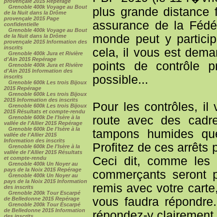
provençale 2015 Repérage
Grenoble 400k Voyage au Bout
plus grande distance 
de la Nuit dans la Drôme
provençale 2015 Page
assurance de la Fédér
confidentielle
Grenoble 400k Voyage au Bout
monde peut y particip
de la Nuit dans la Drôme
provençale 2015 Information des
inscrits
cela, il vous est dema
Grenoble 400k Jura et Rivière
d'Ain 2015 Repérage
points de contrôle p
Grenoble 400k Jura et Rivière
d'Ain 2015 Information des
possible...
inscrits
Grenoble 600k Les trois Bijoux
2015 Repérage
Grenoble 600k Les trois Bijoux
2015 Information des inscrits
Pour les contrôles, i
Grenoble 600k Les trois Bijoux
2015 Résultats et compte-rendu
route avec des cadr
Grenoble 600k De l'Isère à la
vallée de l'Allier 2015 Repérage
Grenoble 600k De l'Isère à la
tampons humides qu
vallée de l'Allier 2015
Information des inscrits
Profitez de ces arrêts 
Grenoble 600k De l'Isère à la
vallée de l'Allier 2015 Résultats
Ceci dit, comme les l
et compte-rendu
Grenoble 400k Un Noyer au
pays de la Noix 2015 Repérage
commerçants seront p
Grenoble 400k Un Noyer au
pays de la Noix 2015 Information
remis avec votre carte
des inscrits
Grenoble 200k Tour Escarpé
vous faudra répondre.
de Belledonne 2015 Repérage
Grenoble 200k Tour Escarpé
de Belledonne 2015 Information
répondez-y clairement 
des inscrits