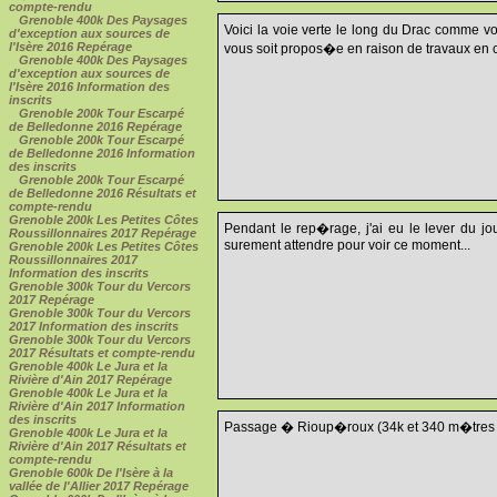
compte-rendu
Grenoble 400k Des Paysages
Voici la voie verte le long du Drac comme v
d'exception aux sources de
l'Isère 2016 Repérage
vous soit propos�e en raison de travaux en c
Grenoble 400k Des Paysages
d'exception aux sources de
l'Isère 2016 Information des
inscrits
Grenoble 200k Tour Escarpé
de Belledonne 2016 Repérage
Grenoble 200k Tour Escarpé
de Belledonne 2016 Information
des inscrits
Grenoble 200k Tour Escarpé
de Belledonne 2016 Résultats et
compte-rendu
Grenoble 200k Les Petites Côtes
Pendant le rep�rage, j'ai eu le lever du jo
Roussillonnaires 2017 Repérage
surement attendre pour voir ce moment...
Grenoble 200k Les Petites Côtes
Roussillonnaires 2017
Information des inscrits
Grenoble 300k Tour du Vercors
2017 Repérage
Grenoble 300k Tour du Vercors
2017 Information des inscrits
Grenoble 300k Tour du Vercors
2017 Résultats et compte-rendu
Grenoble 400k Le Jura et la
Rivière d'Ain 2017 Repérage
Grenoble 400k Le Jura et la
Rivière d'Ain 2017 Information
des inscrits
Passage � Rioup�roux (34k et 340 m�tres d
Grenoble 400k Le Jura et la
Rivière d'Ain 2017 Résultats et
compte-rendu
Grenoble 600k De l'Isère à la
vallée de l'Allier 2017 Repérage