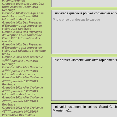
et compte-rendu
Grenoble 1000k Des Alpes à la
route Jacques Coeur 2018
Repérage
...un virage que vous pouvez contempler en vo
Grenoble 1000k Des Alpes à la
route Jacques Coeur 2018
Photo prise par dessus le casque
Information des inscrits
Grenoble 400k Des Paysages
d'Exceptions aux sources de
l'Isère 2018 Repérage
Grenoble 400k Des Paysages
d'Exceptions aux sources de
l'Isère 2018 Information des
inscrits
Grenoble 400k Des Paysages
d'Exceptions aux sources de
l'Isère 2018 Résultats et compte-
rendu
Grenoble 200k Aller Croiser le
Et le dernier kilomètre vous offre rapidement
ième
45
parallèle 27/01/2019
Repérage
Grenoble 200k Aller Croiser le
ième
45
parallèle 27/01/2019
Information des inscrits
Grenoble 200k Aller Croiser le
ième
45
parallèle 03/02/2019
Repérage
Grenoble 200k Aller Croiser le
ième
45
parallèle 03/02/2019
Information des inscrits
Grenoble 200k Aller Croiser le
ième
45
parallèle 10/02/2019
Repérage
...et voici justement le col du Grand Cuc
Grenoble 200k Aller Croiser le
Maurienne)...
ième
45
parallèle 10/02/2019
Information des inscrits