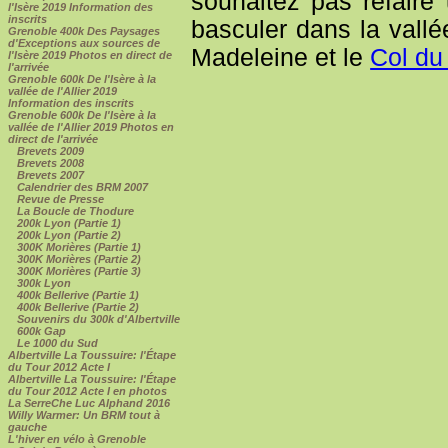
souhaitez pas refaire
l'Isère 2019 Information des
inscrits
basculer dans la vallé
Grenoble 400k Des Paysages
d'Exceptions aux sources de
Madeleine et le
Col du
l'Isère 2019 Photos en direct de
l'arrivée
Grenoble 600k De l'Isère à la
vallée de l'Allier 2019
Information des inscrits
Grenoble 600k De l'Isère à la
vallée de l'Allier 2019 Photos en
direct de l'arrivée
Brevets 2009
Brevets 2008
Brevets 2007
Calendrier des BRM 2007
Revue de Presse
La Boucle de Thodure
200k Lyon (Partie 1)
200k Lyon (Partie 2)
300K Morières (Partie 1)
300K Morières (Partie 2)
300K Morières (Partie 3)
300k Lyon
400k Bellerive (Partie 1)
400k Bellerive (Partie 2)
Souvenirs du 300k d'Albertville
600k Gap
Le 1000 du Sud
Albertville La Toussuire: l'Étape
du Tour 2012 Acte I
Albertville La Toussuire: l'Étape
du Tour 2012 Acte I en photos
La SerreChe Luc Alphand 2016
Willy Warmer: Un BRM tout à
gauche
L'hiver en vélo à Grenoble