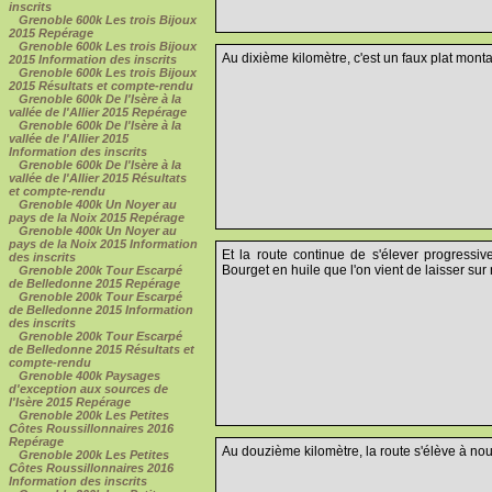
inscrits
Grenoble 600k Les trois Bijoux
2015 Repérage
Grenoble 600k Les trois Bijoux
Au dixième kilomètre, c'est un faux plat mon
2015 Information des inscrits
Grenoble 600k Les trois Bijoux
2015 Résultats et compte-rendu
Grenoble 600k De l'Isère à la
vallée de l'Allier 2015 Repérage
Grenoble 600k De l'Isère à la
vallée de l'Allier 2015
Information des inscrits
Grenoble 600k De l'Isère à la
vallée de l'Allier 2015 Résultats
et compte-rendu
Grenoble 400k Un Noyer au
pays de la Noix 2015 Repérage
Grenoble 400k Un Noyer au
pays de la Noix 2015 Information
Et la route continue de s'élever progressi
des inscrits
Bourget en huile que l'on vient de laisser sur
Grenoble 200k Tour Escarpé
de Belledonne 2015 Repérage
Grenoble 200k Tour Escarpé
de Belledonne 2015 Information
des inscrits
Grenoble 200k Tour Escarpé
de Belledonne 2015 Résultats et
compte-rendu
Grenoble 400k Paysages
d'exception aux sources de
l'Isère 2015 Repérage
Grenoble 200k Les Petites
Côtes Roussillonnaires 2016
Repérage
Au douzième kilomètre, la route s'élève à nou
Grenoble 200k Les Petites
Côtes Roussillonnaires 2016
Information des inscrits