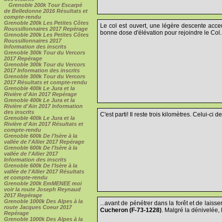
Grenoble 200k Tour Escarpé
de Belledonne 2016 Résultats et
compte-rendu
Grenoble 200k Les Petites Côtes
Le col est ouvert, une légère descente acceui
Roussillonnaires 2017 Repérage
bonne dose d'élévation pour rejoindre le Col..
Grenoble 200k Les Petites Côtes
Roussillonnaires 2017
Information des inscrits
Grenoble 300k Tour du Vercors
2017 Repérage
Grenoble 300k Tour du Vercors
2017 Information des inscrits
Grenoble 300k Tour du Vercors
2017 Résultats et compte-rendu
Grenoble 400k Le Jura et la
Rivière d'Ain 2017 Repérage
Grenoble 400k Le Jura et la
Rivière d'Ain 2017 Information
des inscrits
C'est parti! Il reste trois kilomètres. Celui-ci de
Grenoble 400k Le Jura et la
Rivière d'Ain 2017 Résultats et
compte-rendu
Grenoble 600k De l'Isère à la
vallée de l'Allier 2017 Repérage
Grenoble 600k De l'Isère à la
vallée de l'Allier 2017
Information des inscrits
Grenoble 600k De l'Isère à la
vallée de l'Allier 2017 Résultats
et compte-rendu
Grenoble 200k EmMENEE moi
voir la route Joseph Reynaud
2017 Repérage
Grenoble 1000k Des Alpes à la
...avant de pénétrer dans la forêt et de laiss
route Jacques Coeur 2017
Cucheron (F-73-1228)
. Malgré la dénivelée, 
Repérage
Grenoble 1000k Des Alpes à la