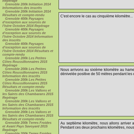
Repérage
Grenoble 200k Initiation 2014
Informations des inscrits
Grenoble 200k Initiation 2014
Résultats et compte-rendu
C'est encore le cas au cinquième kilomètre...
Grenoble 400k Paysages
d'exception aux sources de
l'Isère Octobre 2014 Repérage
Grenoble 400k Paysages
d'exception aux sources de
l'Isère Octobre 2014 Information
des inscrits
Grenoble 400k Paysages
d'exception aux sources de
l'Isère Octobre 2014 Résultats et
compte-rendu
Grenoble 200k Les Petites
Côtes Roussillonnaires 2015
Repérage
Grenoble 200k Les Petites
Nous arrivons au sixième kilomètre au hame
Côtes Roussillonnaires 2015
dénivelée positive de 50 mètres pendant les d
Information des inscrits
Grenoble 200k Les Petites
Côtes Roussillonnaires 2015
Résultats et compte-rendu
Grenoble 200k Les Vallons et
les Saints des Chambarans 2015
Repérage
Grenoble 200k Les Vallons et
les Saints des Chambarans 2015
Information des inscrits
Grenoble 200k Les Vallons et
les Saints des Chambarans 2015
Résultats et compte-rendu
Grenoble 200k Terres Froides
Au septième kilomètre, nous allons arrive
et Avant Pays Savoyard 2015
Pendant ces deux prochains kilomètres, nous 
Repérage
Grenoble 200k Terres Froides