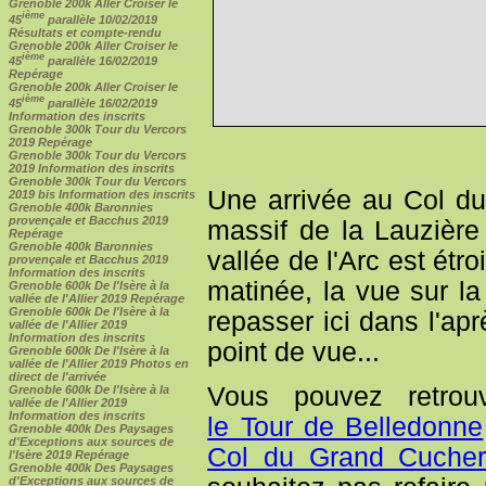
Grenoble 200k Aller Croiser le
ième
45
parallèle 10/02/2019
Résultats et compte-rendu
Grenoble 200k Aller Croiser le
ième
45
parallèle 16/02/2019
Repérage
Grenoble 200k Aller Croiser le
ième
45
parallèle 16/02/2019
Information des inscrits
Grenoble 300k Tour du Vercors
2019 Repérage
Grenoble 300k Tour du Vercors
2019 Information des inscrits
Grenoble 300k Tour du Vercors
Une arrivée au Col d
2019 bis Information des inscrits
Grenoble 400k Baronnies
provençale et Bacchus 2019
massif de la Lauzièr
Repérage
Grenoble 400k Baronnies
vallée de l'Arc est étro
provençale et Bacchus 2019
Information des inscrits
matinée, la vue sur la 
Grenoble 600k De l'Isère à la
vallée de l'Allier 2019 Repérage
Grenoble 600k De l'Isère à la
repasser ici dans l'ap
vallée de l'Allier 2019
Information des inscrits
point de vue...
Grenoble 600k De l'Isère à la
vallée de l'Allier 2019 Photos en
direct de l'arrivée
Vous pouvez retrou
Grenoble 600k De l'Isère à la
vallée de l'Allier 2019
Information des inscrits
le Tour de Belledonne
Grenoble 400k Des Paysages
d'Exceptions aux sources de
Col du Grand Cuche
l'Isère 2019 Repérage
Grenoble 400k Des Paysages
d'Exceptions aux sources de