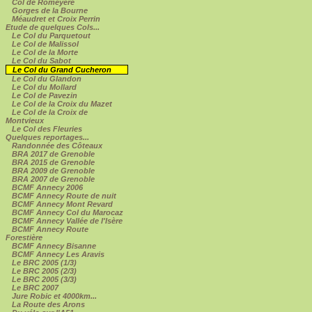
Col de Romeyère
Gorges de la Bourne
Méaudret et Croix Perrin
Etude de quelques Cols...
Le Col du Parquetout
Le Col de Malissol
Le Col de la Morte
Le Col du Sabot
Le Col du Grand Cucheron
Le Col du Glandon
Le Col du Mollard
Le Col de Pavezin
Le Col de la Croix du Mazet
Le Col de la Croix de
Montvieux
Le Col des Fleuries
Quelques reportages...
Randonnée des Côteaux
BRA 2017 de Grenoble
BRA 2015 de Grenoble
BRA 2009 de Grenoble
BRA 2007 de Grenoble
BCMF Annecy 2006
BCMF Annecy Route de nuit
BCMF Annecy Mont Revard
BCMF Annecy Col du Marocaz
BCMF Annecy Vallée de l'Isère
BCMF Annecy Route
Forestière
BCMF Annecy Bisanne
BCMF Annecy Les Aravis
Le BRC 2005 (1/3)
Le BRC 2005 (2/3)
Le BRC 2005 (3/3)
Le BRC 2007
Jure Robic et 4000km...
La Route des Arons