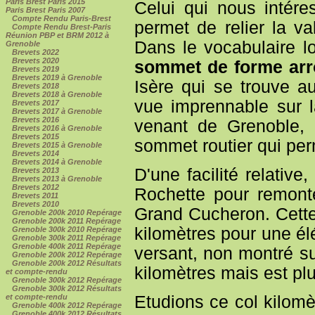
Paris Brest Paris 2015
Celui qui nous intér
Paris Brest Paris 2007
Compte Rendu Paris-Brest
permet de relier la v
Compte Rendu Brest-Paris
Réunion PBP et BRM 2012 à
Dans le vocabulaire l
Grenoble
Brevets 2022
Brevets 2020
sommet de forme arr
Brevets 2019
Brevets 2019 à Grenoble
Isère qui se trouve a
Brevets 2018
Brevets 2018 à Grenoble
vue imprennable sur l
Brevets 2017
Brevets 2017 à Grenoble
Brevets 2016
venant de Grenoble, 
Brevets 2016 à Grenoble
Brevets 2015
sommet routier qui per
Brevets 2015 à Grenoble
Brevets 2014
Brevets 2014 à Grenoble
D'une facilité relative
Brevets 2013
Brevets 2013 à Grenoble
Brevets 2012
Rochette pour remonte
Brevets 2011
Brevets 2010
Grand Cucheron. Cette
Grenoble 200k 2010 Repérage
Grenoble 200k 2011 Repérage
kilomètres pour une él
Grenoble 300k 2010 Repérage
Grenoble 300k 2011 Repérage
Grenoble 400k 2011 Repérage
versant, non montré s
Grenoble 200k 2012 Repérage
Grenoble 200k 2012 Résultats
kilomètres mais est plu
et compte-rendu
Grenoble 300k 2012 Repérage
Grenoble 300k 2012 Résultats
Etudions ce col kilomè
et compte-rendu
Grenoble 400k 2012 Repérage
Grenoble 400k 2012 Résultats