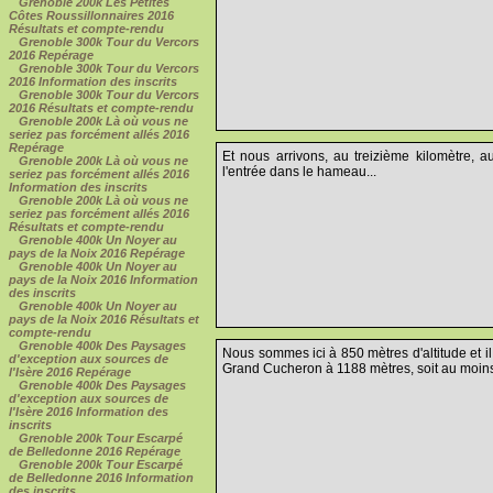
Grenoble 200k Les Petites
Côtes Roussillonnaires 2016
Résultats et compte-rendu
Grenoble 300k Tour du Vercors
2016 Repérage
Grenoble 300k Tour du Vercors
2016 Information des inscrits
Grenoble 300k Tour du Vercors
2016 Résultats et compte-rendu
Grenoble 200k Là où vous ne
seriez pas forcément allés 2016
Repérage
Et nous arrivons, au treizième kilomètre,
Grenoble 200k Là où vous ne
l'entrée dans le hameau...
seriez pas forcément allés 2016
Information des inscrits
Grenoble 200k Là où vous ne
seriez pas forcément allés 2016
Résultats et compte-rendu
Grenoble 400k Un Noyer au
pays de la Noix 2016 Repérage
Grenoble 400k Un Noyer au
pays de la Noix 2016 Information
des inscrits
Grenoble 400k Un Noyer au
pays de la Noix 2016 Résultats et
compte-rendu
Grenoble 400k Des Paysages
Nous sommes ici à 850 mètres d'altitude et il
d'exception aux sources de
Grand Cucheron à 1188 mètres, soit au moins 
l'Isère 2016 Repérage
Grenoble 400k Des Paysages
d'exception aux sources de
l'Isère 2016 Information des
inscrits
Grenoble 200k Tour Escarpé
de Belledonne 2016 Repérage
Grenoble 200k Tour Escarpé
de Belledonne 2016 Information
des inscrits