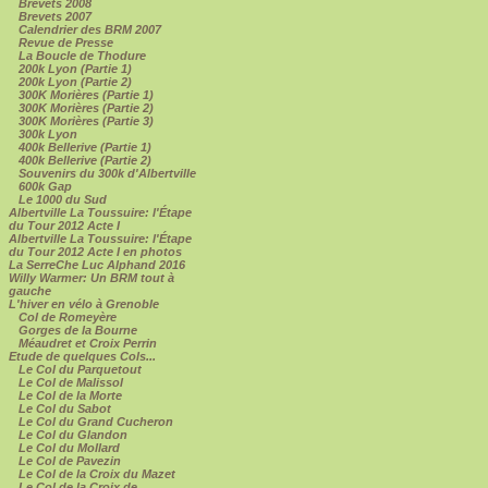
Brevets 2008
Brevets 2007
Calendrier des BRM 2007
Revue de Presse
La Boucle de Thodure
200k Lyon (Partie 1)
200k Lyon (Partie 2)
300K Morières (Partie 1)
300K Morières (Partie 2)
300K Morières (Partie 3)
300k Lyon
400k Bellerive (Partie 1)
400k Bellerive (Partie 2)
Souvenirs du 300k d'Albertville
600k Gap
Le 1000 du Sud
Albertville La Toussuire: l'Étape
du Tour 2012 Acte I
Albertville La Toussuire: l'Étape
du Tour 2012 Acte I en photos
La SerreChe Luc Alphand 2016
Willy Warmer: Un BRM tout à
gauche
L'hiver en vélo à Grenoble
Col de Romeyère
Gorges de la Bourne
Méaudret et Croix Perrin
Etude de quelques Cols...
Le Col du Parquetout
Le Col de Malissol
Le Col de la Morte
Le Col du Sabot
Le Col du Grand Cucheron
Le Col du Glandon
Le Col du Mollard
Le Col de Pavezin
Le Col de la Croix du Mazet
Le Col de la Croix de