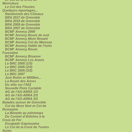
Montvieux
Le Col des Fleuries
Quelques reportages...
Randonnée des Côteaux
BRA 2017 de Grenoble
BRA 2015 de Grenoble
BRA 2009 de Grenoble
BRA 2007 de Grenoble
BCMF Annecy 2006
BCMF Annecy Route de nuit
BCMF Annecy Mont Revard
BCMF Annecy Col du Marocaz
BCMF Annecy Vallée de l'Isère
BCMF Annecy Route
Forestière
BCMF Annecy Bisanne
BCMF Annecy Les Aravis
Le BRC 2005 (1/3)
Le BRC 2005 (2/3)
Le BRC 2005 (3/3)
Le BRC 2007
Jure Robic et 4000km...
La Route des Arons
Du vélo sur l'A51
Nouvelle Piste Cyclable
AG de l'AS-ARRA 1/3
AG de l'AS-ARRA 2/3
AG de l'AS-ARRA 3/3
Balades autour de Grenoble
Col du Mont Noir et Col de
Romeyère
La Bérarde au printemps
Du Cormet d'Arêches à la
Croix de Fer
Escapade Gapençaise
Le Col de la Croix de Toutes
Aures