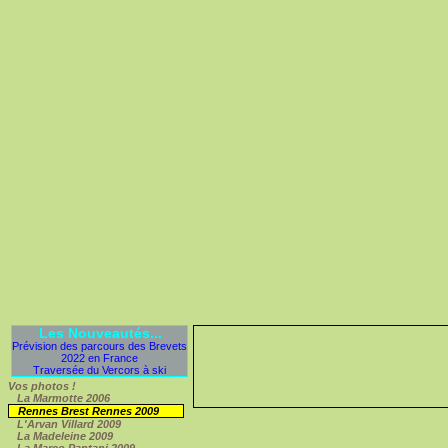
Les Nouveautés...
Prévision des parcours des Brevets
2022 en France
Traversée du Vercors à ski
Vos photos !
La Marmotte 2006
Rennes Brest Rennes 2009
L'Arvan Villard 2009
La Madeleine 2009