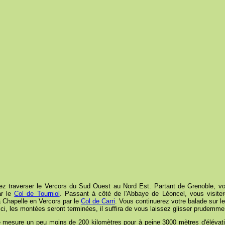
ez traverser le Vercors du Sud Ouest au Nord Est. Partant de Grenoble, vou
ar le
Col de Tourniol
. Passant à côté de l'Abbaye de Léoncel, vous visite
a Chapelle en Vercors par le
Col de Carri
. Vous continuerez votre balade sur l
 ici, les montées seront terminées, il suffira de vous laissez glisser prudem
lle mesure un peu moins de 200 kilomètres pour à peine 3000 mètres d'élévation