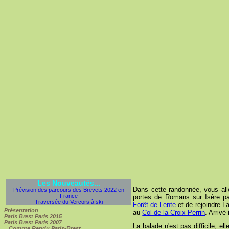
Les Nouveautés...
Dans cette randonnée, vous all
Prévision des parcours des Brevets 2022 en
France
portes de Romans sur Isère p
Traversée du Vercors à ski
Forêt de Lente
et de rejoindre L
Présentation
au
Col de la Croix Perrin
. Arrivé
Paris Brest Paris 2015
Paris Brest Paris 2007
La balade n'est pas difficile, e
Compte Rendu Paris-Brest