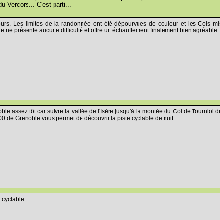
du Vercors... C'est parti...
rcours. Les limites de la randonnée ont été dépourvues de couleur et les Cols
sère ne présente aucune difficulté et offre un échauffement finalement bien agréable..
noble assez tôt car suivre la vallée de l'Isère jusqu'à la montée du Col de Tournio
00 de Grenoble vous permet de découvrir la piste cyclable de nuit...
 cyclable...