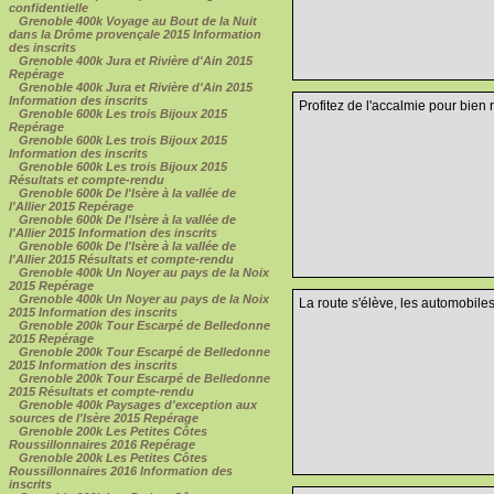
confidentielle
Grenoble 400k Voyage au Bout de la Nuit
dans la Drôme provençale 2015 Information
des inscrits
Grenoble 400k Jura et Rivière d'Ain 2015
Repérage
Grenoble 400k Jura et Rivière d'Ain 2015
Information des inscrits
Profitez de l'accalmie pour bien ro
Grenoble 600k Les trois Bijoux 2015
Repérage
Grenoble 600k Les trois Bijoux 2015
Information des inscrits
Grenoble 600k Les trois Bijoux 2015
Résultats et compte-rendu
Grenoble 600k De l'Isère à la vallée de
l'Allier 2015 Repérage
Grenoble 600k De l'Isère à la vallée de
l'Allier 2015 Information des inscrits
Grenoble 600k De l'Isère à la vallée de
l'Allier 2015 Résultats et compte-rendu
Grenoble 400k Un Noyer au pays de la Noix
2015 Repérage
Grenoble 400k Un Noyer au pays de la Noix
La route s'élève, les automobile
2015 Information des inscrits
Grenoble 200k Tour Escarpé de Belledonne
2015 Repérage
Grenoble 200k Tour Escarpé de Belledonne
2015 Information des inscrits
Grenoble 200k Tour Escarpé de Belledonne
2015 Résultats et compte-rendu
Grenoble 400k Paysages d'exception aux
sources de l'Isère 2015 Repérage
Grenoble 200k Les Petites Côtes
Roussillonnaires 2016 Repérage
Grenoble 200k Les Petites Côtes
Roussillonnaires 2016 Information des
inscrits