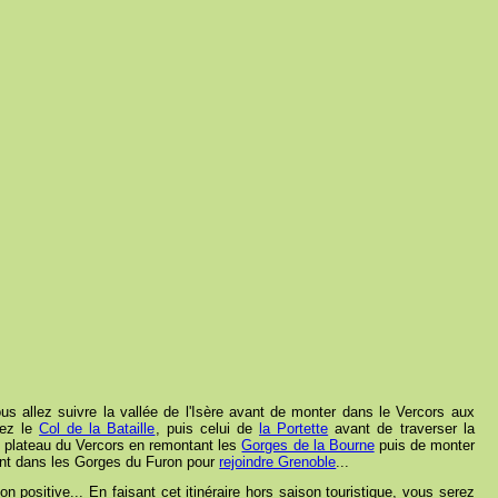
s allez suivre la vallée de l'Isère avant de monter dans le Vercors aux
rez le
Col de la Bataille
, puis celui de
la Portette
avant de traverser la
e plateau du Vercors en remontant les
Gorges de la Bourne
puis de monter
ment dans les Gorges du Furon pour
rejoindre Grenoble
...
 positive... En faisant cet itinéraire hors saison touristique, vous serez