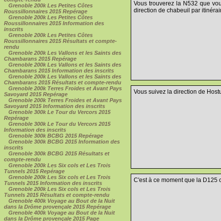
Vous trouverez la N532 que vous
Grenoble 200k Les Petites Côtes
direction de chabeuil par itinérair
Roussillonnaires 2015 Repérage
Grenoble 200k Les Petites Côtes
Roussillonnaires 2015 Information des
inscrits
Grenoble 200k Les Petites Côtes
Roussillonnaires 2015 Résultats et compte-
rendu
Grenoble 200k Les Vallons et les Saints des
Chambarans 2015 Repérage
Grenoble 200k Les Vallons et les Saints des
Chambarans 2015 Information des inscrits
Grenoble 200k Les Vallons et les Saints des
Chambarans 2015 Résultats et compte-rendu
Grenoble 200k Terres Froides et Avant Pays
Vous suivez la direction de Hostu
Savoyard 2015 Repérage
Grenoble 200k Terres Froides et Avant Pays
Savoyard 2015 Information des inscrits
Grenoble 300k Le Tour du Vercors 2015
Repérage
Grenoble 300k Le Tour du Vercors 2015
Information des inscrits
Grenoble 300k BCBG 2015 Repérage
Grenoble 300k BCBG 2015 Information des
inscrits
Grenoble 300k BCBG 2015 Résultats et
compte-rendu
Grenoble 200k Les Six cols et Les Trois
Tunnels 2015 Repérage
Grenoble 200k Les Six cols et Les Trois
C'est à ce moment que la D125 co
Tunnels 2015 Information des inscrits
Grenoble 200k Les Six cols et Les Trois
Tunnels 2015 Résultats et compte-rendu
Grenoble 400k Voyage au Bout de la Nuit
dans la Drôme provençale 2015 Repérage
Grenoble 400k Voyage au Bout de la Nuit
dans la Drôme provençale 2015 Page