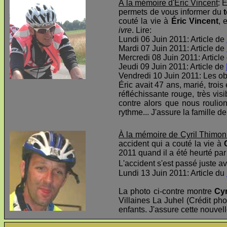
À la mémoire d'Éric Vincent
: 
permets de vous informer du
t
couté la vie à
Éric Vincent
, 
ivre
. Lire:
Lundi 06 Juin 2011: Article de
Mardi 07 Juin 2011: Article de
Mercredi 08 Juin 2011: Article
Jeudi 09 Juin 2011: Article de
Vendredi 10 Juin 2011: Les o
Éric avait 47 ans, marié, troi
réfléchissante rouge, très visi
contre alors que nous roulio
rythme... J'assure la famille d
À la mémoire de Cyril Thimon
accident qui a couté la vie à
2011 quand il a été heurté par 
L'accident s'est passé juste av
Lundi 13 Juin 2011: Article du
La photo ci-contre montre
Cyr
Villaines La Juhel (Crédit pho
enfants. J'assure cette nouvel