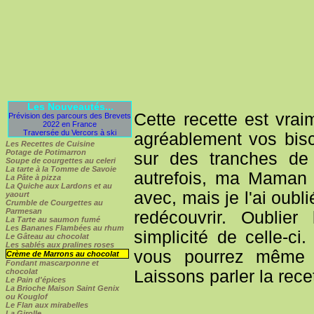
Les Nouveautés...
Cette recette est vrai
Prévision des parcours des Brevets
2022 en France
Traversée du Vercors à ski
agréablement vos bisc
Les Recettes de Cuisine
Potage de Potimarron
sur des tranches de 
Soupe de courgettes au celeri
La tarte à la Tomme de Savoie
autrefois, ma Maman a
La Pâte à pizza
La Quiche aux Lardons et au
avec, mais je l'ai oubl
yaourt
Crumble de Courgettes au
Parmesan
redécouvrir. Oublier
La Tarte au saumon fumé
Les Bananes Flambées au rhum
simplicité de celle-c
Le Gâteau au chocolat
Les sablés aux pralines roses
vous pourrez même y
Crème de Marrons au chocolat
Fondant mascarponne et
Laissons parler la recet
chocolat
Le Pain d'épices
La Brioche Maison Saint Genix
ou Kouglof
Le Flan aux mirabelles
La Girolle