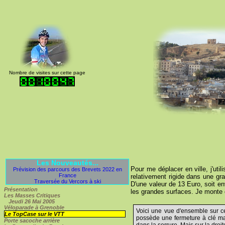
Nombre de visites sur cette page
Les Nouveautés...
Pour me déplacer en ville, j'util
Prévision des parcours des Brevets 2022 en
France
relativement rigide dans une g
Traversée du Vercors à ski
D'une valeur de 13 Euro, soit env
Présentation
les grandes surfaces. Je monte d
Les Masses Critiques
Jeudi 26 Mai 2005
Véloparade à Grenoble
Voici une vue d'ensemble sur ce
Le TopCase sur le VTT
possède une fermeture à clé mais 
Porte sacoche arrière
dans la serrure. Mais sur la droi