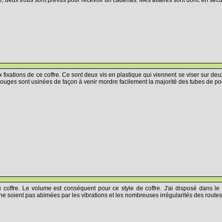
fixations de ce coffre. Ce sont deux vis en plastique qui viennent se viser sur deu
es rouges sont usinées de façon à venir mordre facilement la majorité des tubes de po
u coffre. Le volume est conséquent pour ce style de coffre. J'ai disposé dans l
e soient pas abimées par les vibrations et les nombreuses irrégularités des routes.