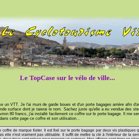
Le TopCase sur le vélo de ville...
ise un VTT. Je l'ai muni de garde boues et d'un porte bagages arrière afin d'avo
rande surface dont je taierai le nom. Sachez juste qu'elle a eu vendue des
iron 80 francs, j'ai installé facilement ce coffre sur le porte bagage. Il me 
ans cette page ce coffre et son utilisation...
 coffre de marque Keter. Il est fixé sur le porte bagage par deux vis plastiques q
elle n'est vraiment pas utilisable. Il suffit de mettre la clé à l'intérieur de la ser
te, deux trous sont prévus pour recevoir un cadenas. Mes affaires sont donc en sécur