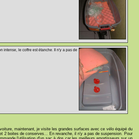
intense, le coffre est étanche. Il n'y a pas de
n voiture, maintenant, je visite les grandes surfaces avec ce vélo équipé du
T et 2 boites de conserves... En revanche, il n'y a pas de suspension. Pour
ecommande l'utilisation d'un sac à dos car les meilleurs amortisseurs sur un