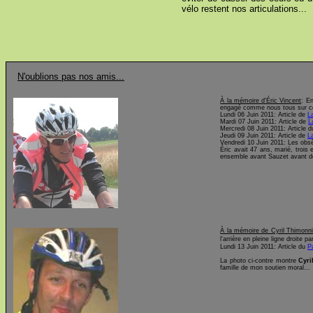
vélo restent nos articulations...
N'oublions pas nos amis...
À la mémoire d'Éric Vincent
: E
engagé comme nous tous sur ce
Lundi 06 Juin 2011: Article de
L
Mardi 07 Juin 2011: Article de
L
Mercredi 08 Juin 2011: Article 
Jeudi 09 Juin 2011: Article de
L
Vendredi 10 Juin 2011: Les obs
Éric avait 47 ans, marié, trois
ensemble avant Sauzet avant de 
À la mémoire de Cyril Thimonni
l'arrière en pleine ligne droite 
Lundi 13 Juin 2011: Article du
P
La photo ci-contre montre
Cyri
famille de mon soutien moral...