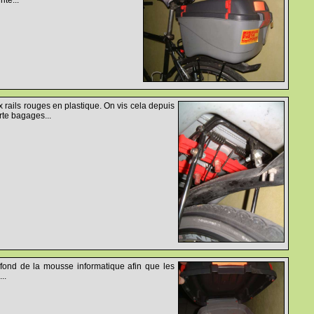
x rails rouges en plastique. On vis cela depuis
rte bagages...
e fond de la mousse informatique afin que les
..