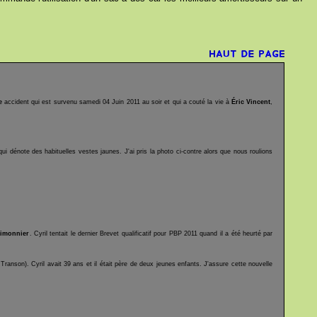
e
accident qui est survenu samedi 04 Juin 2011 au soir et qui a couté la vie à
Éric Vincent
,
ui dénote des habituelles vestes jaunes. J'ai pris la photo ci-contre alors que nous roulions
himonnier
. Cyril tentait le dernier Brevet qualificatif pour PBP 2011 quand il a été heurté par
ranson). Cyril avait 39 ans et il était père de deux jeunes enfants. J'assure cette nouvelle