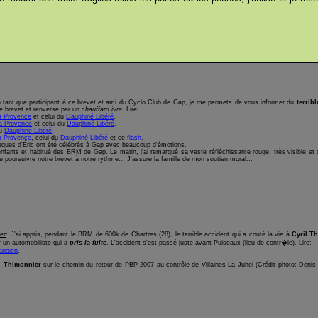
n tant que participant à ce brevet et ami du Cyclo Club de Gap, je me permets de vous informer du
terribl
 brevet et renversé par un
chauffard ivre
. Lire:
a Provence
et celui du
Dauphiné Libéré
.
a Provence
et celui du
Dauphiné Libéré
.
du
Dauphiné Libéré
.
a Provence
, celui du
Dauphiné Libéré
et ce
flash
.
èques d'Éric ont été célébrés à Gap avec beaucoup d'émotions.
 enfants et habitué des BRM de Gap. Le matin, j'ai remarqué sa veste réfléchissante rouge, très visible et q
poursuivre notre brevet à notre rythme... J'assure la famille de mon soutien moral...
er
: J'ai appris, pendant le BRM de 600k de Chartres (28), le terrible accident qui a couté la vie à
Cyril T
par un automobiliste qui a
pris la fuite
. L'accident s'est passé juste avant Puiseaux (lieu de contr�le). Lire:
arisien
.
l Thimonnier
sur le chemin du retour de PBP 2007 au contrôle de Villaines La Juhel (Crédit photo: Denis T