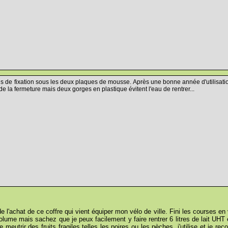
is de fixation sous les deux plaques de mousse. Après une bonne année d'utilisation 
de la fermeture mais deux gorges en plastique évitent l'eau de rentrer...
de l'achat de ce coffre qui vient équiper mon vélo de ville. Fini les courses e
 volume mais sachez que je peux facilement y faire rentrer 6 litres de lait UH
meutrir des fruits fragiles telles les poires ou les pèches, j'utilise et je r