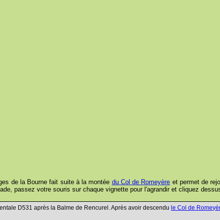
es de la Bourne fait suite à la montée
du Col de Romeyère
et permet de rejo
lade, passez votre souris sur chaque vignette pour l'agrandir et cliquez dessus
ementale D531 après la Balme de Rencurel. Après avoir descendu
le Col de Romeyè