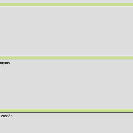
laçons...
 cassés...