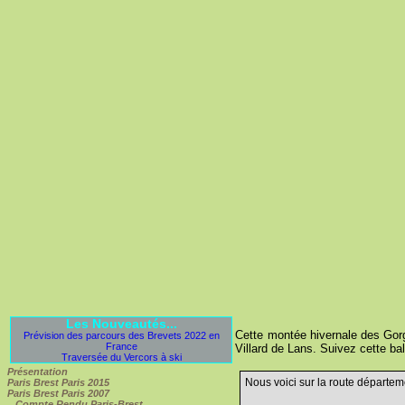
Les Nouveautés...
Cette montée hivernale des Gorg
Prévision des parcours des Brevets 2022 en
France
Villard de Lans. Suivez cette ba
Traversée du Vercors à ski
Présentation
Nous voici sur la route départ
Paris Brest Paris 2015
Paris Brest Paris 2007
Compte Rendu Paris-Brest