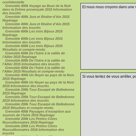
confidentielle
Grenoble 400k Voyage au Bout de la Nuit
Et nous nous croyons dans une vé
dans la Drôme provençale 2015 Information
des inscrits
Grenoble 400k Jura et Rivière d'Ain 2015
Repérage
Grenoble 400k Jura et Rivière d'Ain 2015
Information des inscrits
Grenoble 600k Les trois Bijoux 2015
Repérage
Grenoble 600k Les trois Bijoux 2015
Information des inscrits
Grenoble 600k Les trois Bijoux 2015
Résultats et compte-rendu
Grenoble 600k De l'Isère à la vallée de
l'Allier 2015 Repérage
Grenoble 600k De l'Isère à la vallée de
l'Allier 2015 Information des inscrits
Grenoble 600k De l'Isère à la vallée de
l'Allier 2015 Résultats et compte-rendu
Grenoble 400k Un Noyer au pays de la Noix
Si vous tentez de vous arrêter, p
2015 Repérage
Grenoble 400k Un Noyer au pays de la Noix
2015 Information des inscrits
Grenoble 200k Tour Escarpé de Belledonne
2015 Repérage
Grenoble 200k Tour Escarpé de Belledonne
2015 Information des inscrits
Grenoble 200k Tour Escarpé de Belledonne
2015 Résultats et compte-rendu
Grenoble 400k Paysages d'exception aux
sources de l'Isère 2015 Repérage
Grenoble 200k Les Petites Côtes
Roussillonnaires 2016 Repérage
Grenoble 200k Les Petites Côtes
Roussillonnaires 2016 Information des
inscrits