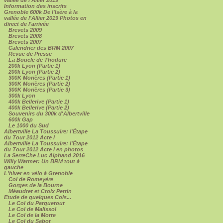
Information des inscrits
Grenoble 600k De l'Isère à la
vallée de l'Allier 2019 Photos en
direct de l'arrivée
Brevets 2009
Brevets 2008
Brevets 2007
Calendrier des BRM 2007
Revue de Presse
La Boucle de Thodure
200k Lyon (Partie 1)
200k Lyon (Partie 2)
300K Morières (Partie 1)
300K Morières (Partie 2)
300K Morières (Partie 3)
300k Lyon
400k Bellerive (Partie 1)
400k Bellerive (Partie 2)
Souvenirs du 300k d'Albertville
600k Gap
Le 1000 du Sud
Albertville La Toussuire: l'Étape
du Tour 2012 Acte I
Albertville La Toussuire: l'Étape
du Tour 2012 Acte I en photos
La SerreChe Luc Alphand 2016
Willy Warmer: Un BRM tout à
gauche
L'hiver en vélo à Grenoble
Col de Romeyère
Gorges de la Bourne
Méaudret et Croix Perrin
Etude de quelques Cols...
Le Col du Parquetout
Le Col de Malissol
Le Col de la Morte
Le Col du Sabot