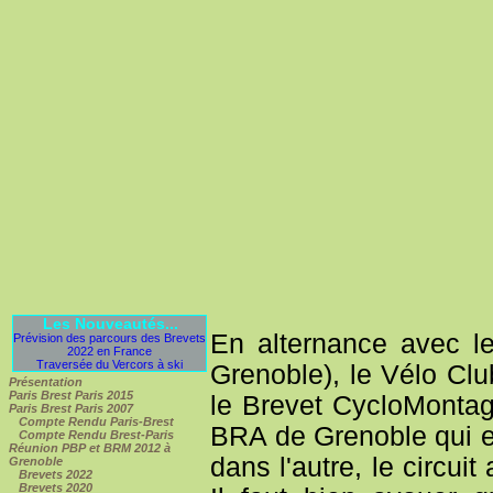
Les Nouveautés...
En alternance avec 
Prévision des parcours des Brevets
2022 en France
Traversée du Vercors à ski
Grenoble), le Vélo Cl
Présentation
Paris Brest Paris 2015
le Brevet CycloMontag
Paris Brest Paris 2007
Compte Rendu Paris-Brest
BRA de Grenoble qui 
Compte Rendu Brest-Paris
Réunion PBP et BRM 2012 à
dans l'autre, le circu
Grenoble
Brevets 2022
Brevets 2020