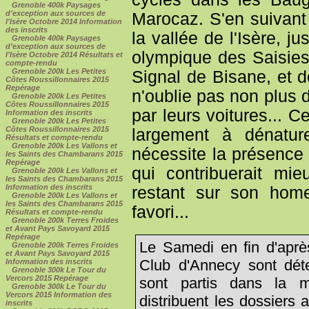
Grenoble 400k Paysages
d'exception aux sources de
Marocaz. S'en suivant
l'Isère Octobre 2014 Information
des inscrits
la vallée de l'Isère, j
Grenoble 400k Paysages
d'exception aux sources de
olympique des Saisies 
l'Isère Octobre 2014 Résultats et
compte-rendu
Grenoble 200k Les Petites
Signal de Bisane, et d
Côtes Roussillonnaires 2015
Repérage
n'oublie pas non plus 
Grenoble 200k Les Petites
Côtes Roussillonnaires 2015
par leurs voitures... 
Information des inscrits
Grenoble 200k Les Petites
Côtes Roussillonnaires 2015
largement à dénature
Résultats et compte-rendu
Grenoble 200k Les Vallons et
nécessite la présence 
les Saints des Chambarans 2015
Repérage
qui contribuerait mi
Grenoble 200k Les Vallons et
les Saints des Chambarans 2015
Information des inscrits
restant sur son hom
Grenoble 200k Les Vallons et
les Saints des Chambarans 2015
favori...
Résultats et compte-rendu
Grenoble 200k Terres Froides
et Avant Pays Savoyard 2015
Repérage
Le Samedi en fin d'aprè
Grenoble 200k Terres Froides
et Avant Pays Savoyard 2015
Club d'Annecy sont déte
Information des inscrits
Grenoble 300k Le Tour du
Vercors 2015 Repérage
sont partis dans la m
Grenoble 300k Le Tour du
Vercors 2015 Information des
distribuent les dossiers
inscrits