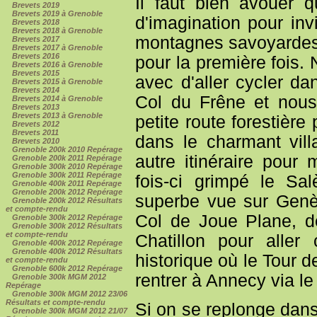
Il faut bien avouer
Brevets 2019
Brevets 2019 à Grenoble
d'imagination pour inv
Brevets 2018
Brevets 2018 à Grenoble
montagnes savoyardes.
Brevets 2017
Brevets 2017 à Grenoble
Brevets 2016
pour la première fois
Brevets 2016 à Grenoble
Brevets 2015
avec d'aller cycler da
Brevets 2015 à Grenoble
Brevets 2014
Col du Frêne et nous
Brevets 2014 à Grenoble
Brevets 2013
Brevets 2013 à Grenoble
petite route forestière
Brevets 2012
Brevets 2011
dans le charmant vill
Brevets 2010
Grenoble 200k 2010 Repérage
autre itinéraire pour
Grenoble 200k 2011 Repérage
Grenoble 300k 2010 Repérage
Grenoble 300k 2011 Repérage
fois-ci grimpé le Sa
Grenoble 400k 2011 Repérage
Grenoble 200k 2012 Repérage
superbe vue sur Genèv
Grenoble 200k 2012 Résultats
et compte-rendu
Col de Joue Plane, d
Grenoble 300k 2012 Repérage
Grenoble 300k 2012 Résultats
et compte-rendu
Chatillon pour alle
Grenoble 400k 2012 Repérage
Grenoble 400k 2012 Résultats
historique où le Tour de
et compte-rendu
Grenoble 600k 2012 Repérage
rentrer à Annecy via le
Grenoble 300k MGM 2012
Repérage
Grenoble 300k MGM 2012 23/06
Résultats et compte-rendu
Si on se replonge dans
Grenoble 300k MGM 2012 21/07