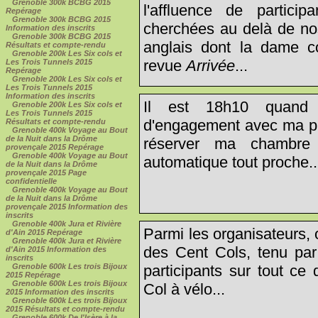
Grenoble 300k BCBG 2015
l'affluence de partici
Repérage
Grenoble 300k BCBG 2015
cherchées au delà de no
Information des inscrits
Grenoble 300k BCBG 2015
anglais dont la dame c
Résultats et compte-rendu
Grenoble 200k Les Six cols et
revue
Arrivée
...
Les Trois Tunnels 2015
Repérage
Grenoble 200k Les Six cols et
Les Trois Tunnels 2015
Information des inscrits
Il est 18h10 quand 
Grenoble 200k Les Six cols et
Les Trois Tunnels 2015
d'engagement avec ma pl
Résultats et compte-rendu
Grenoble 400k Voyage au Bout
de la Nuit dans la Drôme
réserver ma chambre
provençale 2015 Repérage
Grenoble 400k Voyage au Bout
automatique tout proche..
de la Nuit dans la Drôme
provençale 2015 Page
confidentielle
Grenoble 400k Voyage au Bout
de la Nuit dans la Drôme
provençale 2015 Information des
inscrits
Grenoble 400k Jura et Rivière
Parmi les organisateurs,
d'Ain 2015 Repérage
Grenoble 400k Jura et Rivière
des Cent Cols, tenu par
d'Ain 2015 Information des
inscrits
participants sur tout ce 
Grenoble 600k Les trois Bijoux
2015 Repérage
Grenoble 600k Les trois Bijoux
Col à vélo...
2015 Information des inscrits
Grenoble 600k Les trois Bijoux
2015 Résultats et compte-rendu
Grenoble 600k De l'Isère à la