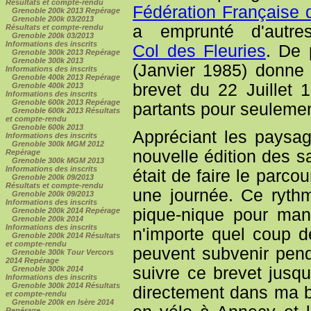
Résultats et compte-rendu
Fédération Française 
Grenoble 200k 2013 Repérage
Grenoble 200k 03/2013
a emprunté d'autre
Résultats et compte-rendu
Grenoble 200k 03/2013
Informations des inscrits
Col des Fleuries
. De 
Grenoble 300k 2013 Repérage
Grenoble 300k 2013
(Janvier 1985) donne l
Informations des inscrits
Grenoble 400k 2013 Repérage
brevet du 22 Juillet 
Grenoble 400k 2013
Informations des inscrits
Grenoble 600k 2013 Repérage
partants pour seulemen
Grenoble 600k 2013 Résultats
et compte-rendu
Grenoble 600k 2013
Appréciant les paysage
Informations des inscrits
Grenoble 300k MGM 2012
nouvelle édition des s
Repérage
Grenoble 300k MGM 2013
Informations des inscrits
était de faire le parc
Grenoble 200k 09/2013
Résultats et compte-rendu
une journée. Ce ryth
Grenoble 200k 09/2013
Informations des inscrits
pique-nique pour ma
Grenoble 200k 2014 Repérage
Grenoble 200k 2014
Informations des inscrits
n'importe quel coup de
Grenoble 200k 2014 Résultats
et compte-rendu
peuvent subvenir pend
Grenoble 300k Tour Vercors
2014 Repérage
suivre ce brevet jusqu
Grenoble 300k 2014
Informations des inscrits
Grenoble 300k 2014 Résultats
directement dans ma be
et compte-rendu
Grenoble 200k en Isère 2014
Repérage