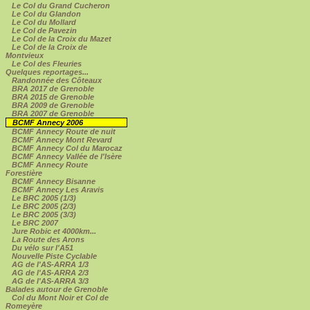
Le Col du Grand Cucheron
Le Col du Glandon
Le Col du Mollard
Le Col de Pavezin
Le Col de la Croix du Mazet
Le Col de la Croix de
Montvieux
Le Col des Fleuries
Quelques reportages...
Randonnée des Côteaux
BRA 2017 de Grenoble
BRA 2015 de Grenoble
BRA 2009 de Grenoble
BRA 2007 de Grenoble
BCMF Annecy 2006
BCMF Annecy Route de nuit
BCMF Annecy Mont Revard
BCMF Annecy Col du Marocaz
BCMF Annecy Vallée de l'Isère
BCMF Annecy Route
Forestière
BCMF Annecy Bisanne
BCMF Annecy Les Aravis
Le BRC 2005 (1/3)
Le BRC 2005 (2/3)
Le BRC 2005 (3/3)
Le BRC 2007
Jure Robic et 4000km...
La Route des Arons
Du vélo sur l'A51
Nouvelle Piste Cyclable
AG de l'AS-ARRA 1/3
AG de l'AS-ARRA 2/3
AG de l'AS-ARRA 3/3
Balades autour de Grenoble
Col du Mont Noir et Col de
Romeyère