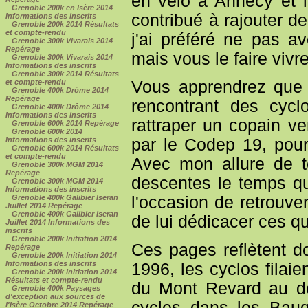
en vélo à Annecy et le
Grenoble 200k en Isère 2014
contribué à rajouter d
Informations des inscrits
Grenoble 200k 2014 Résultats
et compte-rendu
j'ai préféré ne pas 
Grenoble 300k Vivarais 2014
Repérage
mais vous le faire viv
Grenoble 300k Vivarais 2014
Informations des inscrits
Grenoble 300k 2014 Résultats
et compte-rendu
Vous apprendrez que 
Grenoble 400k Drôme 2014
Repérage
rencontrant des cyc
Grenoble 400k Drôme 2014
Informations des inscrits
rattraper un copain v
Grenoble 600k 2014 Repérage
Grenoble 600k 2014
Informations des inscrits
par le Codep 19, pour
Grenoble 600k 2014 Résultats
et compte-rendu
Avec mon allure de to
Grenoble 300k MGM 2014
Repérage
descentes le temps qu
Grenoble 300k MGM 2014
Informations des inscrits
Grenoble 400k Galibier Iseran
l'occasion de retrouver
Juillet 2014 Repérage
Grenoble 400k Galibier Iseran
de lui dédicacer ces q
Juillet 2014 Informations des
inscrits
Grenoble 200k Initiation 2014
Ces pages reflètent d
Repérage
Grenoble 200k Initiation 2014
Informations des inscrits
1996, les cyclos filaie
Grenoble 200k Initiation 2014
Résultats et compte-rendu
du Mont Revard au de
Grenoble 400k Paysages
d'exception aux sources de
cycles dans les Baug
l'Isère Octobre 2014 Repérage