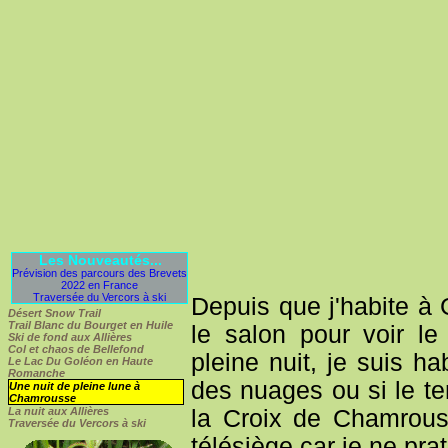
Les Nouveautés...
Prévision des parcours des Brevets
2022 en France
Traversée du Vercors à ski
Depuis que j'habite à
Désert Snow Trail
Trail Blanc du Bourget en Huile
le salon pour voir l
Ski de fond aux Allières
Col et chaos de Bellefond
pleine nuit, je suis ha
Le Lac Du Goléon en Haute
Romanche
des nuages ou si le t
Une nuit de pleine lune à
Chamrousse
la Croix de Chamrous
La nuit aux Allières
Traversée du Vercors à ski
télésiège car je ne prat