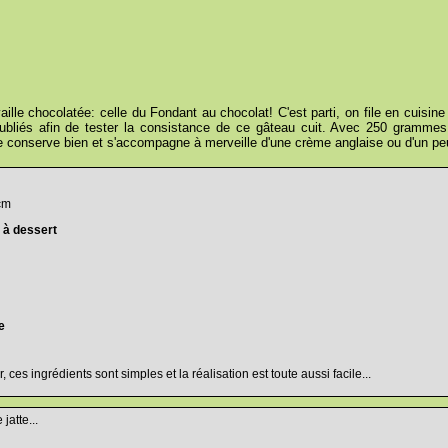
ille chocolatée: celle du Fondant au chocolat! C'est parti, on file en cuisine
oubliés afin de tester la consistance de ce gâteau cuit. Avec 250 grammes
se conserve bien et s'accompagne à merveille d'une crème anglaise ou d'un peu
cm
r à dessert
e
es ingrédients sont simples et la réalisation est toute aussi facile...
atte...