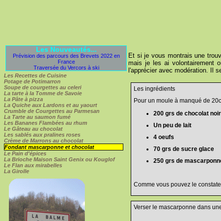
Les Nouveautés...
Et si je vous montrais une trouva
Prévision des parcours des Brevets 2022 en
France
mais je les ai volontairement 
Traversée du Vercors à ski
l'apprécier avec modération. Il 
Les Recettes de Cuisine
Potage de Potimarron
Soupe de courgettes au celeri
Les ingrédients
La tarte à la Tomme de Savoie
La Pâte à pizza
Pour un moule à manqué de 20
La Quiche aux Lardons et au yaourt
Crumble de Courgettes au Parmesan
200 grs de chocolat noi
La Tarte au saumon fumé
Les Bananes Flambées au rhum
Un peu de lait
Le Gâteau au chocolat
Les sablés aux pralines roses
4 oeufs
Crème de Marrons au chocolat
Fondant mascarponne et chocolat
70 grs de sucre glace
Le Pain d'épices
La Brioche Maison Saint Genix ou Kouglof
250 grs de mascarponn
Le Flan aux mirabelles
La Girolle
Comme vous pouvez le constater, c
Verser le mascarponne dans une j