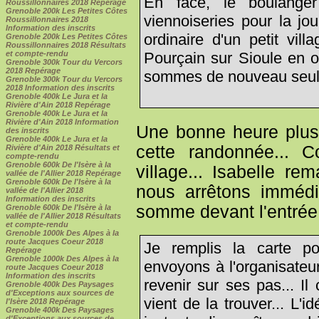
En face, le boulange
Roussillonnaires 2018 Repérage
Grenoble 200k Les Petites Côtes
viennoiseries pour la j
Roussillonnaires 2018
Information des inscrits
ordinaire d'un petit vil
Grenoble 200k Les Petites Côtes
Roussillonnaires 2018 Résultats
Pourçain sur Sioule en o
et compte-rendu
Grenoble 300k Tour du Vercors
2018 Repérage
sommes de nouveau seuls
Grenoble 300k Tour du Vercors
2018 Information des inscrits
Grenoble 400k Le Jura et la
Rivière d'Ain 2018 Repérage
Grenoble 400k Le Jura et la
Rivière d'Ain 2018 Information
Une bonne heure plus 
des inscrits
Grenoble 400k Le Jura et la
cette randonnée... C
Rivière d'Ain 2018 Résultats et
compte-rendu
Grenoble 600k De l'Isère à la
village... Isabelle r
vallée de l'Allier 2018 Repérage
Grenoble 600k De l'Isère à la
nous arrêtons imméd
vallée de l'Allier 2018
Information des inscrits
somme devant l'entrée 
Grenoble 600k De l'Isère à la
vallée de l'Allier 2018 Résultats
et compte-rendu
Grenoble 1000k Des Alpes à la
route Jacques Coeur 2018
Je remplis la carte p
Repérage
Grenoble 1000k Des Alpes à la
envoyons à l'organisateu
route Jacques Coeur 2018
Information des inscrits
revenir sur ses pas... Il
Grenoble 400k Des Paysages
d'Exceptions aux sources de
vient de la trouver... L
l'Isère 2018 Repérage
Grenoble 400k Des Paysages
d'Exceptions aux sources de