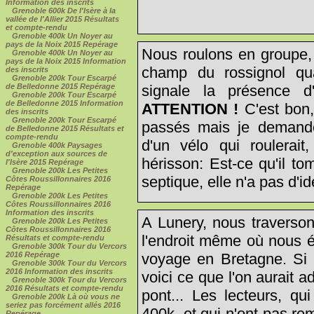
Information des inscrits
Grenoble 600k De l'Isère à la
vallée de l'Allier 2015 Résultats
et compte-rendu
Grenoble 400k Un Noyer au
pays de la Noix 2015 Repérage
Nous roulons en groupe, 
Grenoble 400k Un Noyer au
pays de la Noix 2015 Information
champ du rossignol qu
des inscrits
Grenoble 200k Tour Escarpé
signale la présence d'
de Belledonne 2015 Repérage
Grenoble 200k Tour Escarpé
de Belledonne 2015 Information
ATTENTION !
C'est bon, 
des inscrits
Grenoble 200k Tour Escarpé
passés mais je demande 
de Belledonne 2015 Résultats et
compte-rendu
d'un vélo qui roulerai
Grenoble 400k Paysages
d'exception aux sources de
hérisson: Est-ce qu'il t
l'Isère 2015 Repérage
Grenoble 200k Les Petites
septique, elle n'a pas d'id
Côtes Roussillonnaires 2016
Repérage
Grenoble 200k Les Petites
Côtes Roussillonnaires 2016
Information des inscrits
A Lunery, nous traverson
Grenoble 200k Les Petites
Côtes Roussillonnaires 2016
l'endroit même où nous é
Résultats et compte-rendu
Grenoble 300k Tour du Vercors
voyage en Bretagne. Si n
2016 Repérage
Grenoble 300k Tour du Vercors
2016 Information des inscrits
voici ce que l'on aurait 
Grenoble 300k Tour du Vercors
2016 Résultats et compte-rendu
pont... Les lecteurs, qu
Grenoble 200k Là où vous ne
seriez pas forcément allés 2016
400k, et qui n'ont pas r
Repérage