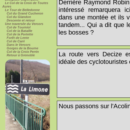
Derrière Raymond Robin e
Le Col de la Croix de Toutes
Aures
intéressé remarquera ic
Le Tour de Belledonne
Col du Grand Cucheron
dans une montée et ils v
Col du Glandon
Descente et retour
tandem... Qui a dit que 
Une traversée du Vercors
Col de Tourniol
les bosses ?
Col de la Bataille
Col de la Portette
Forêt de Lente
Col de Carri
Dans le Vercors
Gorges de la Bourne
Col de la Croix Perrin
La route vers Decize es
Retour à Grenoble
idéale des cyclotouristes
Nous passons sur l'Acolin