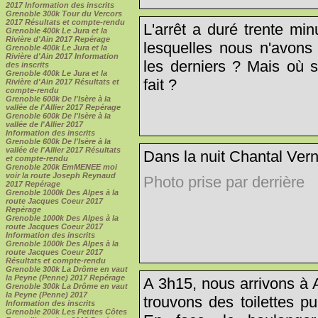
2017 Information des inscrits
Grenoble 300k Tour du Vercors
2017 Résultats et compte-rendu
L'arrêt a duré trente mi
Grenoble 400k Le Jura et la
Rivière d'Ain 2017 Repérage
lesquelles nous n'avon
Grenoble 400k Le Jura et la
Rivière d'Ain 2017 Information
les derniers ? Mais où 
des inscrits
Grenoble 400k Le Jura et la
fait ?
Rivière d'Ain 2017 Résultats et
compte-rendu
Grenoble 600k De l'Isère à la
vallée de l'Allier 2017 Repérage
Grenoble 600k De l'Isère à la
vallée de l'Allier 2017
Information des inscrits
Grenoble 600k De l'Isère à la
vallée de l'Allier 2017 Résultats
Dans la nuit Chantal Verno
et compte-rendu
Grenoble 200k EmMENEE moi
voir la route Joseph Reynaud
Photo prise par derrière
2017 Repérage
Grenoble 1000k Des Alpes à la
route Jacques Coeur 2017
Repérage
Grenoble 1000k Des Alpes à la
route Jacques Coeur 2017
Information des inscrits
Grenoble 1000k Des Alpes à la
route Jacques Coeur 2017
Résultats et compte-rendu
Grenoble 300k La Drôme en vaut
la Peyne (Penne) 2017 Repérage
A 3h15, nous arrivons à A
Grenoble 300k La Drôme en vaut
la Peyne (Penne) 2017
trouvons des toilettes p
Information des inscrits
Grenoble 200k Les Petites Côtes