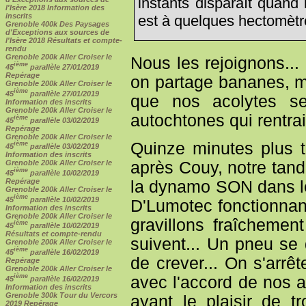
instants disparaît quand
l'Isère 2018 Information des
inscrits
est à quelques hectomètres
Grenoble 400k Des Paysages
d'Exceptions aux sources de
l'Isère 2018 Résultats et compte-
rendu
Grenoble 200k Aller Croiser le
Nous les rejoignons... C
ième
45
parallèle 27/01/2019
Repérage
on partage bananes, m
Grenoble 200k Aller Croiser le
ième
45
parallèle 27/01/2019
que nos acolytes se
Information des inscrits
Grenoble 200k Aller Croiser le
autochtones qui rentrai
ième
45
parallèle 03/02/2019
Repérage
Grenoble 200k Aller Croiser le
Quinze minutes plus t
ième
45
parallèle 03/02/2019
Information des inscrits
Grenoble 200k Aller Croiser le
après Couy, notre tand
ième
45
parallèle 10/02/2019
Repérage
la dynamo SON dans l
Grenoble 200k Aller Croiser le
ième
45
parallèle 10/02/2019
D'Lumotec fonctionnant
Information des inscrits
Grenoble 200k Aller Croiser le
gravillons fraîchemen
ième
45
parallèle 10/02/2019
Résultats et compte-rendu
suivent... Un pneu se 
Grenoble 200k Aller Croiser le
ième
45
parallèle 16/02/2019
de crever... On s'arrê
Repérage
Grenoble 200k Aller Croiser le
ième
avec l'accord de nos a
45
parallèle 16/02/2019
Information des inscrits
Grenoble 300k Tour du Vercors
ayant le plaisir de 
2019 Repérage