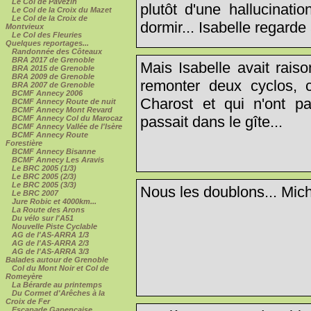
Le Col de Pavezin
plutôt d'une hallucinat
Le Col de la Croix du Mazet
Le Col de la Croix de
dormir... Isabelle regarde
Montvieux
Le Col des Fleuries
Quelques reportages...
Randonnée des Côteaux
BRA 2017 de Grenoble
Mais Isabelle avait rais
BRA 2015 de Grenoble
BRA 2009 de Grenoble
remonter deux cyclos, 
BRA 2007 de Grenoble
BCMF Annecy 2006
Charost et qui n'ont pa
BCMF Annecy Route de nuit
BCMF Annecy Mont Revard
passait dans le gîte...
BCMF Annecy Col du Marocaz
BCMF Annecy Vallée de l'Isère
BCMF Annecy Route
Forestière
BCMF Annecy Bisanne
BCMF Annecy Les Aravis
Le BRC 2005 (1/3)
Le BRC 2005 (2/3)
Le BRC 2005 (3/3)
Nous les doublons... Mich
Le BRC 2007
Jure Robic et 4000km...
La Route des Arons
Du vélo sur l'A51
Nouvelle Piste Cyclable
AG de l'AS-ARRA 1/3
AG de l'AS-ARRA 2/3
AG de l'AS-ARRA 3/3
Balades autour de Grenoble
Col du Mont Noir et Col de
Romeyère
La Bérarde au printemps
Du Cormet d'Arêches à la
Croix de Fer
Escapade Gapençaise