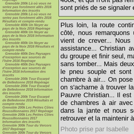
Grenoble 200k Là où vous ne
sont priés de se signaler
seriez pas forcément allés 2016
Information des inscrits
Grenoble 200k Là où vous ne
seriez pas forcément allés 2016
Résultats et compte-rendu
Plus loin, la route cont
Grenoble 400k Un Noyer au
pays de la Noix 2016 Repérage
côté, nous remarquons u
Grenoble 400k Un Noyer au
pays de la Noix 2016 Information
vient de crever... Nous 
des inscrits
Grenoble 400k Un Noyer au
assistance... Christian a
pays de la Noix 2016 Résultats et
compte-rendu
Grenoble 400k Des Paysages
du groupe et finir seul, ma
d'exception aux sources de
l'Isère 2016 Repérage
sans tomber... Mais deux
Grenoble 400k Des Paysages
d'exception aux sources de
le pneu souple et sont
l'Isère 2016 Information des
inscrits
chambre à air... On pose 
Grenoble 200k Tour Escarpé
de Belledonne 2016 Repérage
on s'acharne à trouver la 
Grenoble 200k Tour Escarpé
de Belledonne 2016 Information
Pauvre Christian... Il es
des inscrits
Grenoble 200k Tour Escarpé
de Belledonne 2016 Résultats et
de chambres à air avec u
compte-rendu
Grenoble 200k Les Petites Côtes
dans la jante et nous 
Roussillonnaires 2017 Repérage
Grenoble 200k Les Petites Côtes
retrouver et la maintenir à 
Roussillonnaires 2017
Information des inscrits
Grenoble 300k Tour du Vercors
Photo prise par Isabelle
2017 Repérage
Grenoble 300k Tour du Vercors