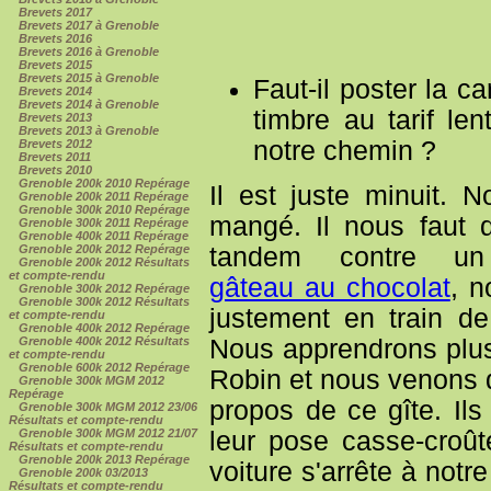
Brevets 2017
Brevets 2017 à Grenoble
Brevets 2016
Brevets 2016 à Grenoble
Brevets 2015
Brevets 2015 à Grenoble
Faut-il poster la 
Brevets 2014
Brevets 2014 à Grenoble
timbre au tarif len
Brevets 2013
Brevets 2013 à Grenoble
notre chemin ?
Brevets 2012
Brevets 2011
Brevets 2010
Grenoble 200k 2010 Repérage
Il est juste minuit. 
Grenoble 200k 2011 Repérage
Grenoble 300k 2010 Repérage
mangé. Il nous faut 
Grenoble 300k 2011 Repérage
Grenoble 400k 2011 Repérage
tandem contre un
Grenoble 200k 2012 Repérage
Grenoble 200k 2012 Résultats
et compte-rendu
gâteau au chocolat
, n
Grenoble 300k 2012 Repérage
Grenoble 300k 2012 Résultats
justement en train de
et compte-rendu
Grenoble 400k 2012 Repérage
Nous apprendrons plus
Grenoble 400k 2012 Résultats
et compte-rendu
Grenoble 600k 2012 Repérage
Robin et nous venons d
Grenoble 300k MGM 2012
Repérage
propos de ce gîte. Ils
Grenoble 300k MGM 2012 23/06
Résultats et compte-rendu
leur pose casse-croûte
Grenoble 300k MGM 2012 21/07
Résultats et compte-rendu
Grenoble 200k 2013 Repérage
voiture s'arrête à not
Grenoble 200k 03/2013
Résultats et compte-rendu