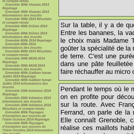
et compte-rendu
Grenoble 300k Vivarais 2014
Repérage
Grenoble 300k Vivarais 2014
Informations des inscrits
Grenoble 300k 2014 Résultats
et compte-rendu
Sur la table, il y a de qu
Grenoble 400k Drôme 2014
Repérage
Entre les bananes, la vach
Grenoble 400k Drôme 2014
Informations des inscrits
le choix mais Madame Thi
Grenoble 600k 2014 Repérage
Grenoble 600k 2014
goûter la spécialité de la
Informations des inscrits
Grenoble 600k 2014 Résultats
de terre. C'est une pur
et compte-rendu
Grenoble 300k MGM 2014
dans une pâte feuilletée
Repérage
Grenoble 300k MGM 2014
Informations des inscrits
faire réchauffer au micro 
Grenoble 400k Galibier Iseran
Juillet 2014 Repérage
Grenoble 400k Galibier Iseran
Juillet 2014 Informations des
Pendant le temps où le mi
inscrits
Grenoble 200k Initiation 2014
Repérage
on en profite pour décou
Grenoble 200k Initiation 2014
Informations des inscrits
sur la route. Avec Fran
Grenoble 200k Initiation 2014
Résultats et compte-rendu
Ferrand, on parle de la 
Grenoble 400k Paysages
d'exception aux sources de
Elle connaît Grenoble, c
l'Isère Octobre 2014 Repérage
Grenoble 400k Paysages
réalise ces maillots hab
d'exception aux sources de
l'Isère Octobre 2014 Information
des inscrits