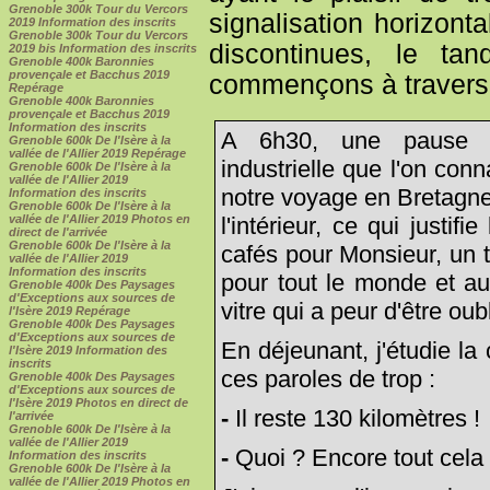
Grenoble 300k Tour du Vercors
signalisation horizon
2019 Information des inscrits
Grenoble 300k Tour du Vercors
discontinues, le ta
2019 bis Information des inscrits
Grenoble 400k Baronnies
provençale et Bacchus 2019
commençons à traverse
Repérage
Grenoble 400k Baronnies
provençale et Bacchus 2019
Information des inscrits
A 6h30, une pause s
Grenoble 600k De l'Isère à la
vallée de l'Allier 2019 Repérage
industrielle que l'on conn
Grenoble 600k De l'Isère à la
vallée de l'Allier 2019
notre voyage en Bretagne...
Information des inscrits
Grenoble 600k De l'Isère à la
vallée de l'Allier 2019 Photos en
l'intérieur, ce qui justifi
direct de l'arrivée
Grenoble 600k De l'Isère à la
cafés pour Monsieur, un 
vallée de l'Allier 2019
Information des inscrits
pour tout le monde et au
Grenoble 400k Des Paysages
d'Exceptions aux sources de
vitre qui a peur d'être oubl
l'Isère 2019 Repérage
Grenoble 400k Des Paysages
d'Exceptions aux sources de
En déjeunant, j'étudie la 
l'Isère 2019 Information des
inscrits
ces paroles de trop :
Grenoble 400k Des Paysages
d'Exceptions aux sources de
l'Isère 2019 Photos en direct de
-
Il reste 130 kilomètres !
l'arrivée
Grenoble 600k De l'Isère à la
vallée de l'Allier 2019
-
Quoi ? Encore tout cela
Information des inscrits
Grenoble 600k De l'Isère à la
vallée de l'Allier 2019 Photos en