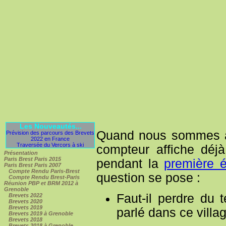
Les Nouveautés...
Quand nous sommes arr
Prévision des parcours des Brevets
2022 en France
Traversée du Vercors à ski
compteur affiche déj
Présentation
Paris Brest Paris 2015
pendant la
première 
Paris Brest Paris 2007
Compte Rendu Paris-Brest
question se pose :
Compte Rendu Brest-Paris
Réunion PBP et BRM 2012 à
Grenoble
Faut-il perdre du 
Brevets 2022
Brevets 2020
Brevets 2019
parlé dans ce villag
Brevets 2019 à Grenoble
Brevets 2018
Brevets 2018 à Grenoble