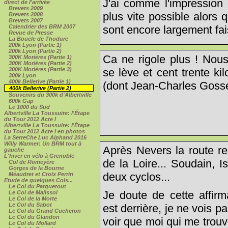
J'ai comme l'impression d
direct de l'arrivée
Brevets 2009
plus vite possible alors
Brevets 2008
Brevets 2007
Calendrier des BRM 2007
sont encore largement fai
Revue de Presse
La Boucle de Thodure
200k Lyon (Partie 1)
200k Lyon (Partie 2)
Ca ne rigole plus ! Nous
300K Morières (Partie 1)
300K Morières (Partie 2)
300K Morières (Partie 3)
se lève et cent trente ki
300k Lyon
400k Bellerive (Partie 1)
(dont Jean-Charles Gosse
400k Bellerive (Partie 2)
Souvenirs du 300k d'Albertville
600k Gap
Le 1000 du Sud
Albertville La Toussuire: l'Étape
du Tour 2012 Acte I
Albertville La Toussuire: l'Étape
du Tour 2012 Acte I en photos
La SerreChe Luc Alphand 2016
Willy Warmer: Un BRM tout à
Après Nevers la route re
gauche
L'hiver en vélo à Grenoble
de la Loire... Soudain, I
Col de Romeyère
Gorges de la Bourne
deux cyclos...
Méaudret et Croix Perrin
Etude de quelques Cols...
Le Col du Parquetout
Je doute de cette affirm
Le Col de Malissol
Le Col de la Morte
Le Col du Sabot
est derrière, je ne vois p
Le Col du Grand Cucheron
Le Col du Glandon
voir que moi qui me trouve
Le Col du Mollard