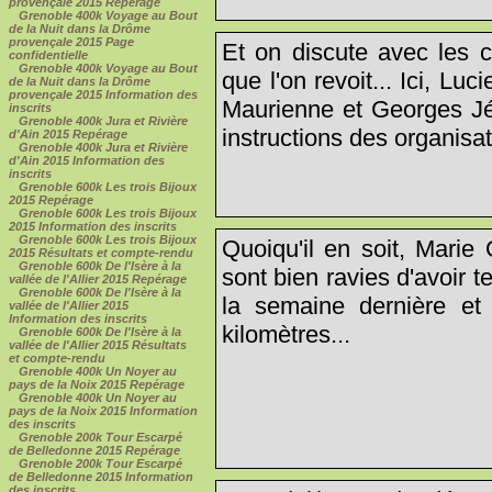
provençale 2015 Repérage
Grenoble 400k Voyage au Bout
de la Nuit dans la Drôme
provençale 2015 Page
Et on discute avec les 
confidentielle
Grenoble 400k Voyage au Bout
que l'on revoit... Ici, L
de la Nuit dans la Drôme
provençale 2015 Information des
Maurienne et Georges J
inscrits
Grenoble 400k Jura et Rivière
instructions des organisat
d'Ain 2015 Repérage
Grenoble 400k Jura et Rivière
d'Ain 2015 Information des
inscrits
Grenoble 600k Les trois Bijoux
2015 Repérage
Grenoble 600k Les trois Bijoux
2015 Information des inscrits
Grenoble 600k Les trois Bijoux
Quoiqu'il en soit, Marie
2015 Résultats et compte-rendu
Grenoble 600k De l'Isère à la
sont bien ravies d'avoir t
vallée de l'Allier 2015 Repérage
Grenoble 600k De l'Isère à la
la semaine dernière et 
vallée de l'Allier 2015
Information des inscrits
kilomètres...
Grenoble 600k De l'Isère à la
vallée de l'Allier 2015 Résultats
et compte-rendu
Grenoble 400k Un Noyer au
pays de la Noix 2015 Repérage
Grenoble 400k Un Noyer au
pays de la Noix 2015 Information
des inscrits
Grenoble 200k Tour Escarpé
de Belledonne 2015 Repérage
Grenoble 200k Tour Escarpé
de Belledonne 2015 Information
des inscrits