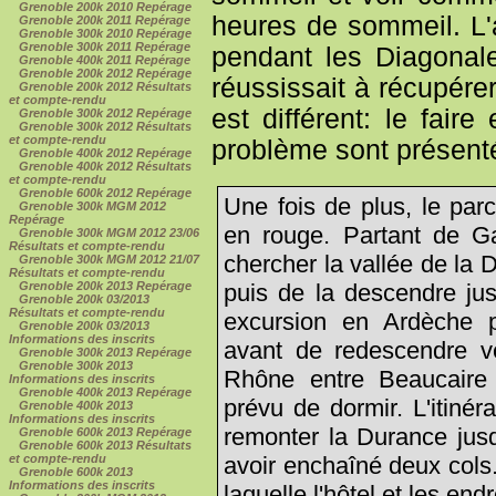
Grenoble 200k 2010 Repérage
heures de sommeil. L'a
Grenoble 200k 2011 Repérage
Grenoble 300k 2010 Repérage
Grenoble 300k 2011 Repérage
pendant les Diagonal
Grenoble 400k 2011 Repérage
Grenoble 200k 2012 Repérage
réussissait à récupérer
Grenoble 200k 2012 Résultats
et compte-rendu
est différent: le fai
Grenoble 300k 2012 Repérage
Grenoble 300k 2012 Résultats
et compte-rendu
problème sont présentée
Grenoble 400k 2012 Repérage
Grenoble 400k 2012 Résultats
et compte-rendu
Grenoble 600k 2012 Repérage
Une fois de plus, le par
Grenoble 300k MGM 2012
Repérage
en rouge. Partant de Gap
Grenoble 300k MGM 2012 23/06
Résultats et compte-rendu
chercher la vallée de la
Grenoble 300k MGM 2012 21/07
Résultats et compte-rendu
puis de la descendre ju
Grenoble 200k 2013 Repérage
Grenoble 200k 03/2013
Résultats et compte-rendu
excursion en Ardèche 
Grenoble 200k 03/2013
Informations des inscrits
avant de redescendre ve
Grenoble 300k 2013 Repérage
Grenoble 300k 2013
Rhône entre Beaucaire
Informations des inscrits
Grenoble 400k 2013 Repérage
prévu de dormir. L'itiné
Grenoble 400k 2013
Informations des inscrits
remonter la Durance jus
Grenoble 600k 2013 Repérage
Grenoble 600k 2013 Résultats
avoir enchaîné deux cols..
et compte-rendu
Grenoble 600k 2013
Informations des inscrits
laquelle l'hôtel et les end