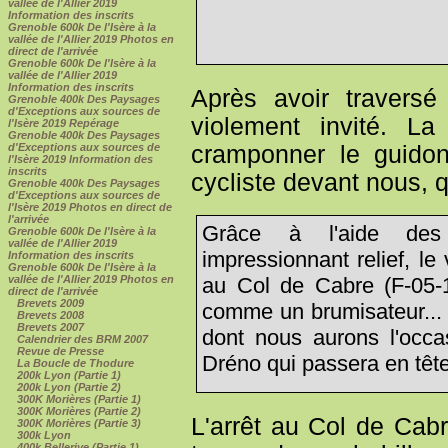
vallée de l'Allier 2019
Information des inscrits
Grenoble 600k De l'Isère à la
vallée de l'Allier 2019 Photos en
direct de l'arrivée
Grenoble 600k De l'Isère à la
vallée de l'Allier 2019
Information des inscrits
Après avoir travers
Grenoble 400k Des Paysages
d'Exceptions aux sources de
violement invité. La
l'Isère 2019 Repérage
Grenoble 400k Des Paysages
d'Exceptions aux sources de
cramponner le guido
l'Isère 2019 Information des
inscrits
cycliste devant nous, qu
Grenoble 400k Des Paysages
d'Exceptions aux sources de
l'Isère 2019 Photos en direct de
l'arrivée
Grâce à l'aide des
Grenoble 600k De l'Isère à la
vallée de l'Allier 2019
impressionnant relief, l
Information des inscrits
Grenoble 600k De l'Isère à la
vallée de l'Allier 2019 Photos en
au Col de Cabre (F-05-11
direct de l'arrivée
Brevets 2009
comme un brumisateur... 
Brevets 2008
Brevets 2007
dont nous aurons l'occa
Calendrier des BRM 2007
Revue de Presse
Dréno qui passera en tête
La Boucle de Thodure
200k Lyon (Partie 1)
200k Lyon (Partie 2)
300K Morières (Partie 1)
300K Morières (Partie 2)
L'arrêt au Col de Cabr
300K Morières (Partie 3)
300k Lyon
400k Bellerive (Partie 1)