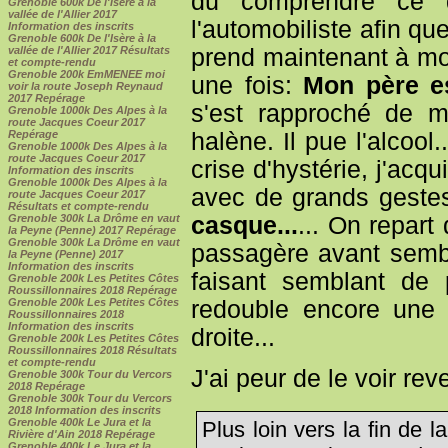
dû comprendre ce qu
Grenoble 600k De l'Isère à la
vallée de l'Allier 2017
l'automobiliste afin qu
Information des inscrits
Grenoble 600k De l'Isère à la
vallée de l'Allier 2017 Résultats
prend maintenant à mo
et compte-rendu
Grenoble 200k EmMENEE moi
une fois:
Mon père est
voir la route Joseph Reynaud
2017 Repérage
s'est rapproché de m
Grenoble 1000k Des Alpes à la
route Jacques Coeur 2017
Repérage
halène. Il pue l'alcool
Grenoble 1000k Des Alpes à la
route Jacques Coeur 2017
crise d'hystérie, j'acq
Information des inscrits
Grenoble 1000k Des Alpes à la
avec de grands geste
route Jacques Coeur 2017
Résultats et compte-rendu
Grenoble 300k La Drôme en vaut
casque...
... On repart
la Peyne (Penne) 2017 Repérage
Grenoble 300k La Drôme en vaut
passagère avant semble
la Peyne (Penne) 2017
Information des inscrits
faisant semblant de 
Grenoble 200k Les Petites Côtes
Roussillonnaires 2018 Repérage
Grenoble 200k Les Petites Côtes
redouble encore une 
Roussillonnaires 2018
Information des inscrits
droite...
Grenoble 200k Les Petites Côtes
Roussillonnaires 2018 Résultats
et compte-rendu
J'ai peur de le voir reven
Grenoble 300k Tour du Vercors
2018 Repérage
Grenoble 300k Tour du Vercors
2018 Information des inscrits
Grenoble 400k Le Jura et la
Plus loin vers la fin de
Rivière d'Ain 2018 Repérage
Grenoble 400k Le Jura et la