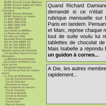
BCMF Annecy Col du Marocaz
Quand Richard Damiano
BCMF Annecy Vallée de l'Isère
BCMF Annecy Route
demandé si ce n'était
Forestière
BCMF Annecy Bisanne
rubrique mensuelle sur l
BCMF Annecy Les Aravis
Le BRC 2005 (1/3)
Le BRC 2005 (2/3)
Paris en tandem. Pensant
Le BRC 2005 (3/3)
Le BRC 2007
et Marc, reprise chaque 
Jure Robic et 4000km...
La Route des Arons
tout de suite voulu lui r
Du vélo sur l'A51
Nouvelle Piste Cyclable
tablettes de chocolat de
AG de l'AS-ARRA 1/3
AG de l'AS-ARRA 2/3
Mais Isabelle a répondu 
AG de l'AS-ARRA 3/3
Balades autour de Grenoble
un guidon à cornes...
Col du Mont Noir et Col de
Romeyère
La Bérarde au printemps
Du Cormet d'Arêches à la
Croix de Fer
A Die, les autres membre
Escapade Gapençaise
Le Col de la Croix de Toutes
rapidement...
Aures
Le Tour de Belledonne
Col du Grand Cucheron
Col du Glandon
Descente et retour
Une traversée du Vercors
Col de Tourniol
Col de la Bataille
Col de la Portette
Forêt de Lente
Col de Carri
Dans le Vercors