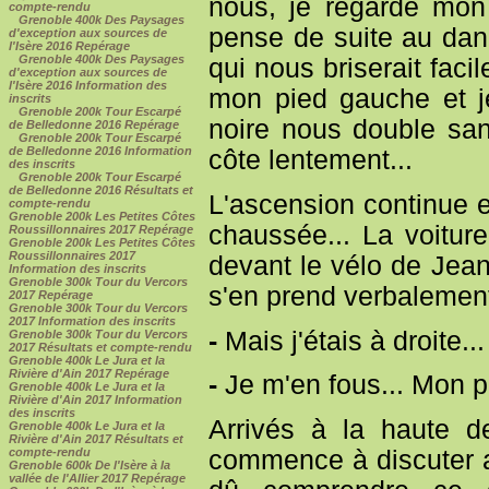
nous, je regarde mon r
compte-rendu
Grenoble 400k Des Paysages
pense de suite au dange
d'exception aux sources de
l'Isère 2016 Repérage
Grenoble 400k Des Paysages
qui nous briserait faci
d'exception aux sources de
l'Isère 2016 Information des
mon pied gauche et je
inscrits
Grenoble 200k Tour Escarpé
noire nous double sans
de Belledonne 2016 Repérage
Grenoble 200k Tour Escarpé
de Belledonne 2016 Information
côte lentement...
des inscrits
Grenoble 200k Tour Escarpé
de Belledonne 2016 Résultats et
L'ascension continue e
compte-rendu
Grenoble 200k Les Petites Côtes
chaussée... La voitur
Roussillonnaires 2017 Repérage
Grenoble 200k Les Petites Côtes
Roussillonnaires 2017
devant le vélo de Jean
Information des inscrits
Grenoble 300k Tour du Vercors
s'en prend verbalement
2017 Repérage
Grenoble 300k Tour du Vercors
2017 Information des inscrits
-
Mais j'étais à droite...
Grenoble 300k Tour du Vercors
2017 Résultats et compte-rendu
Grenoble 400k Le Jura et la
Rivière d'Ain 2017 Repérage
-
Je m'en fous... Mon pèr
Grenoble 400k Le Jura et la
Rivière d'Ain 2017 Information
des inscrits
Arrivés à la haute d
Grenoble 400k Le Jura et la
Rivière d'Ain 2017 Résultats et
compte-rendu
commence à discuter a
Grenoble 600k De l'Isère à la
vallée de l'Allier 2017 Repérage