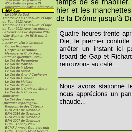
temps de se rhabiller,
400k Bellerive (Partie 2)
Souvenirs du 300k d'Albertville
hier et les manchettes
600k Gap
Le 1000 du Sud
de la Drôme jusqu'à Die
Albertville La Toussuire: l'Étape
du Tour 2012 Acte I
Albertville La Toussuire: l'Étape
du Tour 2012 Acte I en photos
Quatre heures trente apr
La SerreChe Luc Alphand 2016
Willy Warmer: Un BRM tout à
Die, le premier contrôl
gauche
L'hiver en vélo à Grenoble
Col de Romeyère
arrêter un instant ici 
Gorges de la Bourne
Méaudret et Croix Perrin
Isoard de Gap et Richa
Etude de quelques Cols...
Le Col du Parquetout
retrouvons au café...
Le Col de Malissol
Le Col de la Morte
Le Col du Sabot
Le Col du Grand Cucheron
Le Col du Glandon
Le Col du Mollard
Nous avons stationné le
Le Col de Pavezin
Le Col de la Croix du Mazet
nous apprécions un pani
Le Col de la Croix de
Montvieux
Le Col des Fleuries
chaude...
Quelques reportages...
Randonnée des Côteaux
BRA 2017 de Grenoble
BRA 2015 de Grenoble
BRA 2009 de Grenoble
BRA 2007 de Grenoble
BCMF Annecy 2006
BCMF Annecy Route de nuit
BCMF Annecy Mont Revard