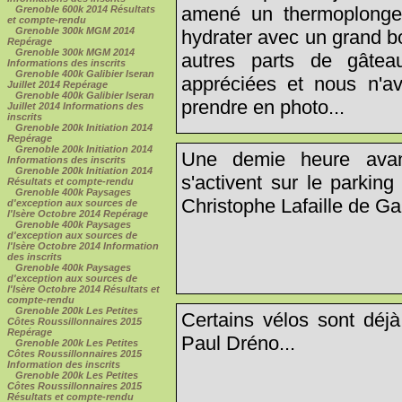
amené un thermoplongeu
Grenoble 600k 2014 Résultats
et compte-rendu
Grenoble 300k MGM 2014
hydrater avec un grand bo
Repérage
Grenoble 300k MGM 2014
autres parts de gâtea
Informations des inscrits
Grenoble 400k Galibier Iseran
appréciées et nous n'a
Juillet 2014 Repérage
Grenoble 400k Galibier Iseran
prendre en photo...
Juillet 2014 Informations des
inscrits
Grenoble 200k Initiation 2014
Repérage
Grenoble 200k Initiation 2014
Une demie heure avant
Informations des inscrits
Grenoble 200k Initiation 2014
s'activent sur le parking
Résultats et compte-rendu
Grenoble 400k Paysages
Christophe Lafaille de Ga
d'exception aux sources de
l'Isère Octobre 2014 Repérage
Grenoble 400k Paysages
d'exception aux sources de
l'Isère Octobre 2014 Information
des inscrits
Grenoble 400k Paysages
d'exception aux sources de
l'Isère Octobre 2014 Résultats et
compte-rendu
Grenoble 200k Les Petites
Certains vélos sont déj
Côtes Roussillonnaires 2015
Repérage
Paul Dréno...
Grenoble 200k Les Petites
Côtes Roussillonnaires 2015
Information des inscrits
Grenoble 200k Les Petites
Côtes Roussillonnaires 2015
Résultats et compte-rendu