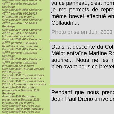
vu ce panneau, c'est norm
ième
45
parallèle 03/02/2019
Repérage
je me permets de repre
Grenoble 200k Aller Croiser le
ième
45
parallèle 03/02/2019
même brevet effectué e
Information des inscrits
Grenoble 200k Aller Croiser le
Collaudin...
ième
45
parallèle 10/02/2019
Repérage
Grenoble 200k Aller Croiser le
Photo prise en Juin 2003
ième
45
parallèle 10/02/2019
Information des inscrits
Grenoble 200k Aller Croiser le
ième
45
parallèle 10/02/2019
Dans la descente du Col
Résultats et compte-rendu
Grenoble 200k Aller Croiser le
Mélot entraîne Martine Ro
ième
45
parallèle 16/02/2019
Repérage
sourire... Nous ne les r
Grenoble 200k Aller Croiser le
ième
45
parallèle 16/02/2019
bien avant nous ce brevet
Information des inscrits
Grenoble 300k Tour du Vercors
2019 Repérage
Grenoble 300k Tour du Vercors
2019 Information des inscrits
Grenoble 300k Tour du Vercors
2019 bis Information des inscrits
Grenoble 400k Baronnies
provençale et Bacchus 2019
Pendant que nous preno
Repérage
Grenoble 400k Baronnies
Jean-Paul Dréno arrive en
provençale et Bacchus 2019
Information des inscrits
Grenoble 600k De l'Isère à la
vallée de l'Allier 2019 Repérage
Grenoble 600k De l'Isère à la