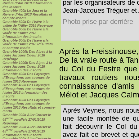
par les organisateurs de 
Rivière d'Ain 2018 Information
des inscrits
Jean-Jacques Tréguer et A
Grenoble 400k Le Jura et la
Rivière d'Ain 2018 Résultats et
compte-rendu
Photo prise par derrière
Grenoble 600k De l'Isère à la
vallée de l'Allier 2018 Repérage
Grenoble 600k De l'Isère à la
vallée de l'Allier 2018
Information des inscrits
Grenoble 600k De l'Isère à la
vallée de l'Allier 2018 Résultats
et compte-rendu
Après la Freissinouse,
Grenoble 1000k Des Alpes à la
route Jacques Coeur 2018
De la vraie route à Ta
Repérage
Grenoble 1000k Des Alpes à la
du Col du Festre que 
route Jacques Coeur 2018
Information des inscrits
Grenoble 400k Des Paysages
travaux routiers no
d'Exceptions aux sources de
l'Isère 2018 Repérage
connaissance d'amis 
Grenoble 400k Des Paysages
d'Exceptions aux sources de
Mélot et Jacques Calme
l'Isère 2018 Information des
inscrits
Grenoble 400k Des Paysages
d'Exceptions aux sources de
l'Isère 2018 Résultats et compte-
Après Veynes, nous nous 
rendu
Grenoble 200k Aller Croiser le
une facile montée de q
ième
45
parallèle 27/01/2019
Repérage
fait découvrir le Col d
Grenoble 200k Aller Croiser le
ième
45
parallèle 27/01/2019
avez fait ce brevet et q
Information des inscrits
Grenoble 200k Aller Croiser le