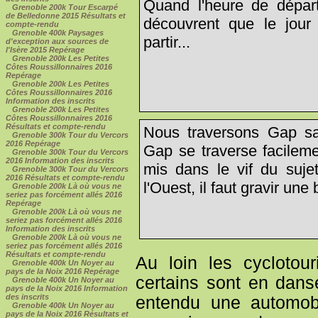
Quand l'heure de départ
Grenoble 200k Tour Escarpé
de Belledonne 2015 Résultats et
découvrent que le jour 
compte-rendu
Grenoble 400k Paysages
partir...
d'exception aux sources de
l'Isère 2015 Repérage
Grenoble 200k Les Petites
Côtes Roussillonnaires 2016
Repérage
Grenoble 200k Les Petites
Côtes Roussillonnaires 2016
Information des inscrits
Grenoble 200k Les Petites
Côtes Roussillonnaires 2016
Résultats et compte-rendu
Nous traversons Gap sa
Grenoble 300k Tour du Vercors
2016 Repérage
Gap se traverse facilemen
Grenoble 300k Tour du Vercors
2016 Information des inscrits
mis dans le vif du suje
Grenoble 300k Tour du Vercors
2016 Résultats et compte-rendu
l'Ouest, il faut gravir une
Grenoble 200k Là où vous ne
seriez pas forcément allés 2016
Repérage
Grenoble 200k Là où vous ne
seriez pas forcément allés 2016
Information des inscrits
Grenoble 200k Là où vous ne
seriez pas forcément allés 2016
Résultats et compte-rendu
Au loin les cyclotour
Grenoble 400k Un Noyer au
pays de la Noix 2016 Repérage
certains sont en dans
Grenoble 400k Un Noyer au
pays de la Noix 2016 Information
des inscrits
entendu une automobi
Grenoble 400k Un Noyer au
pays de la Noix 2016 Résultats et