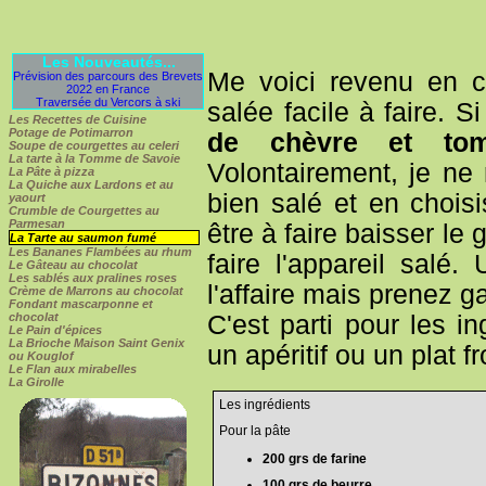
Les Nouveautés...
Me voici revenu en cu
Prévision des parcours des Brevets
2022 en France
Traversée du Vercors à ski
salée facile à faire. 
Les Recettes de Cuisine
Potage de Potimarron
de chèvre et tom
Soupe de courgettes au celeri
La tarte à la Tomme de Savoie
Volontairement, je ne
La Pâte à pizza
La Quiche aux Lardons et au
bien salé et en chois
yaourt
Crumble de Courgettes au
Parmesan
être à faire baisser le 
La Tarte au saumon fumé
Les Bananes Flambées au rhum
faire l'appareil salé.
Le Gâteau au chocolat
Les sablés aux pralines roses
l'affaire mais prenez g
Crème de Marrons au chocolat
Fondant mascarponne et
C'est parti pour les i
chocolat
Le Pain d'épices
La Brioche Maison Saint Genix
un apéritif ou un plat fr
ou Kouglof
Le Flan aux mirabelles
La Girolle
Les ingrédients
Pour la pâte
200 grs de farine
100 grs de beurre