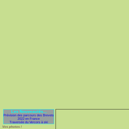
Les Nouveautés...
Prévision des parcours des Brevets
2022 en France
Traversée du Vercors à ski
Vos photos !