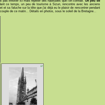
ut pas innover ici mais répéter des habitudes que l'on connait.
Un peu de
endant ce temps, un peu de tourisme à Sizun, rencontre avec les anciens
et sa faluche sur la tête que j'ai déjà eu le plaisir de rencontrer pendant
ple de ce matin... Détails en photos, sous le soleil de la Bretagne...
12