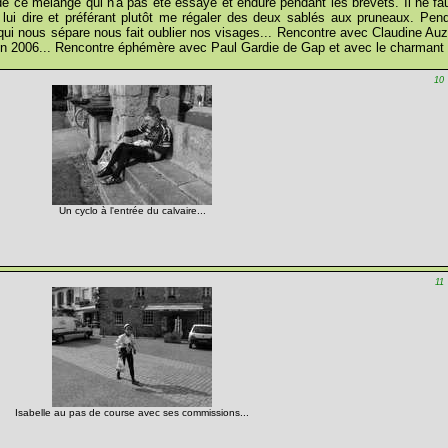
 de ce mélange qui n'a pas été essayé et enduré pendant les brevets. Il ne fa
n lui dire et préférant plutôt me régaler des deux sablés aux pruneaux. P
qui nous sépare nous fait oublier nos visages... Rencontre avec Claudine Auzet 
 2006... Rencontre éphémère avec Paul Gardie de Gap et avec le charmant cou
10
Un cyclo à l'entrée du calvaire...
11
Isabelle au pas de course avec ses commissions...