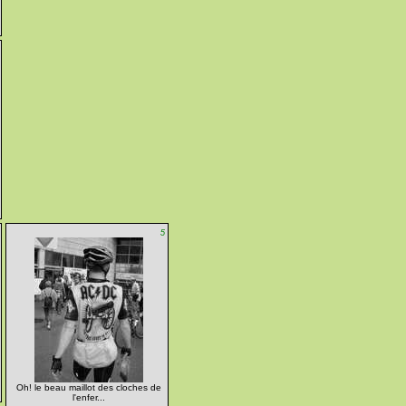
5
Oh! le beau maillot des cloches de
l'enfer...