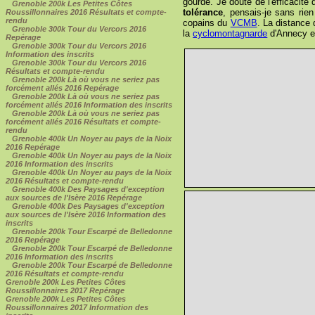
gourde. Je doute de l'efficacité
Grenoble 200k Les Petites Côtes
tolérance
, pensais-je sans rie
Roussillonnaires 2016 Résultats et compte-
rendu
copains du
VCMB
. La distance 
Grenoble 300k Tour du Vercors 2016
la
cyclomontagnarde
d'Annecy en
Repérage
Grenoble 300k Tour du Vercors 2016
Information des inscrits
Grenoble 300k Tour du Vercors 2016
Résultats et compte-rendu
Grenoble 200k Là où vous ne seriez pas
forcément allés 2016 Repérage
Grenoble 200k Là où vous ne seriez pas
forcément allés 2016 Information des inscrits
Grenoble 200k Là où vous ne seriez pas
forcément allés 2016 Résultats et compte-
rendu
Grenoble 400k Un Noyer au pays de la Noix
2016 Repérage
Grenoble 400k Un Noyer au pays de la Noix
2016 Information des inscrits
Grenoble 400k Un Noyer au pays de la Noix
2016 Résultats et compte-rendu
Grenoble 400k Des Paysages d'exception
aux sources de l'Isère 2016 Repérage
Grenoble 400k Des Paysages d'exception
aux sources de l'Isère 2016 Information des
inscrits
Grenoble 200k Tour Escarpé de Belledonne
2016 Repérage
Grenoble 200k Tour Escarpé de Belledonne
2016 Information des inscrits
Grenoble 200k Tour Escarpé de Belledonne
2016 Résultats et compte-rendu
Grenoble 200k Les Petites Côtes
Roussillonnaires 2017 Repérage
Grenoble 200k Les Petites Côtes
Roussillonnaires 2017 Information des