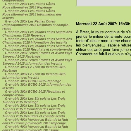
compte-rendu
Grenoble 200k Les Petites Côtes
Roussillonnaires 2015 Repérage
Grenoble 200k Les Petites Côtes
Roussillonnaires 2015 Information des
inscrits
Grenoble 200k Les Petites Côtes
Mercredi 22 Août 2007: 15h30: 
Roussillonnaires 2015 Résultats et compte-
rendu
A Brest, la route continue de s'é
Grenoble 200k Les Vallons et les Saints des
Chambarans 2015 Repérage
prends le milieu de la route pour
Grenoble 200k Les Vallons et les Saints des
tente d'utiliser mon ultime chan
Chambarans 2015 Information des inscrits
les bienvenues... Isabelle refuse
Grenoble 200k Les Vallons et les Saints des
utilise cet arrêt pour faire je 
Chambarans 2015 Résultats et compte-rendu
Grenoble 200k Terres Froides et Avant Pays
Comment se fait-il que vous n'ay
Savoyard 2015 Repérage
Grenoble 200k Terres Froides et Avant Pays
Savoyard 2015 Information des inscrits
Grenoble 300k Le Tour du Vercors 2015
Repérage
Grenoble 300k Le Tour du Vercors 2015
Information des inscrits
Grenoble 300k BCBG 2015 Repérage
Grenoble 300k BCBG 2015 Information des
inscrits
Grenoble 300k BCBG 2015 Résultats et
compte-rendu
Grenoble 200k Les Six cols et Les Trois
Tunnels 2015 Repérage
Grenoble 200k Les Six cols et Les Trois
Tunnels 2015 Information des inscrits
Grenoble 200k Les Six cols et Les Trois
Tunnels 2015 Résultats et compte-rendu
Grenoble 400k Voyage au Bout de la Nuit
dans la Drôme provençale 2015 Repérage
Grenoble 400k Voyage au Bout de la Nuit
dans la Drôme provençale 2015 Page