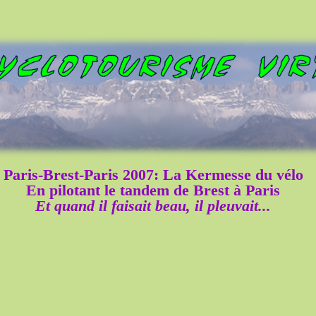
Paris-Brest-Paris 2007: La Kermesse du vélo
En pilotant le tandem de Brest à Paris
Et quand il faisait beau, il pleuvait...