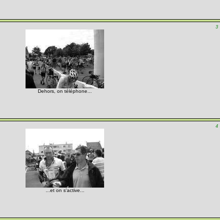
3
Dehors, on téléphone...
4
...et on s'active...