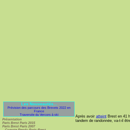
Les Nouveautés...
Prévision des parcours des Brevets 2022 en
France
Traversée du Vercors à ski
Après avoir
atteint
Brest en 41 h
Présentation
tandem de randonnée, va-t-il êtr
Paris Brest Paris 2015
Paris Brest Paris 2007
Compte Rendu Paris-Brest