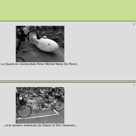
6
Le Quest du néerlandais Peter Michiel Maria De Rond...
7
...et le tandem américain de Elaine et Don Jameson...