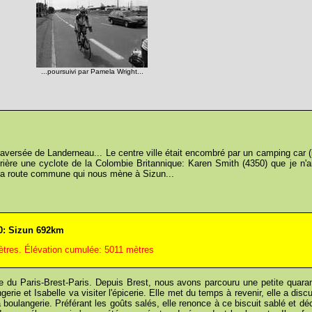
...poursuivi par Pamela Wright...
versée de Landerneau... Le centre ville était encombré par un camping car (i
ière une cyclote de la Colombie Britannique: Karen Smith (4350) que je n'a
 la route commune qui nous mène à Sizun...
20: Sizun 692km
ètres. Élévation cumulée: 5011 mètres
te du Paris-Brest-Paris. Depuis Brest, nous avons parcouru une petite quaran
langerie et Isabelle va visiter l'épicerie. Elle met du temps à revenir, elle a d
a boulangerie. Préférant les goûts salés, elle renonce à ce biscuit sablé et dé