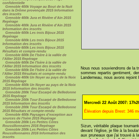
confidentielle
Grenoble 400k Voyage au Bout de la Nuit
dans la Drôme provençale 2015 Information
des inscrits
Grenoble 400k Jura et Rivière d'Ain 2015
Repérage
Grenoble 400k Jura et Rivière d'Ain 2015
Information des inscrits
Grenoble 600k Les trois Bijoux 2015
Repérage
Grenoble 600k Les trois Bijoux 2015
Information des inscrits
Grenoble 600k Les trois Bijoux 2015
Résultats et compte-rendu
Grenoble 600k De l'Isère à la vallée de
l'Allier 2015 Repérage
Grenoble 600k De l'Isère à la vallée de
l'Allier 2015 Information des inscrits
Nous nous souviendrons de la tra
Grenoble 600k De l'Isère à la vallée de
sommes repartis gentiment, derr
l'Allier 2015 Résultats et compte-rendu
Landerneau, nous avons rejoint
Grenoble 400k Un Noyer au pays de la Noix
2015 Repérage
Grenoble 400k Un Noyer au pays de la Noix
2015 Information des inscrits
Grenoble 200k Tour Escarpé de Belledonne
2015 Repérage
Grenoble 200k Tour Escarpé de Belledonne
Mercredi 22 Août 2007: 17h
2015 Information des inscrits
Grenoble 200k Tour Escarpé de Belledonne
2015 Résultats et compte-rendu
Élévation depuis Brest: 346 m
Grenoble 400k Paysages d'exception aux
sources de l'Isère 2015 Repérage
Grenoble 200k Les Petites Côtes
Sizun, véritable plaque tournan
Roussillonnaires 2016 Repérage
Grenoble 200k Les Petites Côtes
devant l'église, je file à la bou
Roussillonnaires 2016 Information des
aux pruneaux que j'ai trouvé à l
inscrits