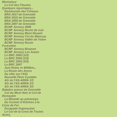
Montvieux
Le Col des Fleuries
Quelques reportages...
Randonnée des Côteaux
BRA 2017 de Grenoble
BRA 2015 de Grenoble
BRA 2009 de Grenoble
BRA 2007 de Grenoble
BCMF Annecy 2006
BCMF Annecy Route de nuit
BCMF Annecy Mont Revard
BCMF Annecy Col du Marocaz
BCMF Annecy Vallée de l'Isère
BCMF Annecy Route
Forestière
BCMF Annecy Bisanne
BCMF Annecy Les Aravis
Le BRC 2005 (1/3)
Le BRC 2005 (2/3)
Le BRC 2005 (3/3)
Le BRC 2007
Jure Robic et 4000km...
La Route des Arons
Du vélo sur l'A51
Nouvelle Piste Cyclable
AG de l'AS-ARRA 1/3
AG de l'AS-ARRA 2/3
AG de l'AS-ARRA 3/3
Balades autour de Grenoble
Col du Mont Noir et Col de
Romeyère
La Bérarde au printemps
Du Cormet d'Arêches à la
Croix de Fer
Escapade Gapençaise
Le Col de la Croix de Toutes
Aures