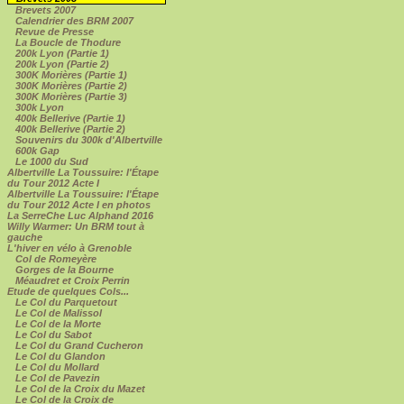
Brevets 2007
Calendrier des BRM 2007
Revue de Presse
La Boucle de Thodure
200k Lyon (Partie 1)
200k Lyon (Partie 2)
300K Morières (Partie 1)
300K Morières (Partie 2)
300K Morières (Partie 3)
300k Lyon
400k Bellerive (Partie 1)
400k Bellerive (Partie 2)
Souvenirs du 300k d'Albertville
600k Gap
Le 1000 du Sud
Albertville La Toussuire: l'Étape
du Tour 2012 Acte I
Albertville La Toussuire: l'Étape
du Tour 2012 Acte I en photos
La SerreChe Luc Alphand 2016
Willy Warmer: Un BRM tout à
gauche
L'hiver en vélo à Grenoble
Col de Romeyère
Gorges de la Bourne
Méaudret et Croix Perrin
Etude de quelques Cols...
Le Col du Parquetout
Le Col de Malissol
Le Col de la Morte
Le Col du Sabot
Le Col du Grand Cucheron
Le Col du Glandon
Le Col du Mollard
Le Col de Pavezin
Le Col de la Croix du Mazet
Le Col de la Croix de