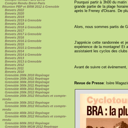
Pourquoi partir à 3h00 du matin 
Compte Rendu Brest-Paris
grande partie de la plage horair
Réunion PBP et BRM 2012 à Grenoble
Brevets 2022
après le Freney d'Oisans. De plus
Brevets 2020
Brevets 2019
Brevets 2019 à Grenoble
Brevets 2018
Alors, nous sommes partis de Gre
Brevets 2018 à Grenoble
Brevets 2017
Brevets 2017 à Grenoble
Brevets 2016
Brevets 2016 à Grenoble
J'apprécie cette randonnée et je
Brevets 2015
expérience de la montagne! Et a
Brevets 2015 à Grenoble
assistaient les cyclos des club
Brevets 2014
Brevets 2014 à Grenoble
Brevets 2013
Brevets 2013 à Grenoble
Brevets 2012
Avant de suivre cet évènement, 
Brevets 2011
Brevets 2010
Grenoble 200k 2010 Repérage
Grenoble 200k 2011 Repérage
Grenoble 300k 2010 Repérage
Revue de Presse
: Isère Magazi
Grenoble 300k 2011 Repérage
Grenoble 400k 2011 Repérage
Grenoble 200k 2012 Repérage
Grenoble 200k 2012 Résultats et compte-
rendu
Grenoble 300k 2012 Repérage
Grenoble 300k 2012 Résultats et compte-
rendu
Grenoble 400k 2012 Repérage
Grenoble 400k 2012 Résultats et compte-
rendu
Grenoble 600k 2012 Repérage
Grenoble 300k MGM 2012 Repérage