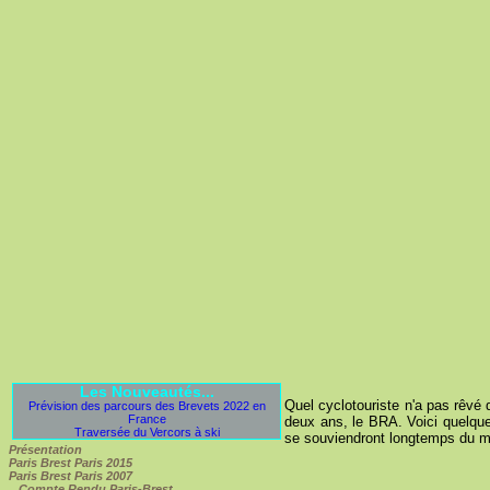
Les Nouveautés...
Quel cyclotouriste n'a pas rêvé 
Prévision des parcours des Brevets 2022 en
France
deux ans, le BRA. Voici quelques
Traversée du Vercors à ski
se souviendront longtemps du mau
Présentation
Paris Brest Paris 2015
Paris Brest Paris 2007
Compte Rendu Paris-Brest