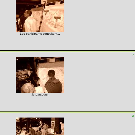
Les participants consultent...
7
...le parcours...
8