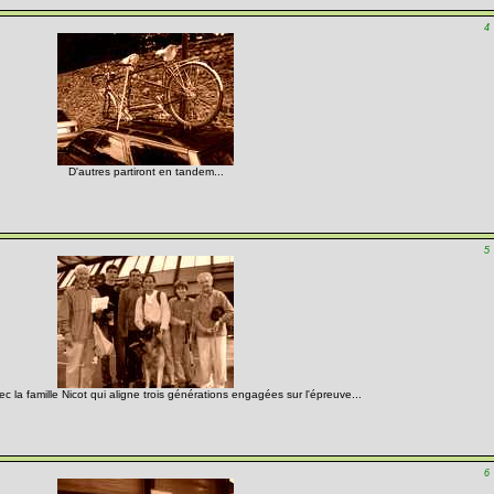
4
D'autres partiront en tandem...
5
c la famille Nicot qui aligne trois générations engagées sur l'épreuve...
6