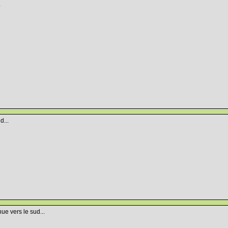
.
d...
e vers le sud...