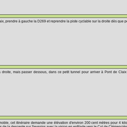
ix, prendre à gauche la D269 et reprendre la piste cyclable sur la droite dès que po
a droite, mais passer dessous, dans ce petit tunnel pour arriver à Pont de Claix
oble, cet itinéraire demande une élévation d'environ 200 cent mètres pour 4 kil
s de la descente sur Seyssins avec la vision en enfilade vers le Col de Clémencière