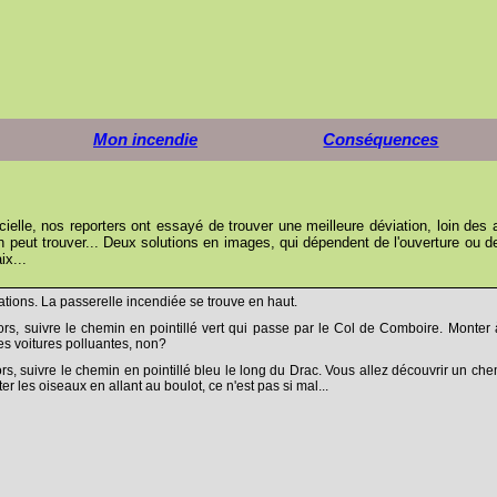
Mon incendie
Conséquences
icielle, nos reporters ont essayé de trouver une meilleure déviation, loin des 
 peut trouver... Deux solutions en images, qui dépendent de l'ouverture ou de
ix...
tions. La passerelle incendiée se trouve en haut.
lors, suivre le chemin en pointillé vert qui passe par le Col de Comboire. Monte
es voitures polluantes, non?
lors, suivre le chemin en pointillé bleu le long du Drac. Vous allez découvrir un c
r les oiseaux en allant au boulot, ce n'est pas si mal...