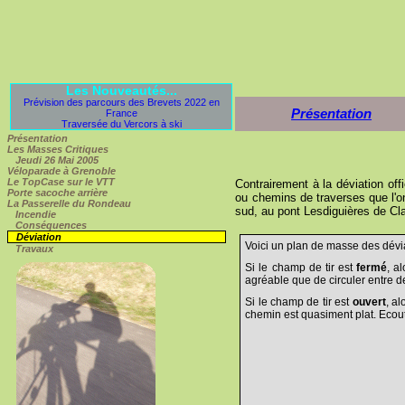
Les Nouveautés...
Prévision des parcours des Brevets 2022 en
Présentation
France
Traversée du Vercors à ski
Présentation
Les Masses Critiques
Jeudi 26 Mai 2005
Véloparade à Grenoble
Le TopCase sur le VTT
Contrairement à la déviation off
Porte sacoche arrière
ou chemins de traverses que l'on
La Passerelle du Rondeau
sud, au pont Lesdiguières de Cla
Incendie
Conséquences
Déviation
Voici un plan de masse des dévia
Travaux
Si le champ de tir est
fermé
, a
agréable que de circuler entre d
Si le champ de tir est
ouvert
, a
chemin est quasiment plat. Ecoute