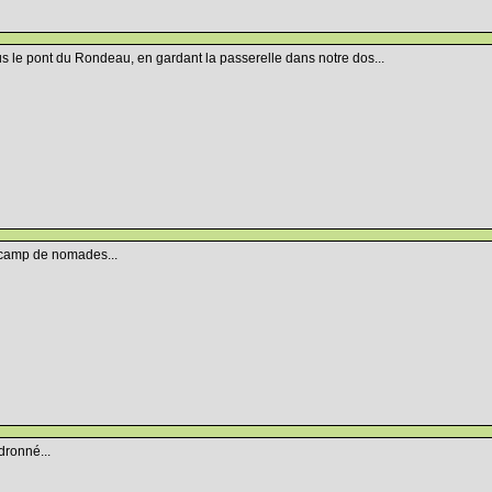
s le pont du Rondeau, en gardant la passerelle dans notre dos...
camp de nomades...
dronné...