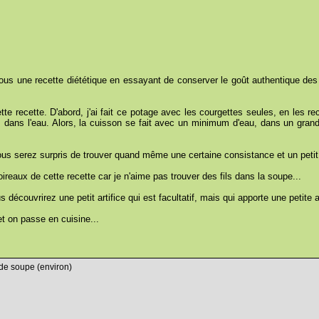
 vous une recette diététique en essayant de conserver le goût authentique de
te recette. D'abord, j'ai fait ce potage avec les courgettes seules, en les re
dans l'eau. Alors, la cuisson se fait avec un minimum d'eau, dans un grand fa
us serez surpris de trouver quand même une certaine consistance et un petit 
oireaux de cette recette car je n'aime pas trouver des fils dans la soupe...
s découvrirez une petit artifice qui est facultatif, mais qui apporte une petit
 et on passe en cuisine...
de soupe (environ)