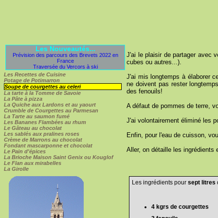
Les Nouveautés...
J'ai le plaisir de partager avec
Prévision des parcours des Brevets 2022 en
France
cubes ou autres...).
Traversée du Vercors à ski
Les Recettes de Cuisine
J'ai mis longtemps à élaborer cet
Potage de Potimarron
ne doivent pas rester longtemps 
Soupe de courgettes au celeri
des fenouils!
La tarte à la Tomme de Savoie
La Pâte à pizza
La Quiche aux Lardons et au yaourt
A défaut de pommes de terre, vo
Crumble de Courgettes au Parmesan
La Tarte au saumon fumé
J'ai volontairement éliminé les p
Les Bananes Flambées au rhum
Le Gâteau au chocolat
Les sablés aux pralines roses
Enfin, pour l'eau de cuisson, vou
Crème de Marrons au chocolat
Fondant mascarponne et chocolat
Aller, on détaille les ingrédients
Le Pain d'épices
La Brioche Maison Saint Genix ou Kouglof
Le Flan aux mirabelles
La Girolle
Les ingrédients pour
sept litres
4 kgrs de courgettes