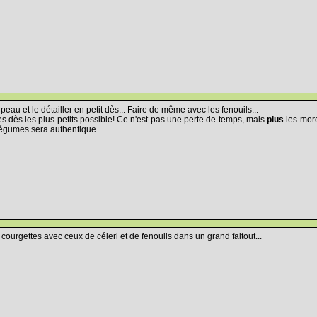
peau et le détailler en petit dès... Faire de même avec les fenouils...
 dès les plus petits possible! Ce n'est pas une perte de temps, mais
plus
les morc
légumes sera authentique...
ourgettes avec ceux de céleri et de fenouils dans un grand faitout...