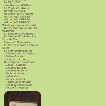
Le BRC 2007
Jure Robic et 4000km...
La Route des Arons
Du vélo sur l'A51
Nouvelle Piste Cyclable
AG de l'AS-ARRA 1/3
AG de l'AS-ARRA 2/3
AG de l'AS-ARRA 3/3
Balades autour de Grenoble
Col du Mont Noir et Col de
Romeyère
La Bérarde au printemps
Du Cormet d'Arêches à la
Croix de Fer
Escapade Gapençaise
Le Col de la Croix de Toutes
Aures
Le Tour de Belledonne
Col du Grand Cucheron
Col du Glandon
Descente et retour
Une traversée du Vercors
Col de Tourniol
Col de la Bataille
Col de la Portette
Forêt de Lente
Col de Carri
Dans le Vercors
Gorges de la Bourne
Col de la Croix Perrin
Retour à Grenoble