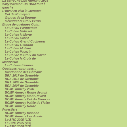
La SerreChe Luc Alphand 2016
Willy Warmer: Un BRM tout à
gauche
L'hiver en vélo à Grenoble
Col de Romeyère
Gorges de la Bourne
Méaudret et Croix Perrin
Etude de quelques Cols...
Le Col du Parquetout
Le Col de Malissol
Le Col de la Morte
Le Col du Sabot
Le Col du Grand Cucheron
Le Col du Glandon
Le Col du Mollard
Le Col de Pavezin
Le Col de la Croix du Mazet
Le Col de la Croix de
Montvieux
Le Col des Fleuries
Quelques reportages...
Randonnée des Côteaux
BRA 2017 de Grenoble
BRA 2015 de Grenoble
BRA 2009 de Grenoble
BRA 2007 de Grenoble
BCMF Annecy 2006
BCMF Annecy Route de nuit
BCMF Annecy Mont Revard
BCMF Annecy Col du Marocaz
BCMF Annecy Vallée de l'Isère
BCMF Annecy Route
Forestière
BCMF Annecy Bisanne
BCMF Annecy Les Aravis
Le BRC 2005 (1/3)
Le BRC 2005 (2/3)
Le BRC 2005 (3/3)