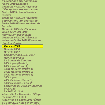
d'Exceptions aux sources de
l'Isère 2019 Repérage
Grenoble 400k Des Paysages
d'Exceptions aux sources de
l'Isère 2019 Information des
inscrits
Grenoble 400k Des Paysages
d'Exceptions aux sources de
l'Isère 2019 Photos en direct de
l'arrivée
Grenoble 600k De l'Isère à la
vallée de l'Allier 2019
Information des inscrits
Grenoble 600k De l'Isère à la
vallée de l'Allier 2019 Photos en
direct de l'arrivée
Brevets 2009
Brevets 2008
Brevets 2007
Calendrier des BRM 2007
Revue de Presse
La Boucle de Thodure
200k Lyon (Partie 1)
200k Lyon (Partie 2)
300K Morières (Partie 1)
300K Morières (Partie 2)
300K Morières (Partie 3)
300k Lyon
400k Bellerive (Partie 1)
400k Bellerive (Partie 2)
Souvenirs du 300k d'Albertville
600k Gap
Le 1000 du Sud
Albertville La Toussuire: l'Étape
du Tour 2012 Acte I
Albertville La Toussuire: l'Étape
du Tour 2012 Acte I en photos